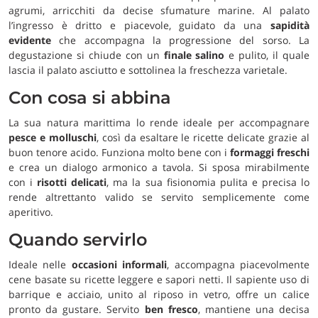
agrumi, arricchiti da decise sfumature marine. Al palato
l’ingresso è dritto e piacevole, guidato da una
sapidità
evidente
che accompagna la progressione del sorso. La
degustazione si chiude con un
finale salino
e pulito, il quale
lascia il palato asciutto e sottolinea la freschezza varietale.
Con cosa si abbina
La sua natura marittima lo rende ideale per accompagnare
pesce e molluschi
, così da esaltare le ricette delicate grazie al
buon tenore acido. Funziona molto bene con i
formaggi freschi
e crea un dialogo armonico a tavola. Si sposa mirabilmente
con i
risotti delicati
, ma la sua fisionomia pulita e precisa lo
rende altrettanto valido se servito semplicemente come
aperitivo.
Quando servirlo
Ideale nelle
occasioni informali
, accompagna piacevolmente
cene basate su ricette leggere e sapori netti. Il sapiente uso di
barrique e acciaio, unito al riposo in vetro, offre un calice
pronto da gustare. Servito
ben fresco
, mantiene una decisa