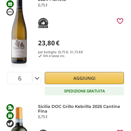
0,75 ℓ
23,80
€
per bottiglia (0,75 ℓ)
31,73
€/ℓ
IVA e tasse inc.
AGGIUNGI
SPEDIZIONE GRATUITA
Sicilia DOC Grillo Kebrilla 2025 Cantine
Fina
0,75 ℓ