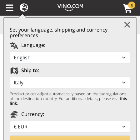
0
Set your language, shipping and currency
preferences
Sicilia DOC Grillo 2024
Language:
Li Ciuri
LI CIURI
Ship to:
0,75 ℓ
Product prices adjust automatically based on the tax regulations
of the destination country. For additional details, please visit
this
link
.
Currency: