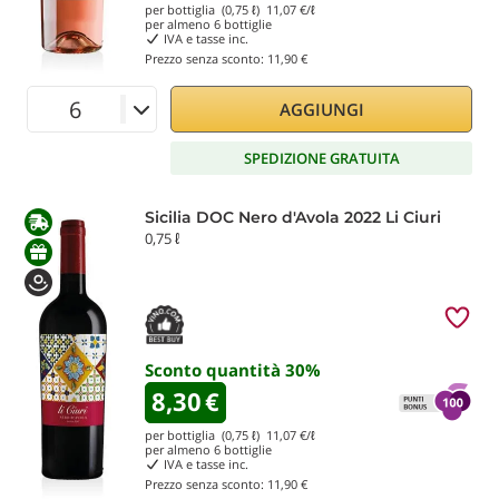
per bottiglia (0,75 ℓ)
11,07
€/ℓ
per almeno
6
bottiglie
IVA e tasse inc.
Prezzo senza sconto:
11,90 €
AGGIUNGI
SPEDIZIONE GRATUITA
Sicilia DOC Nero d'Avola 2022 Li Ciuri
0,75 ℓ
Sconto quantità
30
%
8,30
€
per bottiglia (0,75 ℓ)
11,07
€/ℓ
per almeno
6
bottiglie
IVA e tasse inc.
Prezzo senza sconto:
11,90 €