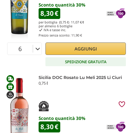
Sconto quantità
30
%
8,30
€
per bottiglia (0,75 ℓ)
11,07
€/ℓ
per almeno
6
bottiglie
IVA e tasse inc.
Prezzo senza sconto:
11,90 €
AGGIUNGI
SPEDIZIONE GRATUITA
Sicilia DOC Rosato Lu Meli 2025 Li Ciuri
0,75 ℓ
Sconto quantità
30
%
8,30
€