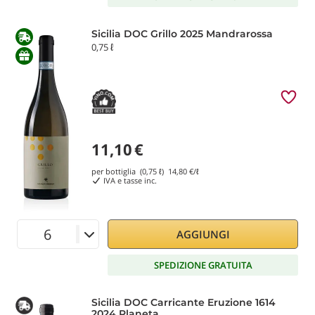
Sicilia DOC Grillo 2025 Mandrarossa
0,75 ℓ
11,10
€
per bottiglia (0,75 ℓ)
14,80
€/ℓ
IVA e tasse inc.
AGGIUNGI
SPEDIZIONE GRATUITA
Sicilia DOC Carricante Eruzione 1614
2024 Planeta