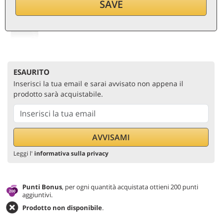
11,90
€
SAVE
per bottiglia (0,75 ℓ)
15,87
€/ℓ
IVA e tasse inc.
ESAURITO
Inserisci la tua email e sarai avvisato non appena il
prodotto sarà acquistabile.
Leggi l'
informativa sulla privacy
Punti Bonus
, per ogni quantità acquistata ottieni 200 punti
aggiuntivi.
Prodotto non disponibile
.