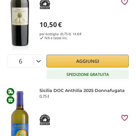
10,50
€
per bottiglia (0,75 ℓ)
14
€/ℓ
IVA e tasse inc.
AGGIUNGI
SPEDIZIONE GRATUITA
Sicilia DOC Anthìlia 2025 Donnafugata
0,75 ℓ