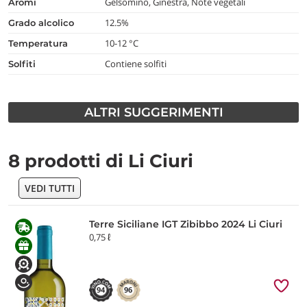
Gelsomino, Ginestra, Note vegetali
aromi
12.5%
grado alcolico
10-12 °C
temperatura
Contiene solfiti
Solfiti
ALTRI SUGGERIMENTI
8 prodotti di Li Ciuri
VEDI TUTTI
Terre Siciliane IGT Zibibbo 2024 Li Ciuri
0,75 ℓ
94
96