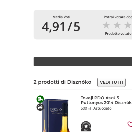
Media Voti
Potrai votare dop
★
★
4,91
/
5
Prodotto votat
2 prodotti di Disznóko
VEDI TUTTI
Tokaji PDO Aszú 5
Puttonyos 2014 Disznó
500 ㎖, Astucciato