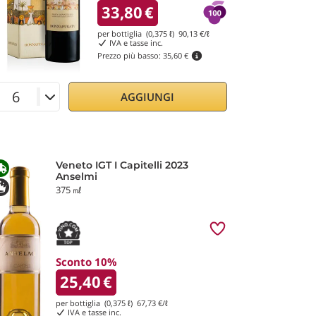
33,80
€
per bottiglia (0,375 ℓ)
90,13
€/ℓ
IVA e tasse inc.
Prezzo più basso:
35,60 €
AGGIUNGI
Veneto IGT I Capitelli 2023
Anselmi
375 ㎖
Sconto 10%
25,40
€
per bottiglia (0,375 ℓ)
67,73
€/ℓ
IVA e tasse inc.