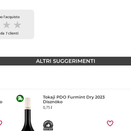
o l'acquisto
★
★
★
o da
1
clienti
ALTRI SUGGERIMENTI
Tokaji PDO Furmint Dry 2023
ko
Disznóko
0,75 ℓ