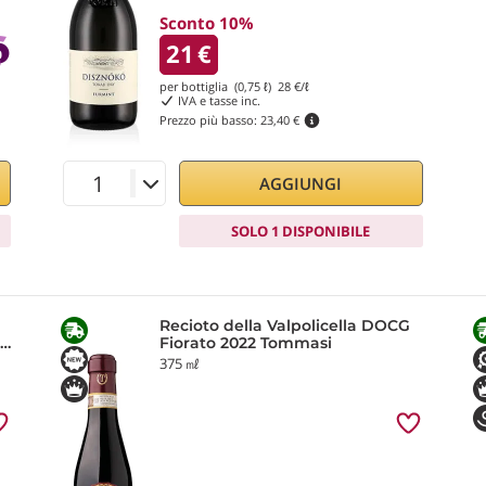
Sconto 10%
21
€
per bottiglia (0,75 ℓ)
28
€/ℓ
IVA e tasse inc.
Prezzo più basso:
23,40 €
AGGIUNGI
SOLO 1 DISPONIBILE
Recioto della Valpolicella DOCG
Fiorato 2022 Tommasi
375 ㎖