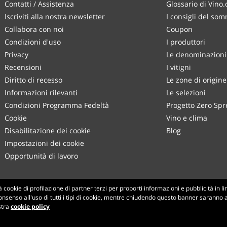
Contatti / Assistenza
Glossario di Vino
Iscriviti alla nostra newsletter
I consigli del som
Collabora con noi
Coupon
Condizioni d'uso
I produttori
Privacy
Le denominazioni 
Recensioni
I vitigni
Diritto di recesso
Le zone di origine
Informazioni rilevanti
Le selezioni
Condizioni Programma Fedeltà
Progetto Zero Spr
Cookie
Vino e clima
Disabilitazione dei cookie
Blog
Impostazioni dei cookie
Opportunità di lavoro
Made with
in Tuscany
cookie di profilazione di partner terzi per proporti informazioni e pubblicità in l
onsenso all'uso di tutti i tipi di cookie, mentre chiudendo questo banner saranno att
Pagina elaborata in 320 ms
stra
cookie policy
production-front-2
Copyright © 2026 VINO.COM 3ND S.r.l.
P.IVA IT06031960484 REA FI 594577 Cap. Soc. 345.772,16 € i.v.