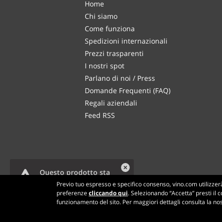
Home
Chi siamo
Come funziona
Spedizioni internazionali
Prezzi trasparenti
I nostri spot
Parlano di noi / Press
Domande Frequenti (FAQ)
Regali aziendali
Feed RSS
Questo prodotto sta
per terminare.
Altri 5 utenti stanno
visualizzando questo
Previo tuo espresso e specifico consenso, vino.com utilizzerà 
prodotto.
preferenze
cliccando qui
. Selezionando “Accetta” presti il c
funzionamento del sito. Per maggiori dettagli consulta la no