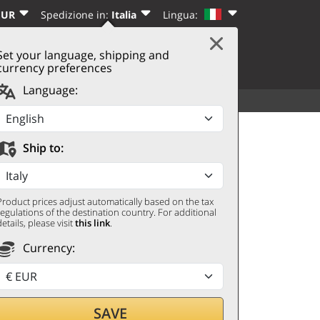
EUR
Spedizione in:
Italia
Lingua:
Set your language, shipping and
|
CARRELLO
(0)
I
REGISTRATI
currency preferences
Language:
TUTTI
ALTRO
st 2021 Disznóko
Ship to:
Product prices adjust automatically based on the tax
regulations of the destination country. For additional
details, please visit
this link
.
Currency:
ando con
SAVE