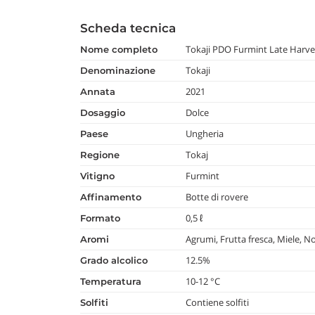
Scheda tecnica
Tokaji PDO Furmint Late Harve
nome completo
Tokaji
denominazione
2021
annata
Dolce
dosaggio
Ungheria
paese
Tokaj
regione
Furmint
vitigno
Botte di rovere
affinamento
0,5 ℓ
formato
Agrumi, Frutta fresca, Miele, No
aromi
12.5%
grado alcolico
10-12 °C
temperatura
Contiene solfiti
Solfiti