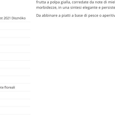
frutta a polpa gialla, corredate da note di miele
morbidezze, in una sintesi elegante e persist
Da abbinare a piatti a base di pesce o aperitiv
st 2021 Disznóko
te floreali