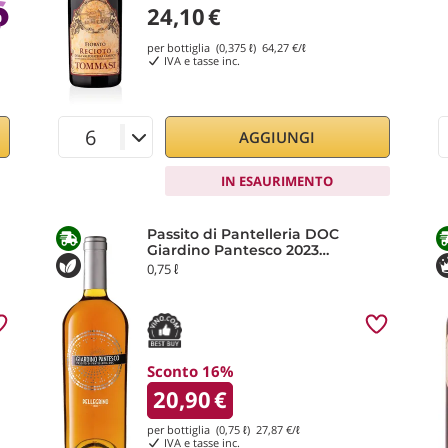
24,10
€
per bottiglia (0,375 ℓ)
64,27
€/ℓ
IVA e tasse inc.
AGGIUNGI
IN ESAURIMENTO
Passito di Pantelleria DOC
Giardino Pantesco 2023
Pellegrino
0,75 ℓ
Sconto 16%
20,90
€
per bottiglia (0,75 ℓ)
27,87
€/ℓ
IVA e tasse inc.