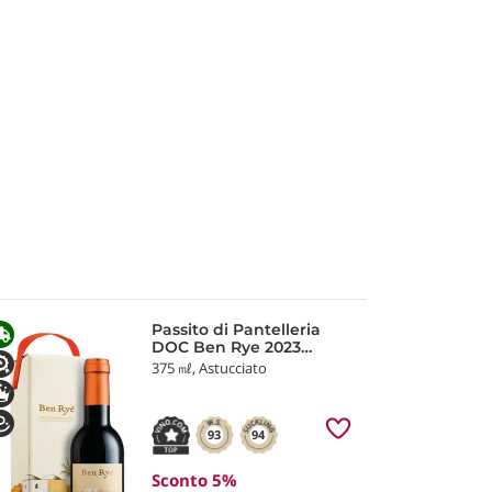
Passito di Pantelleria
DOC Ben Rye 2023
Donnafugata
375 ㎖, Astucciato
93
94
Sconto 5%