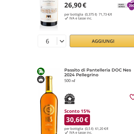
26,90
€
per bottiglia (0,375 ℓ)
71,73
€/ℓ
IVA e tasse inc.
AGGIUNGI
Passito di Pantelleria DOC Nes
2024 Pellegrino
500 ㎖
Sconto 15%
30,60
€
per bottiglia (0,5 ℓ)
61,20
€/ℓ
IVA e tasse inc.