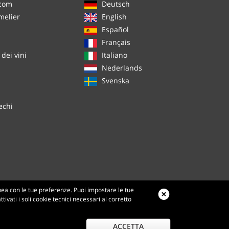
.com
Deutsch
melier
English
Español
Français
dei vini
Italiano
Nederlands
Svenska
echi
inea con le tue preferenze. Puoi impostare le tue
ivati i soli cookie tecnici necessari al corretto
ACCETTA