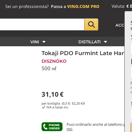
Valuta:
€ 
Sei un professionista?
Passa a
VINO.COM PRO
ACCED
VINI
DISTILLATI
Tokaji PDO Furmint Late Harve
DISZNÓKO
500 ㎖
31,10
€
per bottiglia (0,5 ℓ)
62,20
€/ℓ
IVA e tasse inc.
Puoi ordinarlo anche al telefono
parl
noi
.