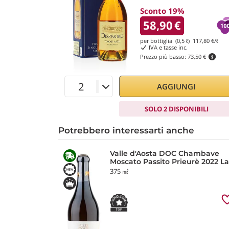
Sconto 19%
58,90
€
per bottiglia (0,5 ℓ)
117,80
€/ℓ
IVA e tasse inc.
Prezzo più basso:
73,50 €
AGGIUNGI
SOLO 2 DISPONIBILI
Potrebbero interessarti anche
Valle d'Aosta DOC Chambave
Moscato Passito Prieurè 2022 La
Crotta di Vegneron
375 ㎖