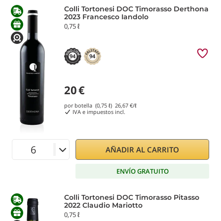
Colli Tortonesi DOC Timorasso Derthona
2023 Francesco Iandolo
0,75 ℓ
94
94
20
€
por botella (0,75 ℓ)
26,67
€/ℓ
IVA e impuestos incl.
AÑADIR AL CARRITO
ENVÍO GRATUITO
Colli Tortonesi DOC Timorasso Pitasso
2022 Claudio Mariotto
0,75 ℓ