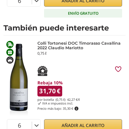
AÑADIR AL CARRITO
ENVÍO GRATUITO
También puede interesarte
Colli Tortonesi DOC Timorasso Cavallina
2022 Claudio Mariotto
0,75 ℓ
Rebaja 10%
31,70
€
por botella (0,75 ℓ)
42,27
€/ℓ
IVA e impuestos incl.
Precio más bajo:
35,30 €
AÑADIR AL CARRITO