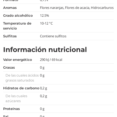
Flores naranjas, Flores de acacia, Hidrocarburos
aromas
12.5%
grado alcohólico
10-12 °C
temperatura de
servicio
Contiene sulfitos
Sulfitos
Información nutricional
290 kJ / 69 kcal
Valor energético
0 g
Grasas
0 g
De las cuales ácidos
grasos saturados
0,2 g
Hidratos de carbono
0,2 g
De las cuales
azúcares
0 g
Proteínas
0 g
Sal