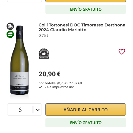
ENVÍO GRATUITO
Colli Tortonesi DOC Timorasso Derthona
2024 Claudio Mariotto
0,75 ℓ
20,90
€
por botella (0,75 ℓ)
27,87
€/ℓ
IVA e impuestos incl.
AÑADIR AL CARRITO
ENVÍO GRATUITO