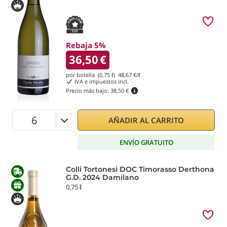
Rebaja 5%
36,50
€
por botella (0,75 ℓ)
48,67
€/ℓ
IVA e impuestos incl.
Precio más bajo:
38,50 €
AÑADIR AL CARRITO
ENVÍO GRATUITO
Colli Tortonesi DOC Timorasso Derthona
G.D. 2024 Damilano
0,75 ℓ