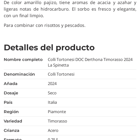
De color amarillo pajizo, tiene aromas de acacia y azahar y
ligeras notas de hidrocarburo. El sorbo es fresco y elegante,
con un final limpio.
Para combinar con risottos y pescados.
Detalles del producto
Colli Tortonesi DOC Derthona Timorasso 2024
nombre completo
La Spinetta
Colli Tortonesi
denominación
2024
añada
Seco
dosaje
Italia
país
Piamonte
región
Timorasso
variedad
Acero
crianza
0,75 ℓ
formato