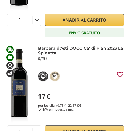
AÑADIR AL CARRITO
ENVÍO GRATUITO
Barbera d'Asti DOCG Ca' di Pian 2023 La
Spinetta
0,75 ℓ
90
90
17
€
por botella (0,75 ℓ)
22,67
€/ℓ
IVA e impuestos incl.