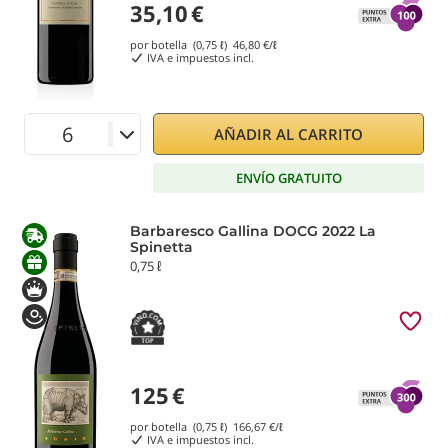
35,10
€
por botella (0,75 ℓ)
46,80
€/ℓ
IVA e impuestos incl.
AÑADIR AL CARRITO
ENVÍO GRATUITO
Barbaresco Gallina DOCG 2022 La
Spinetta
0,75 ℓ
125
€
por botella (0,75 ℓ)
166,67
€/ℓ
IVA e impuestos incl.