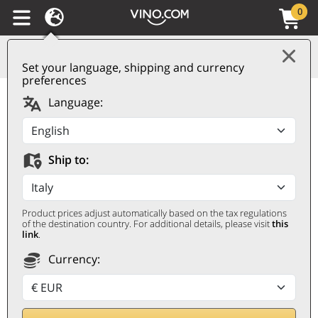
0
Set your language, shipping and currency
preferences
Colli Tortonesi DOC
Language:
Derthona Timorasso
2024 La Spinetta
Ship to:
LA SPINETTA
0,75 ℓ
Product prices adjust automatically based on the tax regulations
of the destination country. For additional details, please visit
this
link
.
Currency: