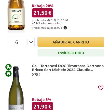
Rebaja 20%
21,50
€
por botella (0,75 ℓ)
28,67
€/ℓ
IVA e impuestos incl.
Precio más bajo:
26,90 €
AÑADIR AL CARRITO
ENVÍO GRATUITO
Colli Tortonesi DOC Timorasso Derthona
Bricco San Michele 2024 Claudio
Mariotto
0,75 ℓ
Rebaja 5%
21,90
€