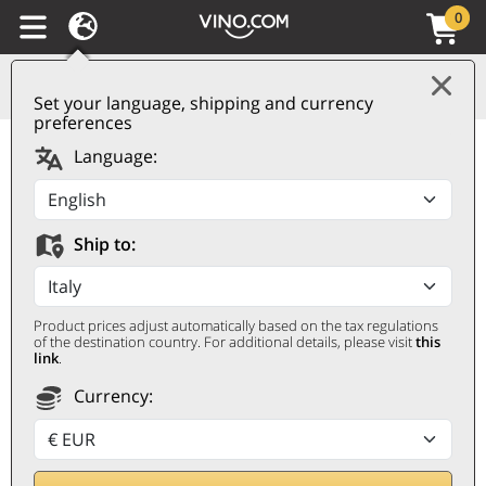
0
Set your language, shipping and currency
preferences
Language:
VERLOOPT
DINSDAG 30
EXCLUSIEF
GESCHENK
Ship to:
Product prices adjust automatically based on the tax regulations
of the destination country. For additional details, please visit
this
link
.
Currency:
CASTELLO DI AMA
De authentieke adem van Chianti
Classico