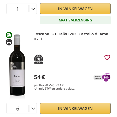
IN WINKELWAGEN
GRATIS VERZENDING
Toscana IGT Haiku 2021 Castello di Ama
0,75 ℓ
54
€
per fles (0,75 ℓ)
72
€/ℓ
incl. BTW en andere belast.
IN WINKELWAGEN