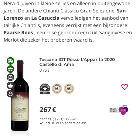
Nera-druiven in kleine series en alleen in buitengewone
jaren. De andere Chianti Classico Gran Selezione,
San
Lorenzo
en
La Casuccia
vervolledigen het aanbod van
talrijke Chianti's, eveneens verrijkt met een bijzondere
Paarse Roos
, een rosé geproduceerd uit Sangiovese en
Merlot die zeker het proberen waard is.
Toscana IGT Rosso L'Apparita 2020
Castello di Ama
0,75 ℓ
95
95
267
€
per fles (0,75 ℓ)
356
€/ℓ
incl. BTW en andere belast.