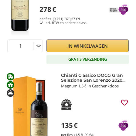
278
€
per fles (0,75 ℓ)
370,67
€/ℓ
incl. BTW en andere belast.
IN WINKELWAGEN
GRATIS VERZENDING
Chianti Classico DOCG Gran
Selezione San Lorenzo 2020
Castello di Ama
Magnum 1,5 ℓ, In Geschenkdoos
135
€
per fles (1,5 ℓ)
90
€/ℓ