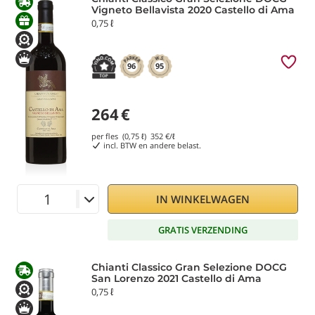
Vigneto Bellavista 2020 Castello di Ama
0,75 ℓ
96
95
264
€
per fles (0,75 ℓ)
352
€/ℓ
incl. BTW en andere belast.
IN WINKELWAGEN
GRATIS VERZENDING
Chianti Classico Gran Selezione DOCG
San Lorenzo 2021 Castello di Ama
0,75 ℓ