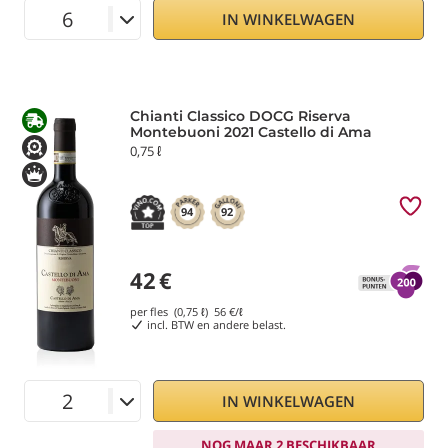
IN WINKELWAGEN
Chianti Classico DOCG Riserva
Montebuoni 2021 Castello di Ama
0,75 ℓ
94
92
42
€
per fles (0,75 ℓ)
56
€/ℓ
incl. BTW en andere belast.
IN WINKELWAGEN
NOG MAAR 2 BESCHIKBAAR