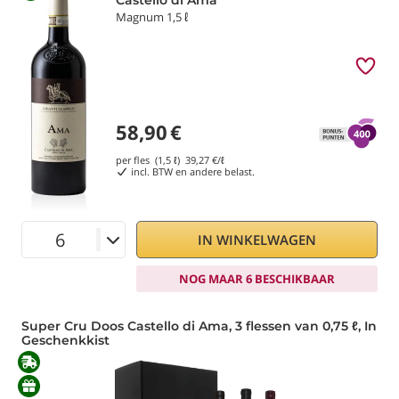
Castello di Ama
Magnum 1,5 ℓ
58,90
€
per fles (1,5 ℓ)
39,27
€/ℓ
incl. BTW en andere belast.
IN WINKELWAGEN
NOG MAAR 6 BESCHIKBAAR
Super Cru Doos Castello di Ama, 3 flessen van 0,75 ℓ, In
Geschenkkist