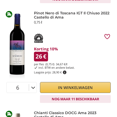
Pinot Nero di Toscana IGT Il Chiuso 2022
Castello di Ama
0,75 ℓ
Korting 10%
26
€
per fles (0,75 ℓ)
34,67
€/ℓ
incl. BTW en andere belast.
Laagste prijs:
28,90 €
IN WINKELWAGEN
NOG MAAR 11 BESCHIKBAAR
Chianti Classico DOCG Ama 2023