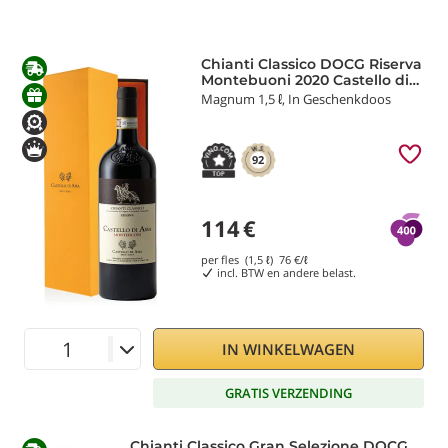
Chianti Classico DOCG Riserva
Montebuoni 2020 Castello di
Ama
Magnum 1,5 ℓ, In Geschenkdoos
92
114
€
per fles (1,5 ℓ)
76
€/ℓ
incl. BTW en andere belast.
IN WINKELWAGEN
GRATIS VERZENDING
Chianti Classico Gran Selezione DOCG