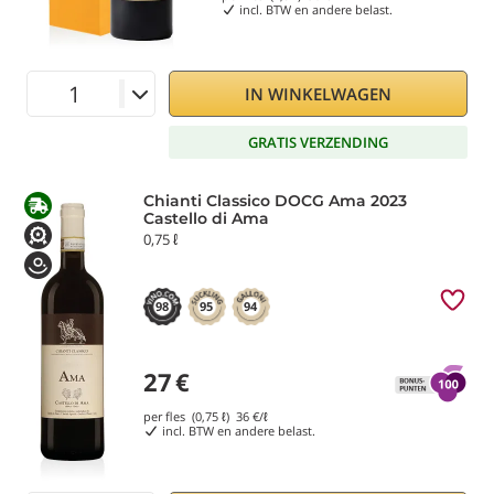
incl. BTW en andere belast.
IN WINKELWAGEN
GRATIS VERZENDING
Chianti Classico DOCG Ama 2023
Castello di Ama
0,75 ℓ
98
95
94
27
€
per fles (0,75 ℓ)
36
€/ℓ
incl. BTW en andere belast.