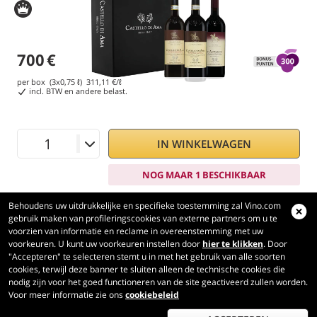
700
€
per box (3x0,75 ℓ)
311,11
€/ℓ
incl. BTW en andere belast.
IN WINKELWAGEN
NOG MAAR 1 BESCHIKBAAR
Behoudens uw uitdrukkelijke en specifieke toestemming zal Vino.com
gebruik maken van profileringscookies van externe partners om u te
voorzien van informatie en reclame in overeenstemming met uw
voorkeuren. U kunt uw voorkeuren instellen door
hier te klikken
. Door
Vino.com
"Accepteren" te selecteren stemt u in met het gebruik van alle soorten
Made with
in Tuscany
cookies, terwijl deze banner te sluiten alleen de technische cookies die
nodig zijn voor het goed functioneren van de site geactiveerd zullen worden.
Pagina verwerkt in 204 ms
Voor meer informatie zie ons
cookiebeleid
production-front-2-1
Copyright © 2026 VINO.COM 3ND S.r.l.
P.IVA IT06031960484 REA FI 594577 Cap. Soc. 345.772,16 € i.v.