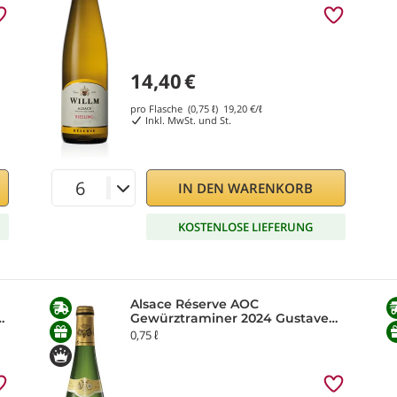
14,40
€
pro Flasche (0,75 ℓ)
19,20
€/ℓ
Inkl. MwSt. und St.
IN DEN WARENKORB
KOSTENLOSE LIEFERUNG
Alsace Réserve AOC
Gewürztraminer 2024 Gustave
Lorentz
0,75 ℓ