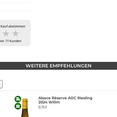
 Kauf abstimmen
★
★
★
von
71
Kunden
WEITERE EMPFEHLUNGEN
N
Alsace Réserve AOC Riesling
2024 Willm
0,75 ℓ