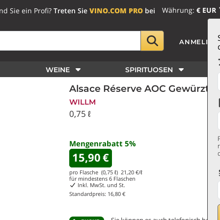
Währung:
€ EUR
nd Sie ein Profi?
Treten Sie
VINO.COM PRO
bei
ANMELDE
WEINE
SPIRITUOSEN
Alsace Réserve AOC Gewürztra
WILLM
0,75 ℓ
Mengenrabatt
5
%
15,90
€
pro Flasche (0,75 ℓ)
21,20
€/ℓ
für mindestens
6
Flaschen
Inkl. MwSt. und St.
Standardpreis:
16,80 €