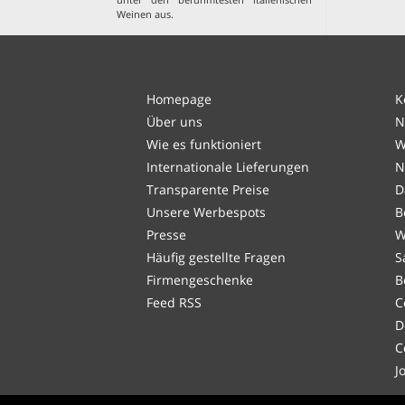
Weinen aus
.
Homepage
K
Über uns
N
Wie es funktioniert
W
Internationale Lieferungen
N
Transparente Preise
D
Unsere Werbespots
B
Presse
W
Häufig gestellte Fragen
S
Firmengeschenke
B
Feed RSS
C
D
C
J