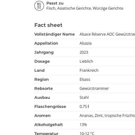
Passt zu
Fisch, Asiatische Gerichte, Würzige Gerichte
Fact sheet
Alsace Réserve AOC Gewürztra
vollständiger Name
Alsazia
appellation
2023
jahrgang
Lieblich
dosage
Frankreich
land
Elsass
region
Gewürztraminer
rebsorte
Stahl
ausbau
0,75 ℓ
flaschengrösse
Ananas, Zimt, tropische Frücht
aromen
13%
alkoholgehalt
10-12 °C
temperatur