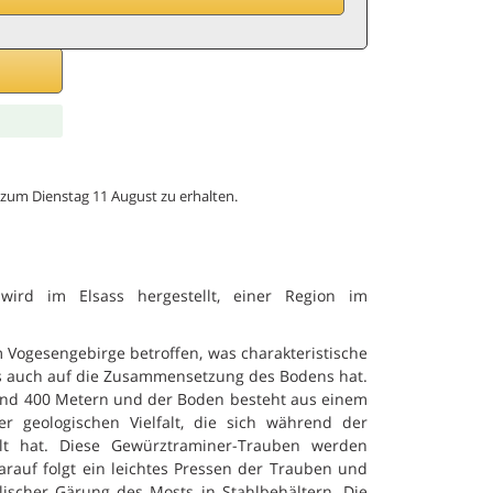
len,
B
G
is zum Dienstag 11 August zu erhalten.
wird im Elsass hergestellt, einer Region im
 Vogesengebirge betroffen, was charakteristische
ls auch auf die Zusammensetzung des Bodens hat.
und 400 Metern und der Boden besteht aus einem
er geologischen Vielfalt, die sich während der
lt hat. Diese Gewürztraminer-Trauben werden
rauf folgt ein leichtes Pressen der Trauben und
ischer Gärung des Mosts in Stahlbehältern. Die