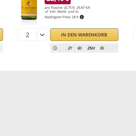
pro Flasche (0,75 ℓ)
29,87
€/ℓ
Inkl. MwSt. und St.
Niedrigster Preis:
28 €
IN DEN WARENKORB
2
6
25
4
T
S
M
S