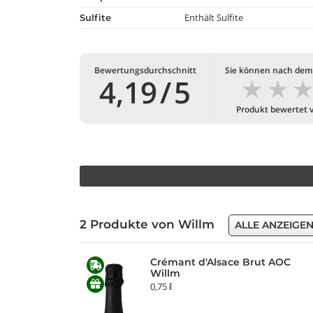
Enthält Sulfite
Sulfite
Bewertungsdurchschnitt
Sie können nach dem
★
★
4,19
/
5
Produkt bewertet 
2 Produkte von Willm
ALLE ANZEIGE
Crémant d'Alsace Brut AOC
Willm
0,75 ℓ