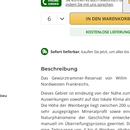
Sie können es auch telefonisch bestel
indem Sie mit uns sprechen
.
IN DEN WARENKOR
KOSTENLOSE LIEFERUN
Sofort lieferbar
, kaufen Sie jetzt, um alles b
Beschreibung
Das Gewürztraminer-Reservat von Willm 
Nordwesten Frankreichs.
Dieses Gebiet ist eindeutig von der Nähe zum
bau
Auswirkungen sowohl auf das lokale Klima a
Die Höhe der Weinberge liegt zwischen 200 
sehr ausgeprägten Mineralprofil sowie ein
Naturphänomene der Geschichte entwicke
manuell im Überreifungsprozess geerntet. Da
eine Zeitspanne von 4 bis 6 Wochen alkohol