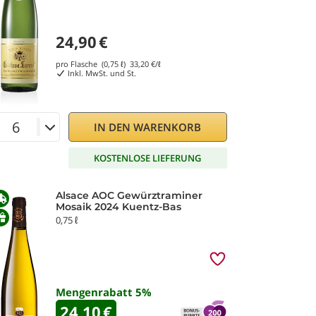
24,90
€
pro Flasche (0,75 ℓ)
33,20
€/ℓ
Inkl. MwSt. und St.
IN DEN WARENKORB
KOSTENLOSE LIEFERUNG
Alsace AOC Gewürztraminer
Mosaik 2024 Kuentz-Bas
0,75 ℓ
Mengenrabatt
5
%
24,10
€