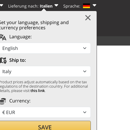
Lieferung nach:
Italien
Sprache:
Set your language, shipping and
|
WARENKORB
(0)
N
REGISTRIEREN
currency preferences
Language:
SORTIMENT
WEITERES
miner 2023 Willm
Ship to:
Product prices adjust automatically based on the tax
regulations of the destination country. For additional
details, please visit
this link
.
Currency:
SAVE