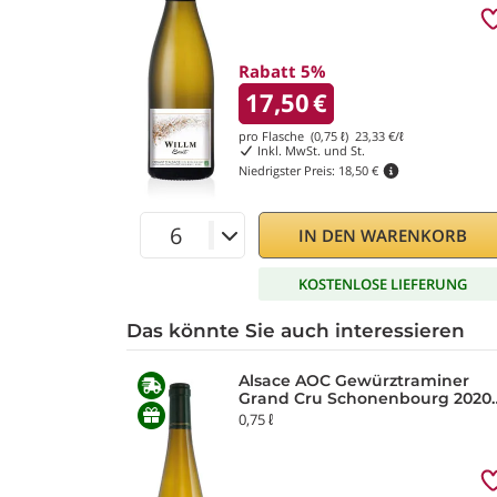
Rabatt 5%
17,50
€
pro Flasche (0,75 ℓ)
23,33
€/ℓ
Inkl. MwSt. und St.
Niedrigster Preis:
18,50 €
IN DEN WARENKORB
KOSTENLOSE LIEFERUNG
Das könnte Sie auch interessieren
Alsace AOC Gewürztraminer
Grand Cru Schonenbourg 2020
Hunawihr
0,75 ℓ