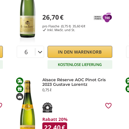
26,70
€
pro Flasche (0,75 ℓ)
35,60
€/ℓ
Inkl. MwSt. und St.
IN DEN WARENKORB
KOSTENLOSE LIEFERUNG
Alsace Réserve AOC Pinot Gris
2023 Gustave Lorentz
0,75 ℓ
Rabatt 20%
22,40
€