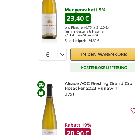
Mengenrabatt
5
%
23,40
€
pro Flasche (0,75 ℓ)
31,20
€/ℓ
für mindestens
6
Flaschen
Inkl. MwSt. und St.
Standardpreis:
24,60 €
IN DEN WARENKORB
KOSTENLOSE LIEFERUNG
Alsace AOC Riesling Grand Cru
Rosacker 2023 Hunawihr
0,75 ℓ
Rabatt 19%
20,90
€