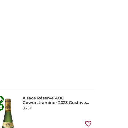
Alsace Réserve AOC
Gewürztraminer 2023 Gustave
Lorentz
0,75 ℓ