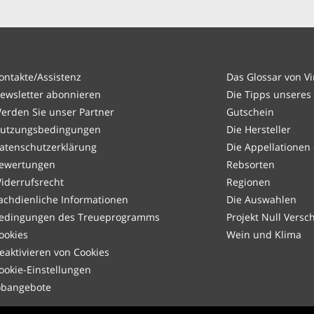
ontakte/Assistenz
Das Glossar von V
ewsletter abonnieren
Die Tipps unseres
erden Sie unser Partner
Gutschein
utzungsbedingungen
Die Hersteller
atenschutzerklärung
Die Appellationen
ewertungen
Rebsorten
iderrufsrecht
Regionen
achdienliche Informationen
Die Auswahlen
edingungen des Treueprogramms
Projekt Null Vers
ookies
Wein und Klima
eaktivieren von Cookies
ookie-Einstellungen
obangebote