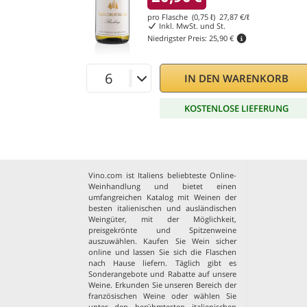
pro Flasche (0,75 ℓ)
27,87
€/ℓ
Inkl. MwSt. und St.
Niedrigster Preis:
25,90 €
IN DEN WARENKORB
KOSTENLOSE LIEFERUNG
Vino.com ist Italiens beliebteste Online-
Weinhandlung und bietet einen
umfangreichen Katalog mit Weinen der
besten italienischen und ausländischen
Weingüter, mit der Möglichkeit,
preisgekrönte und Spitzenweine
auszuwählen. Kaufen Sie Wein sicher
online und lassen Sie sich die Flaschen
nach Hause liefern. Täglich gibt es
Sonderangebote und Rabatte auf unsere
Weine. Erkunden Sie unseren Bereich der
französischen Weine
oder wählen Sie
unter den
berühmtesten italienischen