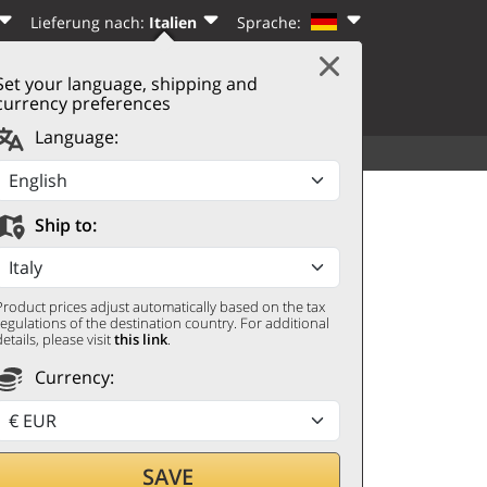
Lieferung nach:
Italien
Sprache:
Set your language, shipping and
|
WARENKORB
(0)
N
REGISTRIEREN
currency preferences
Language:
SORTIMENT
WEITERES
020 Pian del Prete
Ship to:
Product prices adjust automatically based on the tax
regulations of the destination country. For additional
details, please visit
this link
.
Currency:
SAVE