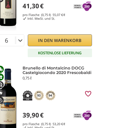
41,30
€
pro Flasche (0,75 ℓ)
55,07
€/ℓ
Inkl. MwSt. und St.
IN DEN WARENKORB
KOSTENLOSE LIEFERUNG
Brunello di Montalcino DOCG
Castelgiocondo 2020 Frescobaldi
0,75 ℓ
93
94
39,90
€
pro Flasche (0,75 ℓ)
53,20
€/ℓ
Inkl. MwSt. und St.