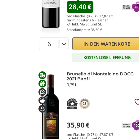
28,40
€
pro Flasche (0,75 ℓ)
37,87
€/ℓ
für mindestens
6
Flaschen
Inkl. MwSt. und St.
Standardpreis:
35,50 €
IN DEN WARENKORB
KOSTENLOSE LIEFERUNG
Brunello di Montalcino DOCG
2021 Banfi
0,75 ℓ
93
35,90
€
pro Flasche (0,75 ℓ)
47,87
€/ℓ
Inkl. MwSt. und St.