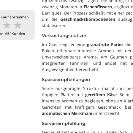
fünfzehn bis zwanzig Tagen. Die Reifung erf
zwanzig Monaten in
Eichenfässern
, ergänzt 
Barriques. Der Prozess schließt mit einer sec
 Kauf abstimmen
um die
Geschmackskomponenten
auszugl
★
★
★
stabilisieren.
von
401
Kunden
Verkostungsnotizen
Im Glas zeigt er eine
granatrote Farbe
, die
Bukett offenbart intensive Aromen mit de
unverwechselbares Aroma. Am Gaumen präs
integrierten Tanninen, und endet mit
Ausgewogenheit hervorhebt.
Speiseempfehlungen
Seine ausgeprägte Struktur macht ihn b
üppigen Platten mit
gereiftem Käse
. Seine
intensive Aromen zu begleiten, ohne an Klarh
Gerichten mit kräftigem Geschmack, be
aromatischen Merkmale
unterstreicht.
Servierempfehlung
Dieses Etikett erweist sich als ideale Wah