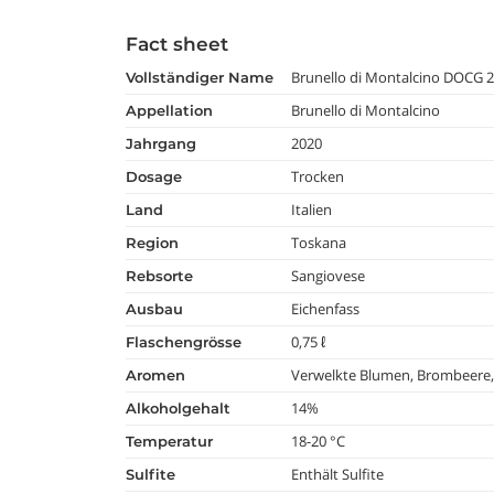
Fact sheet
Brunello di Montalcino DOCG 2
vollständiger Name
Brunello di Montalcino
appellation
2020
jahrgang
Trocken
dosage
Italien
land
Toskana
region
Sangiovese
rebsorte
Eichenfass
ausbau
0,75 ℓ
flaschengrösse
Verwelkte Blumen, Brombeere
aromen
14%
alkoholgehalt
18-20 °C
temperatur
Enthält Sulfite
Sulfite