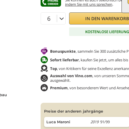
Sie können es auch telefonisch bestel
indem Sie mit uns sprechen
.
IN DEN WARENKOR
KOSTENLOSE LIEFERUN
Bonuspunkte
, sammeln Sie 300 zusätzliche P
Sofort lieferbar
, kaufen Sie jetzt, um alles b
Top
, von Kritikern für seine Exzellenz anerkan
Auswahl von Vino.com
, von unseren Sommel
ausgewählt.
Premium
, von besonderem Wert und Ansehe
bau
preise der anderen jahrgänge
2019
91/99
Luca Maroni