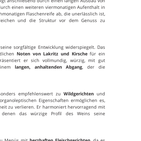
olgt anschließend durch einen langen Ausbau von
durch einen weiteren viermonatigen Aufenthalt in
hmonatigen Flaschenreife ab, die unerlässlich ist,
eichen und die Struktur vor dem Genuss zu
 seine sorgfältige Entwicklung widerspiegelt. Das
utlichen
Noten von Lakritz und Kirsche
für ein
entiert er sich vollmundig, würzig, mit gut
 einem
langen, anhaltenden Abgang
, der die
esonders empfehlenswert zu
Wildgerichten
und
 organoleptischen Eigenschaften ermöglichen es,
eit zu verlieren. Er harmoniert hervorragend mit
i denen das würzige Profil des Weins seine
l zu Menüs mit
herzhaften Fleischgerichten
, da es