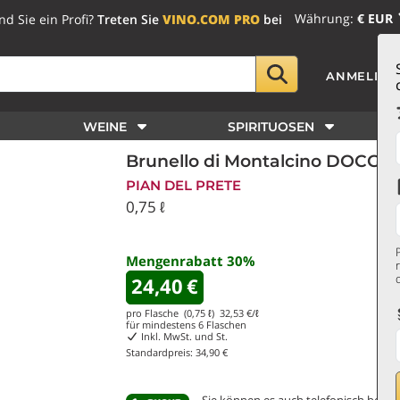
Währung:
€ EUR
nd Sie ein Profi?
Treten Sie
VINO.COM PRO
bei
ANMELDE
WEINE
SPIRITUOSEN
Brunello di Montalcino DOCG 2
PIAN DEL PRETE
0,75 ℓ
Mengenrabatt
30
%
24,40
€
pro Flasche (0,75 ℓ)
32,53
€/ℓ
für mindestens
6
Flaschen
Inkl. MwSt. und St.
Standardpreis:
34,90 €