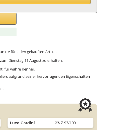
len,
B
G
unkte für jeden gekauften Artikel.
is zum Dienstag 11 August zu erhalten.
nt, für wahre Kenner.
iers aufgrund seiner hervorragenden Eigenschaften
n.
2017
93/100
Luca Gardini