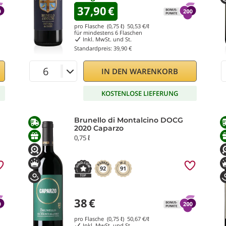
37,90
€
pro Flasche (0,75 ℓ)
50,53
€/ℓ
für mindestens
6
Flaschen
Inkl. MwSt. und St.
Standardpreis:
39,90 €
IN DEN WARENKORB
KOSTENLOSE LIEFERUNG
Brunello di Montalcino DOCG
2020 Caparzo
0,75 ℓ
92
91
38
€
pro Flasche (0,75 ℓ)
50,67
€/ℓ
Inkl. MwSt. und St.