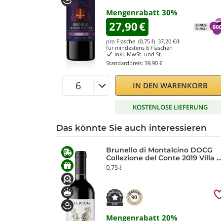
Mengenrabatt
30
%
27,90
€
pro Flasche (0,75 ℓ)
37,20
€/ℓ
für mindestens
6
Flaschen
Inkl. MwSt. und St.
Standardpreis:
39,90 €
IN DEN WARENKORB
KOSTENLOSE LIEFERUNG
Das könnte Sie auch interessieren
Brunello di Montalcino DOCG
Collezione del Conte 2019 Villa 
Filicaja
0,75 ℓ
90
Mengenrabatt
20
%