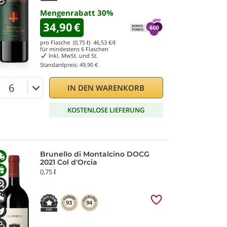
Mengenrabatt
30
%
34,90
€
pro Flasche (0,75 ℓ)
46,53
€/ℓ
für mindestens
6
Flaschen
Inkl. MwSt. und St.
Standardpreis:
49,90 €
IN DEN WARENKORB
KOSTENLOSE LIEFERUNG
Brunello di Montalcino DOCG
2021 Col d'Orcia
0,75 ℓ
93
94