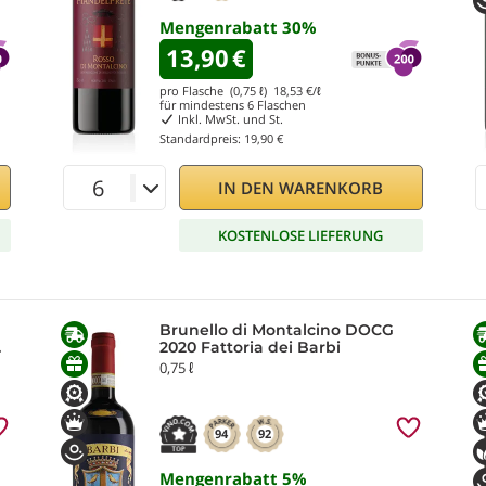
Mengenrabatt
30
%
13,90
€
pro Flasche (0,75 ℓ)
18,53
€/ℓ
für mindestens
6
Flaschen
Inkl. MwSt. und St.
Standardpreis:
19,90 €
IN DEN WARENKORB
KOSTENLOSE LIEFERUNG
Brunello di Montalcino DOCG
da
2020 Fattoria dei Barbi
0,75 ℓ
94
92
Mengenrabatt
5
%