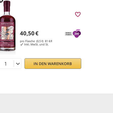
40,50
€
pro Flasche (0,5 ℓ)
81
€/ℓ
Inkl. MwSt. und St.
IN DEN WARENKORB