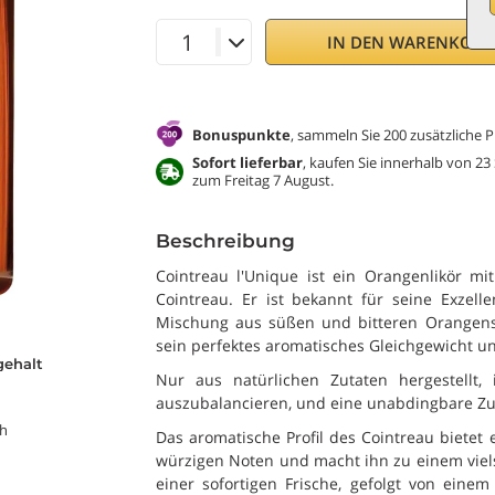
IN DEN WARENKOR
Bonuspunkte
, sammeln Sie 200 zusätzliche P
Sofort lieferbar
, kaufen Sie innerhalb von 23
zum Freitag 7 August.
Beschreibung
Cointreau l'Unique ist ein Orangenlikör mit
Cointreau. Er ist bekannt für seine Exzell
Mischung aus süßen und bitteren Orangenscha
sein perfektes aromatisches Gleichgewicht und
gehalt
Nur aus natürlichen Zutaten hergestellt, 
auszubalancieren, und eine unabdingbare Zut
ch
Das aromatische Profil des Cointreau bietet 
würzigen Noten und macht ihn zu einem viels
einer sofortigen Frische, gefolgt von eine