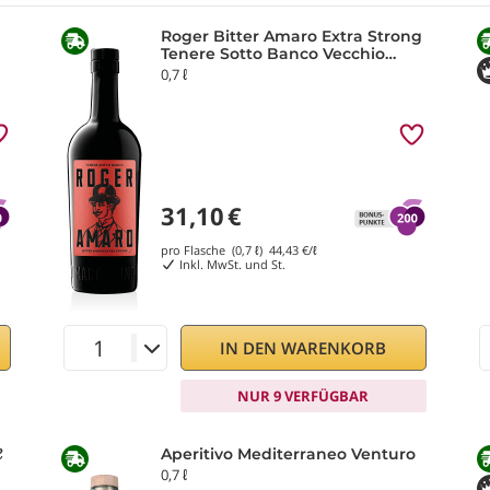
Roger Bitter Amaro Extra Strong
Tenere Sotto Banco Vecchio
Magazzino Doganale
0,7 ℓ
31,10
€
pro Flasche (0,7 ℓ)
44,43
€/ℓ
Inkl. MwSt. und St.
IN DEN WARENKORB
NUR 9 VERFÜGBAR
ℓ
Aperitivo Mediterraneo Venturo
0,7 ℓ