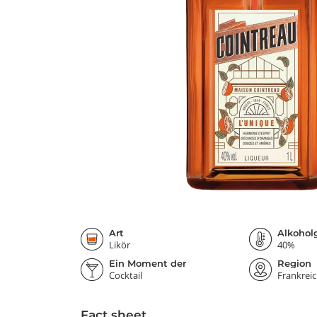
Art
Alkohol
Likör
40%
Ein Moment der
Region
Degustation
Cocktail
Frankrei
Fact sheet