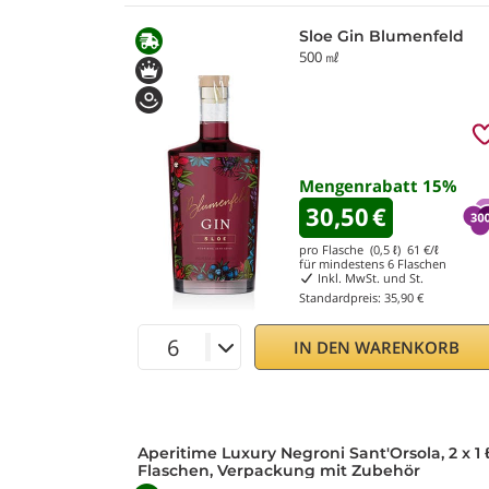
Sloe Gin Blumenfeld
500 ㎖
Mengenrabatt
15
%
30,50
€
pro Flasche (0,5 ℓ)
61
€/ℓ
für mindestens
6
Flaschen
Inkl. MwSt. und St.
Standardpreis:
35,90 €
IN DEN WARENKORB
Aperitime Luxury Negroni Sant'Orsola, 2 x 1 
Flaschen, Verpackung mit Zubehör