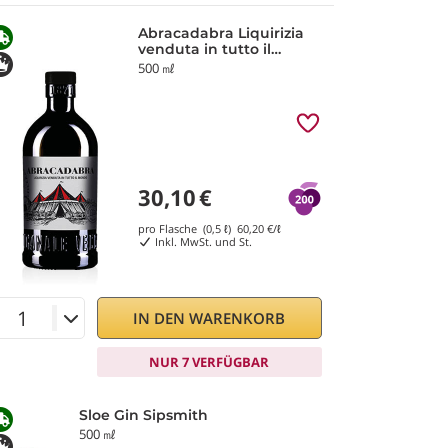
Abracadabra Liquirizia
venduta in tutto il
Mondo Vecchio
500 ㎖
Magazzino Doganale
30,10
€
pro Flasche (0,5 ℓ)
60,20
€/ℓ
Inkl. MwSt. und St.
IN DEN WARENKORB
NUR 7 VERFÜGBAR
Sloe Gin Sipsmith
500 ㎖