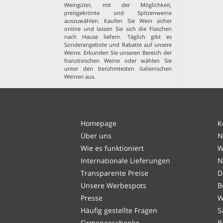
Weingüter, mit der Möglichkeit,
preisgekrönte und Spitzenweine
auszuwählen. Kaufen Sie Wein sicher
online und lassen Sie sich die Flaschen
nach Hause liefern. Täglich gibt es
Sonderangebote und Rabatte auf unsere
Weine. Erkunden Sie unseren Bereich der
französischen Weine
oder wählen Sie
unter den
berühmtesten italienischen
Weinen aus
.
Homepage
K
Über uns
N
Wie es funktioniert
W
Internationale Lieferungen
N
Transparente Preise
D
Unsere Werbespots
B
Presse
W
Häufig gestellte Fragen
S
Firmengeschenke
B