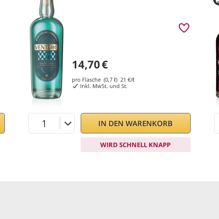
14,70
€
pro Flasche (0,7 ℓ)
21
€/ℓ
Inkl. MwSt. und St.
IN DEN WARENKORB
WIRD SCHNELL KNAPP