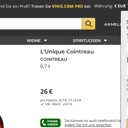
Währung:
€ EUR
nd Sie ein Profi?
Treten Sie
VINO.COM PRO
bei
ANMELDE
WEINE
SPIRITUOSEN
L'Unique Cointreau
COINTREAU
0,7 ℓ
26
€
pro Flasche (0,7 ℓ)
37,14
€/ℓ
Inkl. MwSt. und St.
Sie können es auch telefonisch bestel
indem Sie mit uns sprechen
.