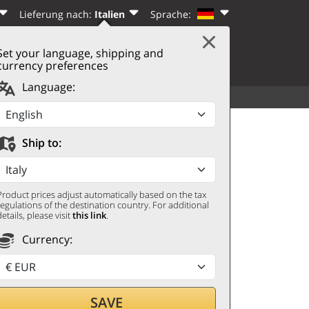
Lieferung nach:
Italien
Sprache:
Set your language, shipping and
|
WARENKORB
(0)
N
REGISTRIEREN
currency preferences
Language:
SORTIMENT
WEITERES
Ship to:
Product prices adjust automatically based on the tax
regulations of the destination country. For additional
details, please visit
this link
.
Currency:
len,
SAVE