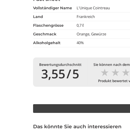
L'Unique Cointreau
vollständiger Name
Frankreich
land
0,7 ℓ
flaschengrösse
Orange, Gewürze
geschmack
40%
alkoholgehalt
Bewertungsdurchschnitt
Sie können nach dem
★
★
3,55
/
5
Produkt bewertet 
Das könnte Sie auch interessieren