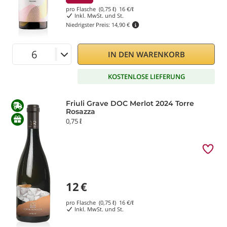
pro Flasche (0,75 ℓ)
16
€/ℓ
Inkl. MwSt. und St.
Niedrigster Preis:
14,90 €
IN DEN WARENKORB
KOSTENLOSE LIEFERUNG
Friuli Grave DOC Merlot 2024 Torre
Rosazza
0,75 ℓ
12
€
pro Flasche (0,75 ℓ)
16
€/ℓ
Inkl. MwSt. und St.