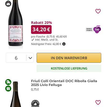
Rabatt 20%
34,20
€
pro Flasche (0,75 ℓ)
45,60
€/ℓ
Inkl. MwSt. und St.
Niedrigster Preis:
42,80 €
IN DEN WARENKORB
KOSTENLOSE LIEFERUNG
Friuli Colli Orientali DOC Ribolla Gialla
2025 Livio Felluga
0,75 ℓ