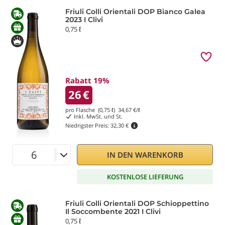
Friuli Colli Orientali DOP Bianco Galea
2023 I Clivi
0,75 ℓ
Rabatt 19%
26
€
pro Flasche (0,75 ℓ)
34,67
€/ℓ
Inkl. MwSt. und St.
Niedrigster Preis:
32,30 €
IN DEN WARENKORB
KOSTENLOSE LIEFERUNG
Friuli Colli Orientali DOP Schioppettino
Il Soccombente 2021 I Clivi
0,75 ℓ