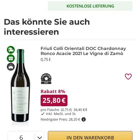
KOSTENLOSE LIEFERUNG
Das könnte Sie auch
interessieren
Friuli Colli Orientali DOC Chardonnay
Ronco Acacie 2021 Le Vigne di Zamò
0,75 ℓ
Rabatt 8%
25,80
€
pro Flasche (0,75 ℓ)
34,40
€/ℓ
Inkl. MwSt. und St.
Niedrigster Preis:
28,20 €
IN DEN WARENKORB