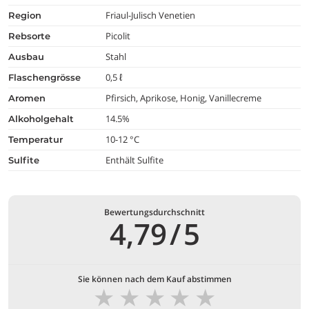
Friaul-Julisch Venetien
region
Picolit
rebsorte
Stahl
ausbau
0,5 ℓ
flaschengrösse
Pfirsich, Aprikose, Honig, Vanillecreme
aromen
14.5%
alkoholgehalt
10-12 °C
temperatur
Enthält Sulfite
Sulfite
Bewertungsdurchschnitt
4,79
/
5
Sie können nach dem Kauf abstimmen
★
★
★
★
★