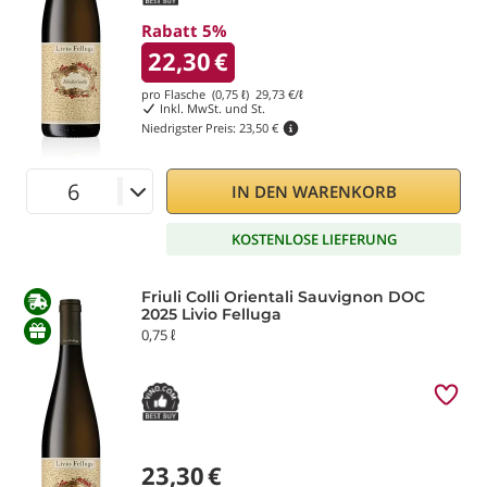
Rabatt 5%
22,30
€
pro Flasche (0,75 ℓ)
29,73
€/ℓ
Inkl. MwSt. und St.
Niedrigster Preis:
23,50 €
IN DEN WARENKORB
KOSTENLOSE LIEFERUNG
Friuli Colli Orientali Sauvignon DOC
2025 Livio Felluga
0,75 ℓ
23,30
€