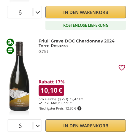
IN DEN WARENKORB
KOSTENLOSE LIEFERUNG
Friuli Grave DOC Chardonnay 2024
Torre Rosazza
0,75 ℓ
Rabatt 17%
10,10
€
pro Flasche (0,75 ℓ)
13,47
€/ℓ
Inkl. MwSt. und St.
Niedrigster Preis:
12,30 €
IN DEN WARENKORB