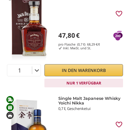
47,80
€
pro Flasche (0,7 ℓ)
68,29
€/ℓ
Inkl. MwSt. und St.
IN DEN WARENKORB
NUR 1 VERFÜGBAR
Single Malt Japanese Whisky
Yoichi Nikka
0,7 ℓ, Geschenketui