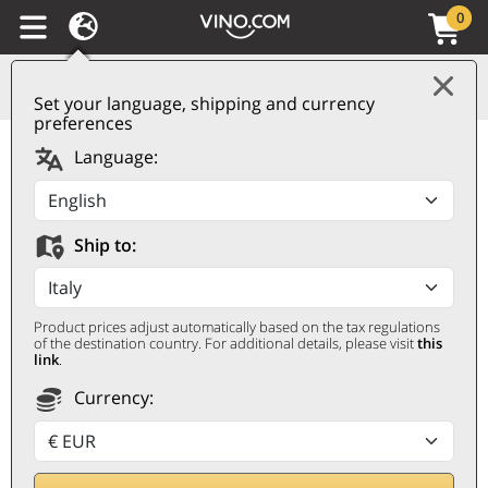
0
Set your language, shipping and currency
preferences
Islay Single Malt
Language:
Scotch Whisky Cask
Strength Port Askaig
Ship to:
PORT ASKAIG
0,7 ℓ
Product prices adjust automatically based on the tax regulations
of the destination country. For additional details, please visit
this
link
.
Currency: