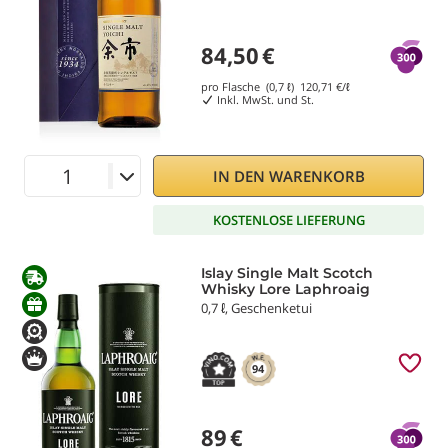
84,50
€
pro Flasche (0,7 ℓ)
120,71
€/ℓ
Inkl. MwSt. und St.
IN DEN WARENKORB
KOSTENLOSE LIEFERUNG
Islay Single Malt Scotch
Whisky Lore Laphroaig
0,7 ℓ, Geschenketui
94
89
€