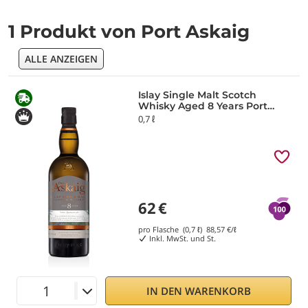
1 Produkt von Port Askaig
ALLE ANZEIGEN
Islay Single Malt Scotch
Whisky Aged 8 Years Port
Askaig
0,7 ℓ
62
€
pro Flasche (0,7 ℓ)
88,57
€/ℓ
Inkl. MwSt. und St.
IN DEN WARENKORB