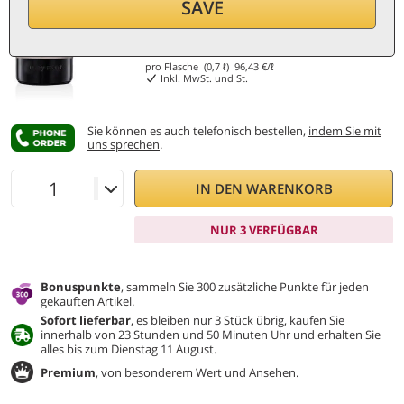
SAVE
67,50
€
pro Flasche (0,7 ℓ)
96,43
€/ℓ
Inkl. MwSt. und St.
Sie können es auch telefonisch bestellen,
indem Sie mit
uns sprechen
.
IN DEN WARENKORB
NUR 3 VERFÜGBAR
Bonuspunkte
, sammeln Sie 300 zusätzliche Punkte für jeden
gekauften Artikel.
Sofort lieferbar
, es bleiben nur 3 Stück übrig, kaufen Sie
innerhalb von 23 Stunden und 50 Minuten Uhr und erhalten Sie
alles bis zum Dienstag 11 August.
Premium
, von besonderem Wert und Ansehen.