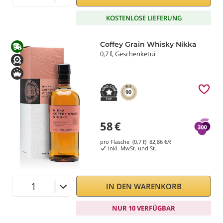
KOSTENLOSE LIEFERUNG
Coffey Grain Whisky Nikka
0,7 ℓ, Geschenketui
90
58
€
pro Flasche (0,7 ℓ)
82,86
€/ℓ
Inkl. MwSt. und St.
IN DEN WARENKORB
NUR 10 VERFÜGBAR