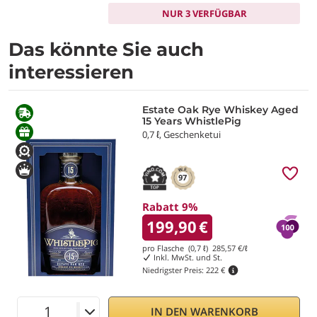
NUR 3 VERFÜGBAR
Das könnte Sie auch
interessieren
Estate Oak Rye Whiskey Aged
15 Years WhistlePig
0,7 ℓ, Geschenketui
97
Rabatt 9%
199,90
€
pro Flasche (0,7 ℓ)
285,57
€/ℓ
Inkl. MwSt. und St.
Niedrigster Preis:
222 €
IN DEN WARENKORB