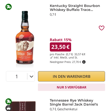
Kentucky Straight Bourbon
Whiskey Buffalo Trace
Distillery
0,7 ℓ
Rabatt 15%
23,50
€
pro Flasche (0,7 ℓ)
33,57
€/ℓ
Inkl. MwSt. und St.
Niedrigster Preis:
27,70 €
IN DEN WARENKORB
NUR 5 VERFÜGBAR
Tennessee Rye Whiskey
Single Barrel Jack Daniel's
0,7 ℓ, Geschenketui