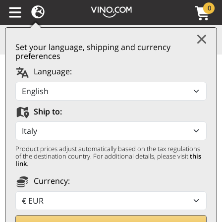
0
Set your language, shipping and currency
preferences
Elephant London Dry
Language:
Gin Geschenkbox
ELEPHANT
Ship to:
500 ㎖, Geschenketui
Product prices adjust automatically based on the tax regulations
of the destination country. For additional details, please visit
this
link
.
Currency: