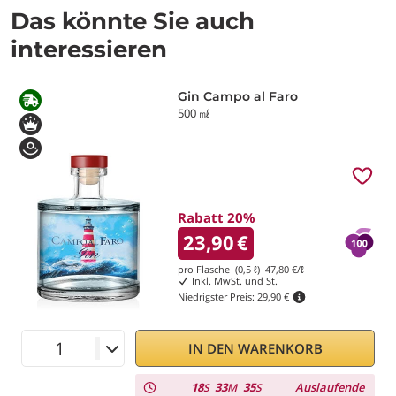
Das könnte Sie auch
interessieren
Gin Campo al Faro
500 ㎖
Rabatt 20%
23,90
€
pro Flasche (0,5 ℓ)
47,80
€/ℓ
Inkl. MwSt. und St.
Niedrigster Preis:
29,90 €
IN DEN WARENKORB
18
33
34
Auslaufende
S
M
S