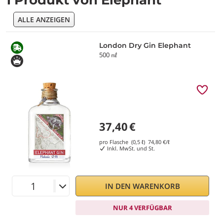
1 Produkt von Elephant
ALLE ANZEIGEN
London Dry Gin Elephant
500 ㎖
37,40
€
pro Flasche (0,5 ℓ)
74,80
€/ℓ
Inkl. MwSt. und St.
IN DEN WARENKORB
NUR 4 VERFÜGBAR