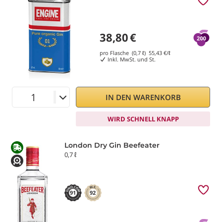
38,80
€
pro Flasche (0,7 ℓ)
55,43
€/ℓ
Inkl. MwSt. und St.
IN DEN WARENKORB
WIRD SCHNELL KNAPP
London Dry Gin Beefeater
0,7 ℓ
91
92