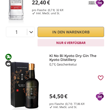
22,40
€
pro Flasche (0,7 ℓ)
32
€/ℓ
Inkl. MwSt. und St.
IN DEN WARENKORB
NUR 6 VERFÜGBAR
Ki No Bi Kyoto Dry Gin The
Kyoto Distillery
0,7 ℓ, Geschenketui
54,50
€
pro Flasche (0,7 ℓ)
77,86
€/ℓ
Inkl. MwSt. und St.