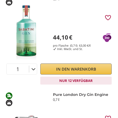
44,10
€
pro Flasche (0,7 ℓ)
63,00
€/ℓ
Inkl. MwSt. und St.
IN DEN WARENKORB
NUR 12 VERFÜGBAR
Pure London Dry Gin Engine
0,7 ℓ