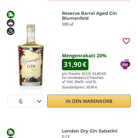
Reserve Barrel Aged Gin
Blumenfeld
500 ㎖
Mengenrabatt
20
%
31,90
€
pro Flasche (0,5 ℓ)
63,80
€/ℓ
für mindestens
6
Flaschen
Inkl. MwSt. und St.
Standardpreis:
39,90 €
IN DEN WARENKORB
London Dry Gin Sabatini
0,7 ℓ