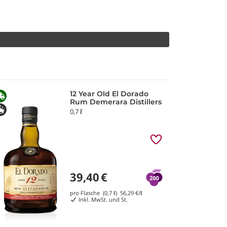
12 Year Old El Dorado
Rum Demerara Distillers
0,7 ℓ
39,40
€
pro Flasche (0,7 ℓ)
56,29
€/ℓ
Inkl. MwSt. und St.