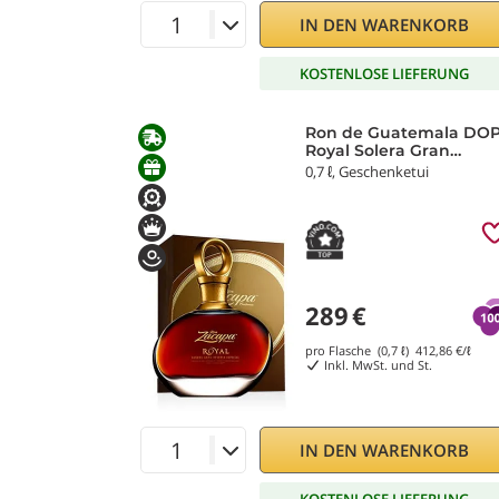
IN DEN WARENKORB
KOSTENLOSE LIEFERUNG
Ron de Guatemala DO
Royal Solera Gran
Reserva Especial Ron
0,7 ℓ, Geschenketui
Zacapa
289
€
pro Flasche (0,7 ℓ)
412,86
€/ℓ
Inkl. MwSt. und St.
IN DEN WARENKORB
KOSTENLOSE LIEFERUNG