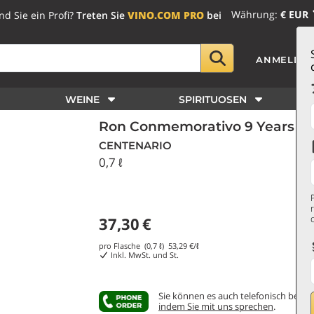
Währung:
€ EUR
nd Sie ein Profi?
Treten Sie
VINO.COM PRO
bei
ANMELDE
WEINE
SPIRITUOSEN
Ron Conmemorativo 9 Years Ol
CENTENARIO
0,7 ℓ
37,30
€
pro Flasche (0,7 ℓ)
53,29
€/ℓ
Inkl. MwSt. und St.
Sie können es auch telefonisch bestel
indem Sie mit uns sprechen
.