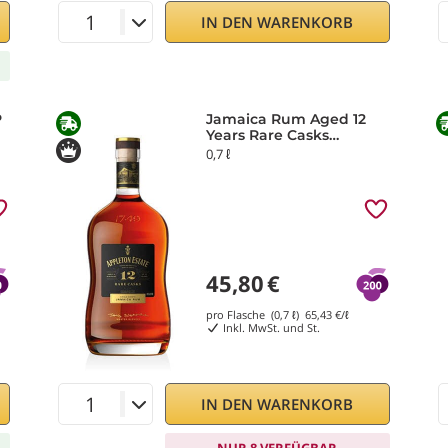
IN DEN WARENKORB
P
Jamaica Rum Aged 12
Years Rare Casks
Appleton
0,7 ℓ
45,80
€
pro Flasche (0,7 ℓ)
65,43
€/ℓ
Inkl. MwSt. und St.
IN DEN WARENKORB
NUR 8 VERFÜGBAR