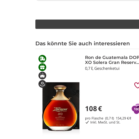
Das könnte Sie auch interessieren
Ron de Guatemala DO
XO Solera Gran Reserv
Especial Ron Zacapa
0,7 ℓ, Geschenketui
108
€
pro Flasche (0,7 ℓ)
154,29
€/ℓ
Inkl. MwSt. und St.