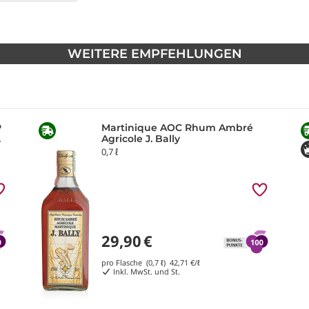
WEITERE EMPFEHLUNGEN
P
Martinique AOC Rhum Ambré
a
Agricole J. Bally
0,7 ℓ
29,90
€
pro Flasche (0,7 ℓ)
42,71
€/ℓ
Inkl. MwSt. und St.