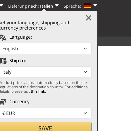
Lieferung nach:
Italien
Sprache:
Set your language, shipping and
|
WARENKORB
(0)
N
REGISTRIEREN
currency preferences
Language:
SORTIMENT
WEITERES
d Centenario
Ship to:
Product prices adjust automatically based on the tax
regulations of the destination country. For additional
details, please visit
this link
.
Currency:
len,
SAVE