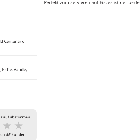
Perfekt zum Servieren auf Eis, es ist der per
ld Centenario
Eiche, Vanille,
 Kauf abstimmen
★
★
★
von
66
Kunden