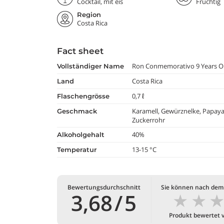
Degustation
Cocktail, mit eis
Fruchtig
Region
Costa Rica
Fact sheet
Ron Conmemorativo 9 Years O
vollständiger Name
Costa Rica
land
0,7 ℓ
flaschengrösse
Karamell, Gewürznelke, Papaya, 
geschmack
Zuckerrohr
40%
alkoholgehalt
13-15 °C
temperatur
Bewertungsdurchschnitt
Sie können nach dem
★
★
3,68
/
5
Produkt bewertet 