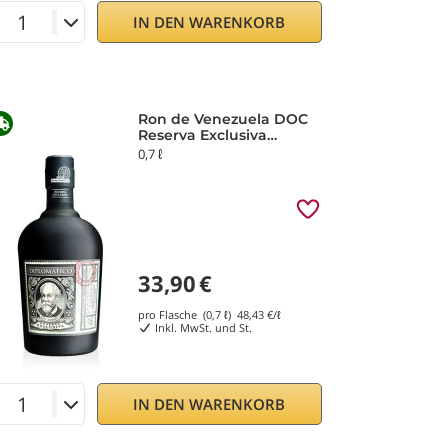
IN DEN WARENKORB
Ron de Venezuela DOC
Reserva Exclusiva
Diplomatico
0,7 ℓ
33,90
€
pro Flasche (0,7 ℓ)
48,43
€/ℓ
Inkl. MwSt. und St.
IN DEN WARENKORB