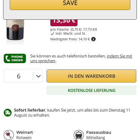
SAVE
Rabatt 5%
13,30
€
pro Flasche (0,75 ℓ)
17,73
€/ℓ
Inkl. MwSt. und St.
Niedrigster Preis:
14,10 €
Sie können es auch telefonisch bestellen,
indem Sie mit
uns sprechen
.
IN DEN WARENKORB
KOSTENLOSE LIEFERUNG
Sofort lieferbar
, kaufen Sie jetzt, um alles bis zum Dienstag 11
August zu erhalten.
Weinart
Fassausbau
Rotwein
Mittellang