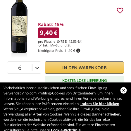
Rabatt 15%
9,40
€
pro Flasche (0,75 ℓ)
12,53
€/ℓ
Inkl. MwSt. und St.
Niedrigster Preis:
11,10 €
IN DEN WARENKORB
KOSTENLOSE LIEFERUNG
Vorbehaltlich Ihrer ausdrücklichen und spezifischen Einwilligung
verwendet Vino.com Profiling-Cookies von Drittanbietern, um Ihnen
Informationen und Werbung entsprechend Ihren Vorlieben zukommen zu
lassen. Sie können Ihre Präferenzen einstellen,
indem Sie hier klicken
.
Wenn Sie „Akzeptieren“ wählen, geben Sie Ihre Einwilligung in die
Vino.com
Verwendung aller Arten von Cookies. Wenn Sie dieses Banner schließen,
Made with
in Tuscany
werden nur die technischen Cookies aktiviert, die für das korrekte
Funktionieren der Website erforderlich sind. Für weitere Einzelheiten
Seite erstellt in 239 ms
konsultieren Sie bitte unsere
Cookie-Richtlinie
production-front-1-1
Copyright © 2026 VINO.COM 3ND S.r.l.