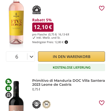
Rabatt 5%
12,10
€
pro Flasche (0,75 ℓ)
16,13
€/ℓ
Inkl. MwSt. und St.
Niedrigster Preis:
12,80 €
IN DEN WARENKORB
KOSTENLOSE LIEFERUNG
Primitivo di Manduria DOC Villa Santera
2023 Leone de Castris
0,75 ℓ
91
94