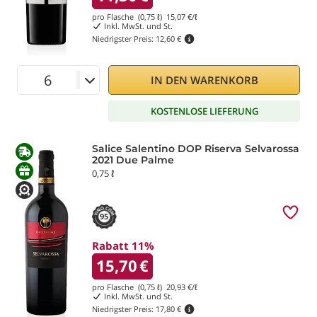
pro Flasche (0,75 ℓ)
15,07
€/ℓ
Inkl. MwSt. und St.
Niedrigster Preis:
12,60 €
IN DEN WARENKORB
KOSTENLOSE LIEFERUNG
Salice Salentino DOP Riserva Selvarossa
2021 Due Palme
0,75 ℓ
95
Rabatt 11%
15,70
€
pro Flasche (0,75 ℓ)
20,93
€/ℓ
Inkl. MwSt. und St.
Niedrigster Preis:
17,80 €