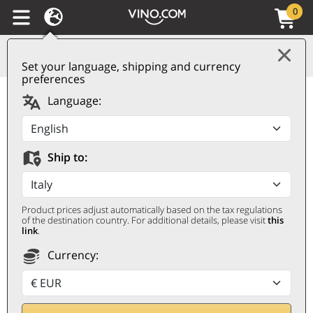
0
Set your language, shipping and currency
preferences
Salice Salentino
Language:
Riserva DOC 50°
Vendemmia 2021
Ship to:
Leone de Castris
LEONE DE CASTRIS
Product prices adjust automatically based on the tax regulations
0,75 ℓ
of the destination country. For additional details, please visit
this
link
.
Currency: