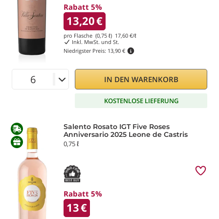
Rabatt 5%
13,20
€
pro Flasche (0,75 ℓ)
17,60
€/ℓ
Inkl. MwSt. und St.
Niedrigster Preis:
13,90 €
IN DEN WARENKORB
KOSTENLOSE LIEFERUNG
Salento Rosato IGT Five Roses
Anniversario 2025 Leone de Castris
0,75 ℓ
Rabatt 5%
13
€