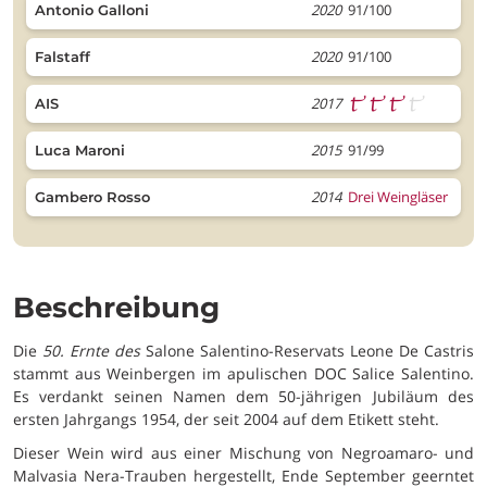
2020
91/100
Antonio Galloni
2020
91/100
Falstaff
2017
AIS
2015
91/99
Luca Maroni
2014
Drei Weingläser
Gambero Rosso
Beschreibung
Die
50. Ernte des
Salone Salentino-Reservats Leone De Castris
stammt aus Weinbergen im apulischen DOC Salice Salentino.
Es verdankt seinen Namen dem 50-jährigen Jubiläum des
ersten Jahrgangs 1954, der seit 2004 auf dem Etikett steht.
Dieser Wein wird aus einer Mischung von Negroamaro- und
Malvasia Nera-Trauben hergestellt, Ende September geerntet