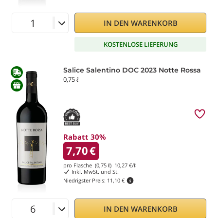
IN DEN WARENKORB
KOSTENLOSE LIEFERUNG
Salice Salentino DOC 2023 Notte Rossa
0,75 ℓ
Rabatt 30%
7,70
€
pro Flasche (0,75 ℓ)
10,27
€/ℓ
Inkl. MwSt. und St.
Niedrigster Preis:
11,10 €
IN DEN WARENKORB