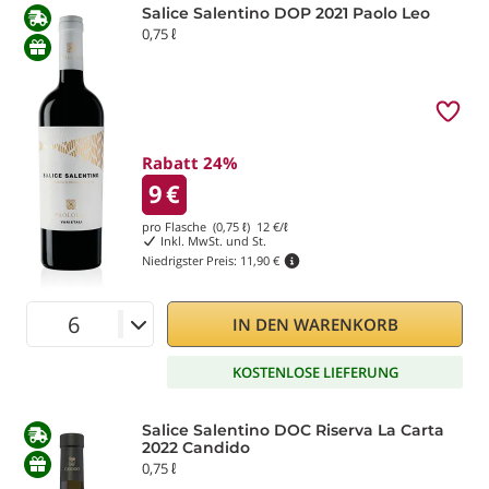
Salice Salentino DOP 2021 Paolo Leo
0,75 ℓ
Rabatt 24%
9
€
pro Flasche (0,75 ℓ)
12
€/ℓ
Inkl. MwSt. und St.
Niedrigster Preis:
11,90 €
IN DEN WARENKORB
KOSTENLOSE LIEFERUNG
Salice Salentino DOC Riserva La Carta
2022 Candido
0,75 ℓ