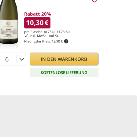
Rabatt 20%
10,30
€
pro Flasche (0,75 ℓ)
13,73
€/ℓ
Inkl. MwSt. und St.
Niedrigster Preis:
12,90 €
IN DEN WARENKORB
KOSTENLOSE LIEFERUNG