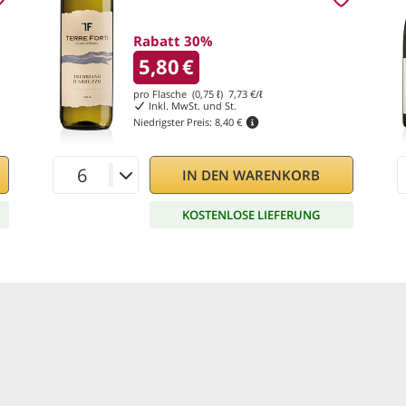
Rabatt 30%
5,80
€
pro Flasche (0,75 ℓ)
7,73
€/ℓ
Inkl. MwSt. und St.
Niedrigster Preis:
8,40 €
IN DEN WARENKORB
KOSTENLOSE LIEFERUNG