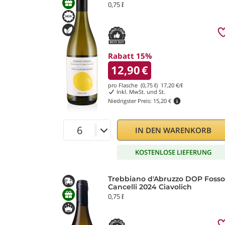
0,75 ℓ
Rabatt 15%
12,90
€
pro Flasche (0,75 ℓ)
17,20
€/ℓ
Inkl. MwSt. und St.
Niedrigster Preis:
15,20 €
IN DEN WARENKORB
KOSTENLOSE LIEFERUNG
Trebbiano d'Abruzzo DOP Fosso
Cancelli 2024 Ciavolich
0,75 ℓ