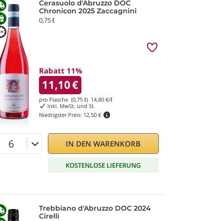
Cerasuolo d'Abruzzo DOC
Chronicon 2025 Zaccagnini
0,75 ℓ
Rabatt 11%
11,10
€
pro Flasche (0,75 ℓ)
14,80
€/ℓ
Inkl. MwSt. und St.
Niedrigster Preis:
12,50 €
IN DEN WARENKORB
KOSTENLOSE LIEFERUNG
Trebbiano d'Abruzzo DOC 2024
Cirelli