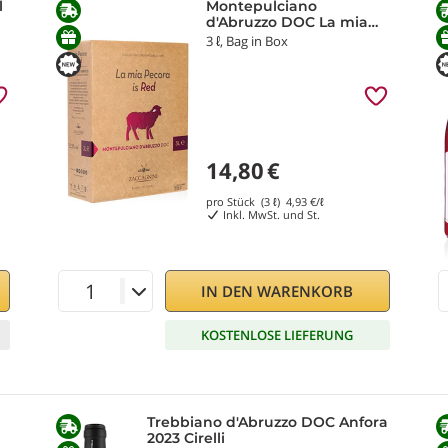
l
Montepulciano
d'Abruzzo DOC La mia
Pecora is Red 2024
3 ℓ, Bag in Box
Zaccagnini
14,80
€
pro Stück (3 ℓ)
4,93
€/ℓ
Inkl. MwSt. und St.
IN DEN WARENKORB
KOSTENLOSE LIEFERUNG
Trebbiano d'Abruzzo DOC Anfora
2023 Cirelli