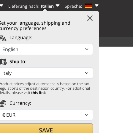
Lieferung nach:
Italien
Sprache:
Set your language, shipping and
|
WARENKORB
(0)
N
REGISTRIEREN
currency preferences
Language:
SORTIMENT
WEITERES
Clemente 2025 Zaccagnini
Ship to:
Product prices adjust automatically based on the tax
regulations of the destination country. For additional
details, please visit
this link
.
Currency:
SAVE