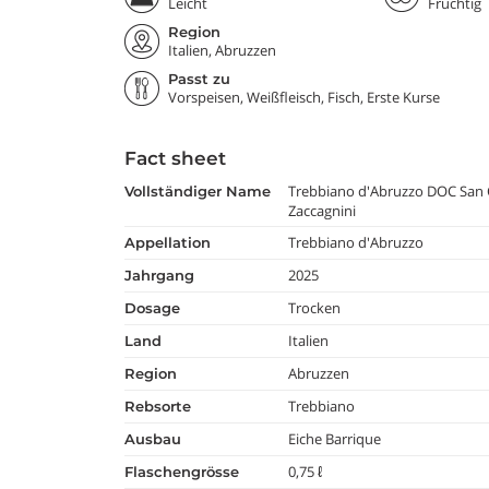
Leicht
Fruchtig
Region
Italien, Abruzzen
Passt zu
Vorspeisen, Weißfleisch, Fisch, Erste Kurse
Fact sheet
Trebbiano d'Abruzzo DOC San
vollständiger Name
Zaccagnini
Trebbiano d'Abruzzo
appellation
2025
jahrgang
Trocken
dosage
Italien
land
Abruzzen
region
Trebbiano
rebsorte
Eiche Barrique
ausbau
0,75 ℓ
flaschengrösse