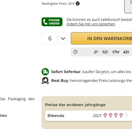
Niedrigster Preis:
20 €
Sie können es auch telefonisch bestel
indem Sie mit uns sprechen
.
IN DEN WARENKOR
2
12
17
40
T
S
M
S
Sofort lieferbar
, kaufen Sie jetzt, um alles b
Best Buy
, hervorragendes Preis-Leistungs-Ver
 Das Packaging des
preise der anderen jahrgänge
2023
bau
Bibenda