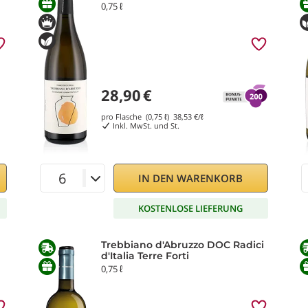
0,75 ℓ
28,90
€
pro Flasche (0,75 ℓ)
38,53
€/ℓ
Inkl. MwSt. und St.
IN DEN WARENKORB
KOSTENLOSE LIEFERUNG
Trebbiano d'Abruzzo DOC Radici
d'Italia Terre Forti
0,75 ℓ