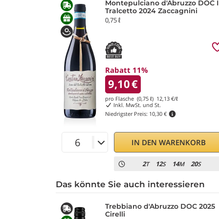
Montepulciano d'Abruzzo DOC I
Tralcetto 2024 Zaccagnini
0,75 ℓ
Rabatt 11%
9,10
€
pro Flasche (0,75 ℓ)
12,13
€/ℓ
Inkl. MwSt. und St.
Niedrigster Preis:
10,30 €
IN DEN WARENKORB
2
12
14
18
T
S
M
S
Das könnte Sie auch interessieren
Trebbiano d'Abruzzo DOC 2025
Cirelli