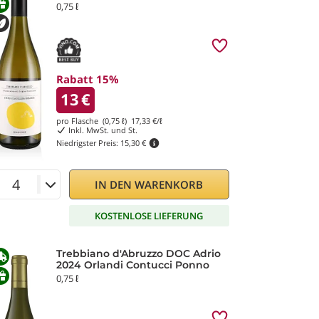
0,75 ℓ
Rabatt 15%
13
€
pro Flasche (0,75 ℓ)
17,33
€/ℓ
Inkl. MwSt. und St.
Niedrigster Preis:
15,30 €
IN DEN WARENKORB
KOSTENLOSE LIEFERUNG
Trebbiano d'Abruzzo DOC Adrio
2024 Orlandi Contucci Ponno
0,75 ℓ