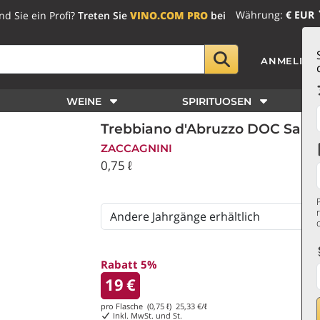
Währung:
€ EUR
nd Sie ein Profi?
Treten Sie
VINO.COM PRO
bei
ANMELDE
WEINE
SPIRITUOSEN
Trebbiano d'Abruzzo DOC San 
ZACCAGNINI
0,75 ℓ
Rabatt 5%
19
€
pro Flasche (0,75 ℓ)
25,33
€/ℓ
Inkl. MwSt. und St.