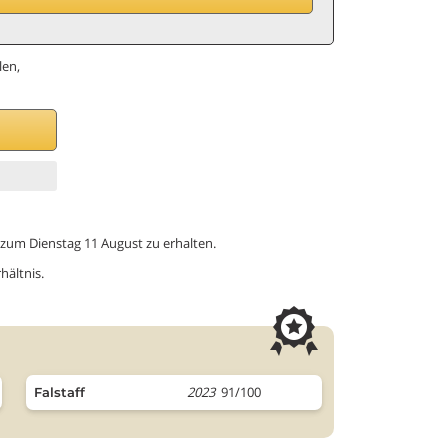
len,
B
is zum Dienstag 11 August zu erhalten.
hältnis.
2023
91/100
Falstaff