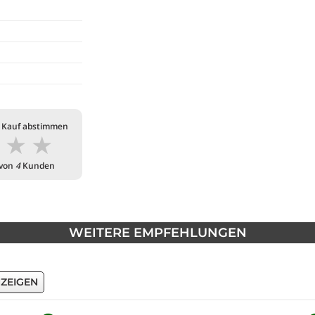
 Kauf abstimmen
★
★
★
 von
4
Kunden
WEITERE EMPFEHLUNGEN
NZEIGEN