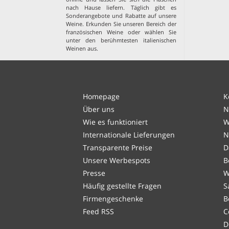
nach Hause liefern. Täglich gibt es
Sonderangebote und Rabatte auf unsere
Weine. Erkunden Sie unseren Bereich der
französischen Weine
oder wählen Sie
unter den
berühmtesten italienischen
Weinen aus
.
Homepage
K
Über uns
N
Wie es funktioniert
W
Internationale Lieferungen
N
Transparente Preise
D
Unsere Werbespots
B
Presse
W
Häufig gestellte Fragen
S
Firmengeschenke
B
Feed RSS
C
D