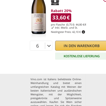
Rabatt 20%
33,60
€
pro Flasche (0,75 ℓ)
44,80
€/ℓ
Inkl. MwSt. und St.
Niedrigster Preis:
42,10 €
IN DEN WARENKORB
KOSTENLOSE LIEFERUNG
Vino.com ist Italiens beliebteste Online-
Weinhandlung und bietet einen
umfangreichen Katalog mit Weinen der
besten italienischen und ausländischen
Weingüter, mit der Möglichkeit,
preisgekrönte und Spitzenweine
auszuwählen. Kaufen Sie Wein sicher
online und lassen Sie sich die Flaschen