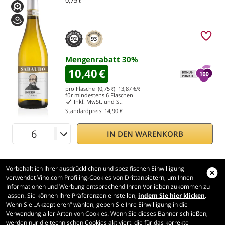
0,75 ℓ
92
93
Mengenrabatt
30
%
10,40
€
pro Flasche (0,75 ℓ)
13,87
€/ℓ
für mindestens
6
Flaschen
Inkl. MwSt. und St.
Standardpreis:
14,90 €
IN DEN WARENKORB
Vorbehaltlich Ihrer ausdrücklichen und spezifischen Einwilligung
verwendet Vino.com Profiling-Cookies von Drittanbietern, um Ihnen
Informationen und Werbung entsprechend Ihren Vorlieben zukommen zu
lassen. Sie können Ihre Präferenzen einstellen,
indem Sie hier klicken
.
Wenn Sie „Akzeptieren“ wählen, geben Sie Ihre Einwilligung in die
Vino.com
Verwendung aller Arten von Cookies. Wenn Sie dieses Banner schließen,
Made with
in Tuscany
werden nur die technischen Cookies aktiviert, die für das korrekte