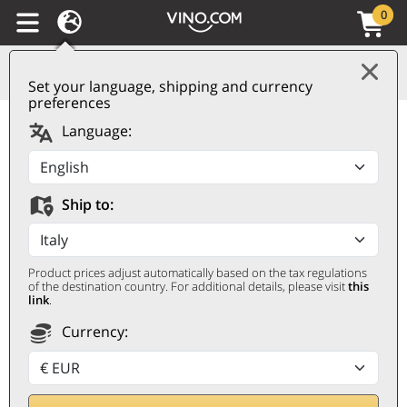
0
Set your language, shipping and currency
preferences
Vino Bianco Canti
Language:
CANTI
0,75 ℓ
Ship to:
Product prices adjust automatically based on the tax regulations
of the destination country. For additional details, please visit
this
link
.
Currency:
8,40
€