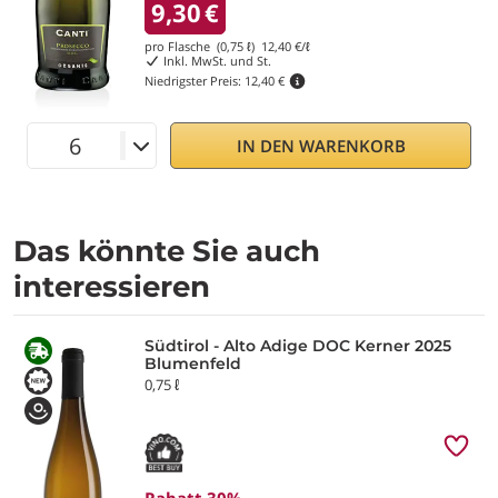
9,30
€
pro Flasche (0,75 ℓ)
12,40
€/ℓ
Inkl. MwSt. und St.
Niedrigster Preis:
12,40 €
IN DEN WARENKORB
Das könnte Sie auch
interessieren
Südtirol - Alto Adige DOC Kerner 2025
Blumenfeld
0,75 ℓ