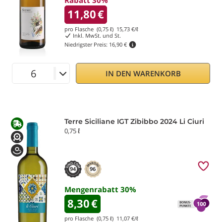
Rabatt 30%
11,80
€
pro Flasche (0,75 ℓ)
15,73
€/ℓ
Inkl. MwSt. und St.
Niedrigster Preis:
16,90 €
IN DEN WARENKORB
Terre Siciliane IGT Zibibbo 2024 Li Ciuri
0,75 ℓ
94
96
Mengenrabatt
30
%
8,30
€
pro Flasche (0,75 ℓ)
11,07
€/ℓ