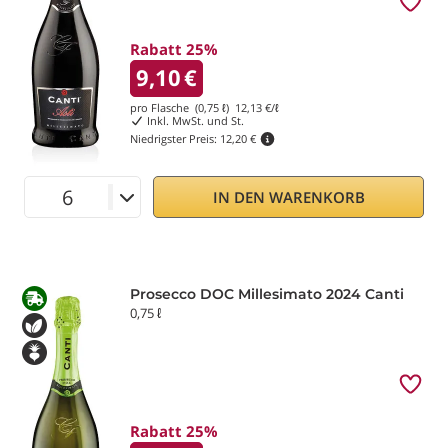
Rabatt 25%
9,10
€
pro Flasche (0,75 ℓ)
12,13
€/ℓ
Inkl. MwSt. und St.
Niedrigster Preis:
12,20 €
IN DEN WARENKORB
Prosecco DOC Millesimato 2024 Canti
0,75 ℓ
Rabatt 25%