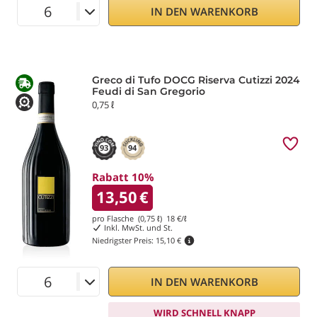
IN DEN WARENKORB
Greco di Tufo DOCG Riserva Cutizzi 2024
Feudi di San Gregorio
0,75 ℓ
93
94
Rabatt 10%
13,50
€
pro Flasche (0,75 ℓ)
18
€/ℓ
Inkl. MwSt. und St.
Niedrigster Preis:
15,10 €
IN DEN WARENKORB
WIRD SCHNELL KNAPP