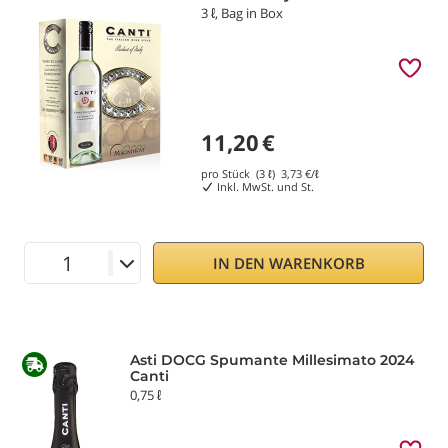
3 ℓ, Bag in Box
11,20
€
pro Stück (3 ℓ)
3,73
€/ℓ
Inkl. MwSt. und St.
IN DEN WARENKORB
Asti DOCG Spumante Millesimato 2024
Canti
0,75 ℓ