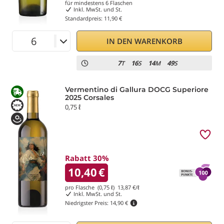
für mindestens
6
Flaschen
Inkl. MwSt. und St.
Standardpreis:
11,90 €
IN DEN WARENKORB
7
16
14
49
T
S
M
S
Vermentino di Gallura DOCG Superiore
2025 Corsales
0,75 ℓ
Rabatt 30%
10,40
€
pro Flasche (0,75 ℓ)
13,87
€/ℓ
Inkl. MwSt. und St.
Niedrigster Preis:
14,90 €