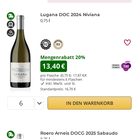
Lugana DOC 2024 Niviana
0,75 ℓ
92
93
Mengenrabatt
20
%
13,40
€
pro Flasche (0,75 ℓ)
17,87
€/ℓ
für mindestens
6
Flaschen
Inkl. MwSt. und St.
Standardpreis:
16,70 €
IN DEN WARENKORB
Roero Arneis DOCG 2025 Sabaudo