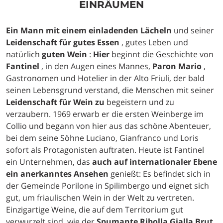
EINRÄUMEN
Ein Mann mit einem einladenden Lächeln
und seiner
Leidenschaft für gutes Essen
, gutes Leben und
natürlich
guten Wein
:
Hier
beginnt die Geschichte von
Fantinel
, in den Augen eines Mannes,
Paron Mario
,
Gastronomen und Hotelier in der Alto Friuli, der bald
seinen Lebensgrund verstand, die Menschen mit seiner
Leidenschaft für Wein zu
begeistern und zu
verzaubern. 1969 erwarb er die ersten Weinberge im
Collio und begann von hier aus das schöne Abenteuer,
bei dem seine Söhne Luciano, Gianfranco und Loris
sofort als Protagonisten auftraten. Heute ist Fantinel
ein Unternehmen, das
auch auf internationaler Ebene
ein anerkanntes Ansehen
genießt: Es befindet sich in
der Gemeinde Porilone in Spilimbergo und eignet sich
gut, um friaulischen Wein in der Welt zu vertreten.
Einzigartige Weine, die auf dem Territorium gut
verwurzelt sind, wie der
Spumante Ribolla Gialla Brut
,