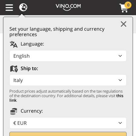
0
Set your language, shipping and currency
preferences
Language:
ENDET
MITTWOCH 12
EXKLUSIVES
GESCHENK
Ship to:
Product prices adjust automatically based on the tax regulations
of the destination country. For additional details, please visit
this
link
.
Currency:
FANTINEL
Friaul, das Collio und der Traum von
Paron Mario