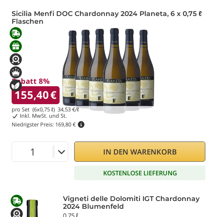
Sicilia Menfi DOC Chardonnay 2024 Planeta, 6 x 0,75 ℓ
Flaschen
Rabatt 8%
155,40
€
pro Set (6x0,75 ℓ)
34,53
€/ℓ
Inkl. MwSt. und St.
Niedrigster Preis:
169,80 €
IN DEN WARENKORB
KOSTENLOSE LIEFERUNG
Vigneti delle Dolomiti IGT Chardonnay
2024 Blumenfeld
0,75 ℓ