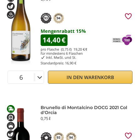
93
94
Mengenrabatt
15
%
14,40
€
pro Flasche (0,75 ℓ)
19,20
€/ℓ
für mindestens
6
Flaschen
Inkl. MwSt. und St.
Standardpreis:
16,90 €
IN DEN WARENKORB
Brunello di Montalcino DOCG 2021 Col
d'Orcia
0,75 ℓ
93
94