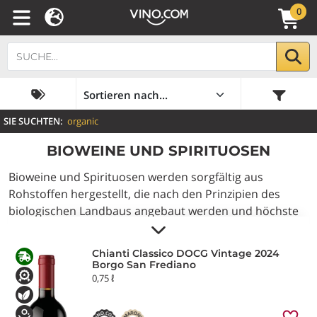
0
SIE SUCHTEN:
organic
BIOWEINE UND SPIRITUOSEN
Bioweine und Spirituosen werden sorgfältig aus
Rohstoffen hergestellt, die nach den Prinzipien des
biologischen Landbaus angebaut werden und höchste
Rücksicht auf die Umwelt nehmen. Entdecken Sie
unsere kuratierte Auswahl in unserem Online-
Chianti Classico DOCG Vintage 2024
Weinladen, mit herausragenden Weinen von Di Majo
Borgo San Frediano
Norante, Barone Pizzini, Marco De Bartoli und
0,75 ℓ
Polvanera, sowie Spirituosen, die fachmännisch aus
natürlichen und nachhaltig bezogenen Zutaten