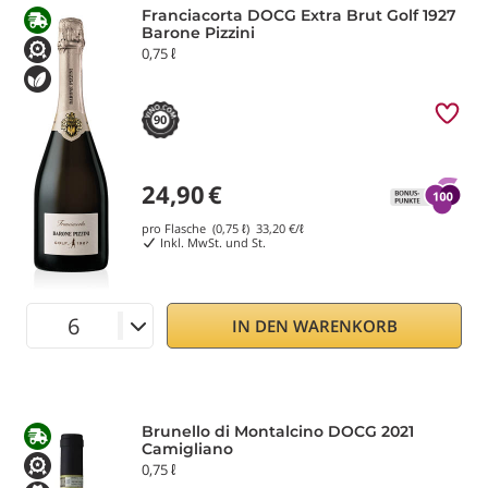
Franciacorta DOCG Extra Brut Golf 1927
Barone Pizzini
0,75 ℓ
90
24,90
€
pro Flasche (0,75 ℓ)
33,20
€/ℓ
Inkl. MwSt. und St.
IN DEN WARENKORB
Brunello di Montalcino DOCG 2021
Camigliano
0,75 ℓ