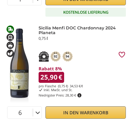
KOSTENLOSE LIEFERUNG
Sicilia Menfi DOC Chardonnay 2024
Planeta
0,75 ℓ
92
94
Rabatt 8%
25,90
€
pro Flasche (0,75 ℓ)
34,53
€/ℓ
Inkl. MwSt. und St.
Niedrigster Preis:
28,30 €
IN DEN WARENKORB