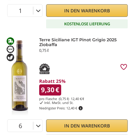
IN DEN WARENKORB
KOSTENLOSE LIEFERUNG
Terre Siciliane IGT Pinot Grigio 2025
Ziobaffa
0,75 ℓ
Rabatt 25%
9,30
€
pro Flasche (0,75 ℓ)
12,40
€/ℓ
Inkl. MwSt. und St.
Niedrigster Preis:
12,40 €
IN DEN WARENKORB