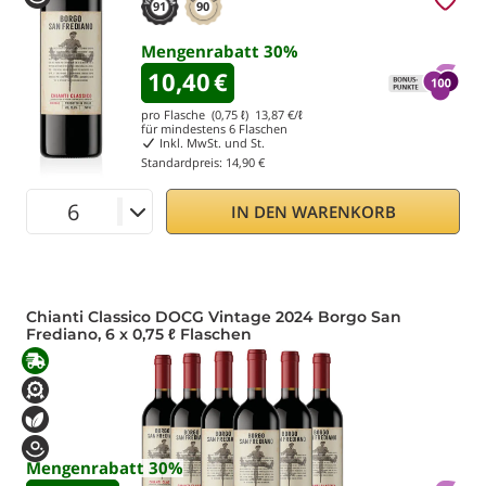
91
90
destilliert werden. Kaufen Sie mit Vertrauen ein und
genießen Sie die Bequemlichkeit, die besten Bioweine
Mengenrabatt
30
%
und Spirituosen direkt an Ihre Haustür geliefert zu
10,40
€
bekommen.
pro Flasche (0,75 ℓ)
13,87
€/ℓ
für mindestens
6
Flaschen
Inkl. MwSt. und St.
Standardpreis:
14,90 €
IN DEN WARENKORB
Chianti Classico DOCG Vintage 2024 Borgo San
Frediano, 6 x 0,75 ℓ Flaschen
Mengenrabatt
30
%