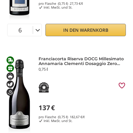
pro Flasche (0,75 ℓ)
27,73
€/ℓ
Inkl. MwSt. und St.
IN DEN WARENKORB
Franciacorta Riserva DOCG Millesimato
Annamaria Clementi Dosaggio Zero
2017 Ca' del Bosco
0,75 ℓ
137
€
pro Flasche (0,75 ℓ)
182,67
€/ℓ
Inkl. MwSt. und St.