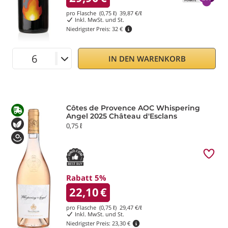
pro Flasche (0,75 ℓ)
39,87
€/ℓ
Inkl. MwSt. und St.
Niedrigster Preis:
32 €
IN DEN WARENKORB
Côtes de Provence AOC Whispering
Angel 2025 Château d'Esclans
0,75 ℓ
Rabatt 5%
22,10
€
pro Flasche (0,75 ℓ)
29,47
€/ℓ
Inkl. MwSt. und St.
Niedrigster Preis:
23,30 €