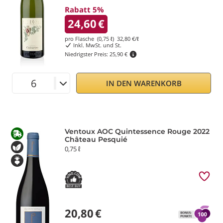
Rabatt 5%
24,60
€
pro Flasche (0,75 ℓ)
32,80
€/ℓ
Inkl. MwSt. und St.
Niedrigster Preis:
25,90 €
IN DEN WARENKORB
Ventoux AOC Quintessence Rouge 2022
Château Pesquié
0,75 ℓ
20,80
€