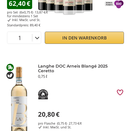
62,40
€
pro Set (6x0,75 ℓ)
13,87
€/ℓ
für mindestens
1
Set
Inkl. MwSt. und St.
Standardpreis:
89,40 €
IN DEN WARENKORB
Langhe DOC Arneis Blangé 2025
Ceretto
0,75 ℓ
20,80
€
pro Flasche (0,75 ℓ)
27,73
€/ℓ
Inkl. MwSt. und St.