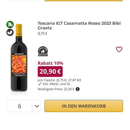
Toscana IGT Casamatta Rosso 2023 Bibi
Graetz
0,75 ℓ
Rabatt 10%
20,90
€
pro Flasche (0,75 ℓ)
27,87
€/ℓ
Inkl. MwSt. und St.
Niedrigster Preis:
23,30 €
IN DEN WARENKORB