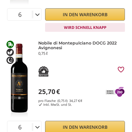
IN DEN WARENKORB
WIRD SCHNELL KNAPP
Nobile di Montepulciano DOCG 2022
Avignonesi
0,75 ℓ
25,70
€
pro Flasche (0,75 ℓ)
34,27
€/ℓ
Inkl. MwSt. und St.
IN DEN WARENKORB