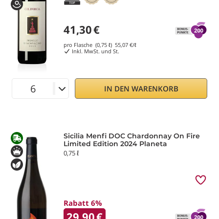
41,30
€
pro Flasche (0,75 ℓ)
55,07
€/ℓ
Inkl. MwSt. und St.
IN DEN WARENKORB
Sicilia Menfi DOC Chardonnay On Fire
Limited Edition 2024 Planeta
0,75 ℓ
Rabatt 6%
29,90
€