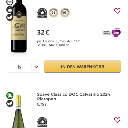
91
93
32
€
pro Flasche (0,75 ℓ)
42,67
€/ℓ
Inkl. MwSt. und St.
IN DEN WARENKORB
Soave Classico DOC Calvarino 2024
Pieropan
0,75 ℓ