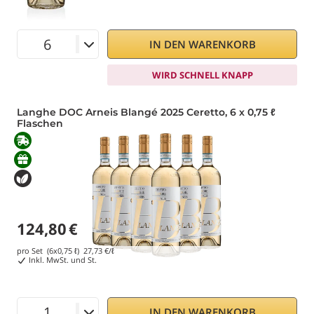
IN DEN WARENKORB
WIRD SCHNELL KNAPP
Langhe DOC Arneis Blangé 2025 Ceretto, 6 x 0,75 ℓ
Flaschen
124,80
€
pro Set (6x0,75 ℓ)
27,73
€/ℓ
Inkl. MwSt. und St.
IN DEN WARENKORB