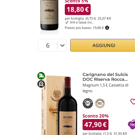
Sconto 5%
18,80
€
per bottiglia (0,75 ℓ)
25,07
€/ℓ
IVA e tasse inc.
Prezzo più basso:
19,80 €
AGGIUNGI
Carignano del Sulcis
DOC Riserva Rocca
Rubia 2021 Cantina di
Magnum 1,5 ℓ, Cassetta di
Santadi
legno
91
92
Sconto 20%
47,90
€
per bottiglia (1,5 ℓ)
31,93
€/ℓ