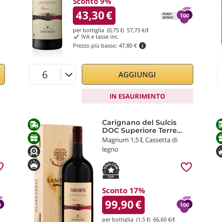
Sconto 9%
43,30
€
per bottiglia (0,75 ℓ)
57,73
€/ℓ
IVA e tasse inc.
Prezzo più basso:
47,80 €
AGGIUNGI
IN ESAURIMENTO
Carignano del Sulcis
DOC Superiore Terre
Brune 2020 Cantina di
Magnum 1,5 ℓ, Cassetta di
Santadi
legno
Sconto 17%
99,90
€
per bottiglia (1,5 ℓ)
66,60
€/ℓ