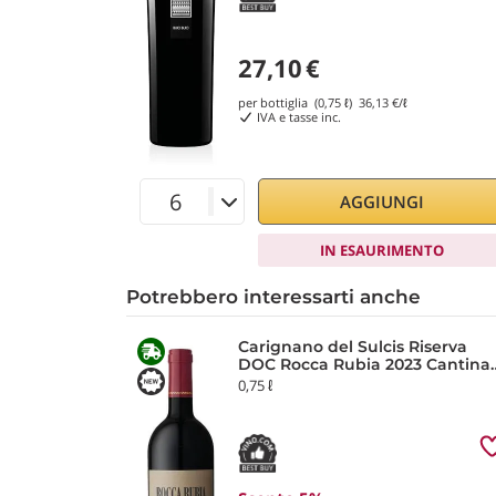
27,10
€
per bottiglia (0,75 ℓ)
36,13
€/ℓ
IVA e tasse inc.
AGGIUNGI
IN ESAURIMENTO
Potrebbero interessarti anche
Carignano del Sulcis Riserva
DOC Rocca Rubia 2023 Cantina
di Santadi
0,75 ℓ