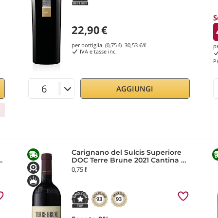
S
22,90
€
per bottiglia (0,75 ℓ)
30,53
€/ℓ
p
IVA e tasse inc.
P
AGGIUNGI
Carignano del Sulcis Superiore
DOC Terre Brune 2021 Cantina di
Santadi
0,75 ℓ
93
93