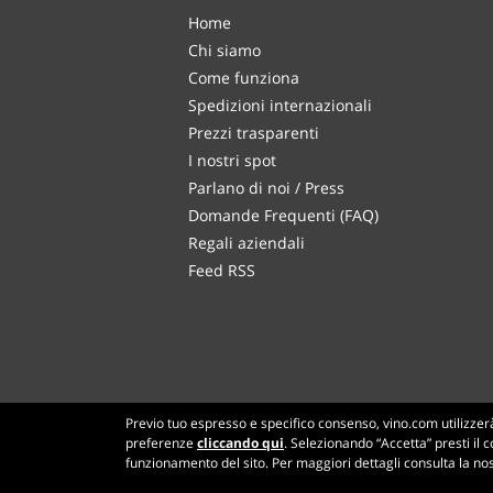
Home
Chi siamo
Come funziona
Spedizioni internazionali
Prezzi trasparenti
I nostri spot
Parlano di noi / Press
Domande Frequenti (FAQ)
Regali aziendali
Feed RSS
Previo tuo espresso e specifico consenso, vino.com utilizzerà 
preferenze
cliccando qui
. Selezionando “Accetta” presti il c
funzionamento del sito. Per maggiori dettagli consulta la no