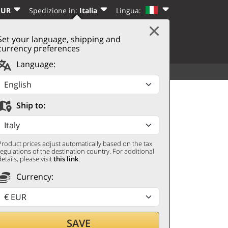
EUR
Spedizione in:
Italia
Lingua:
Set your language, shipping and
|
CARRELLO
(0)
I
REGISTRATI
currency preferences
Language:
TUTTI
ALTRO
 2024 Mesa
Ship to:
Product prices adjust automatically based on the tax
regulations of the destination country. For additional
details, please visit
this link
.
Currency:
ando con
SAVE