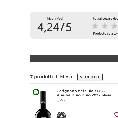
Media Voti
Potrai votare dop
★
★
4,24
/
5
Prodotto votato
7 prodotti di Mesa
VEDI TUTTI
Carignano del Sulcis DOC
Riserva Buio Buio 2022 Mesa
0,75 ℓ