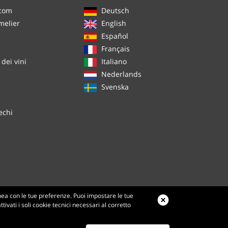
.com
Deutsch
melier
English
Español
Français
dei vini
Italiano
Nederlands
Svenska
echi
inea con le tue preferenze. Puoi impostare le tue
ivati i soli cookie tecnici necessari al corretto