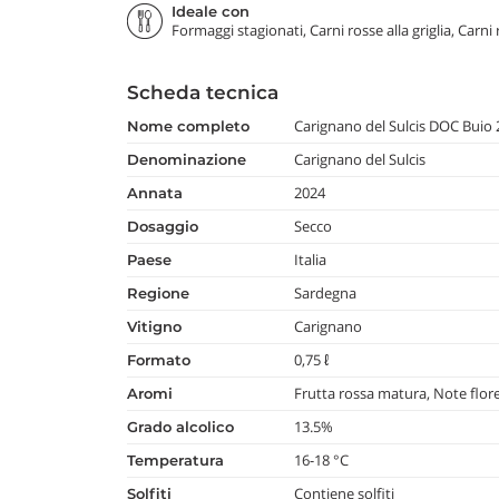
Ideale con
Formaggi stagionati, Carni rosse alla griglia, Carni
Scheda tecnica
Carignano del Sulcis DOC Buio
nome completo
Carignano del Sulcis
denominazione
2024
annata
Secco
dosaggio
Italia
paese
Sardegna
regione
Carignano
vitigno
0,75 ℓ
formato
Frutta rossa matura, Note flore
aromi
13.5%
grado alcolico
16-18 °C
temperatura
Contiene solfiti
Solfiti