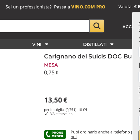
Valuta:
€ 
Sei un professionista?
Passa a
VINO.COM PRO
ACCED
VINI
DISTILLATI
Carignano del Sulcis DOC Buio
MESA
0,75 ℓ
13,50
€
per bottiglia (0,75 ℓ)
18
€/ℓ
IVA e tasse inc.
Puoi ordinarlo anche al telefono
parl
noi
.