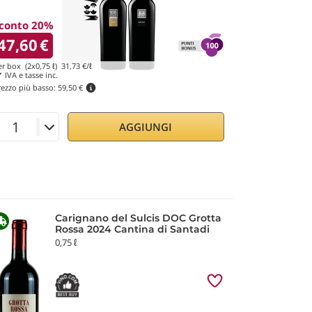
conto 20%
47,60
€
er box (2x0,75 ℓ)
31,73
€/ℓ
IVA e tasse inc.
rezzo più basso:
59,50 €
AGGIUNGI
Carignano del Sulcis DOC Grotta
Rossa 2024 Cantina di Santadi
0,75 ℓ