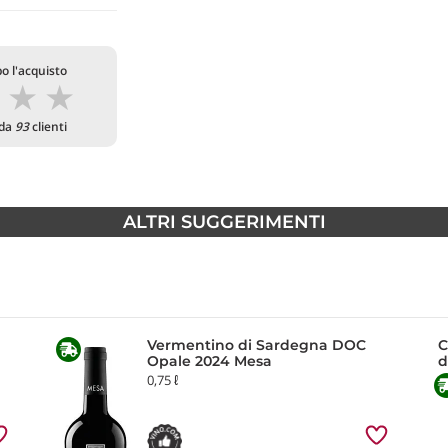
o l'acquisto
★
★
★
 da
93
clienti
ALTRI SUGGERIMENTI
Vermentino di Sardegna DOC
C
Opale 2024 Mesa
d
0,75 ℓ