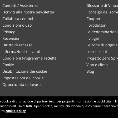
Contatti / Assistenza
Glossario di Vino
Iscriviti alla nostra newsletter
I consigli del som
Collabora con noi
Coupon
Condizioni d'uso
I produttori
Privacy
Le denominazioni 
Recensioni
I vitigni
Diritto di recesso
Le zone di origine
Informazioni rilevanti
Le selezioni
Condizioni Programma Fedeltà
Progetto Zero Spr
Cookie
Vino e clima
Disabilitazione dei cookie
Blog
Impostazioni dei cookie
Opportunità di lavoro
Made with
in Tuscany
cookie di profilazione di partner terzi per proporti informazioni e pubblicità in l
onsenso all'uso di tutti i tipi di cookie, mentre chiudendo questo banner saranno att
Pagina elaborata in 218 ms
stra
cookie policy
production-front-1
Copyright © 2026 VINO.COM 3ND S.r.l.
P.IVA IT06031960484 REA FI 594577 Cap. Soc. 345.772,16 € i.v.