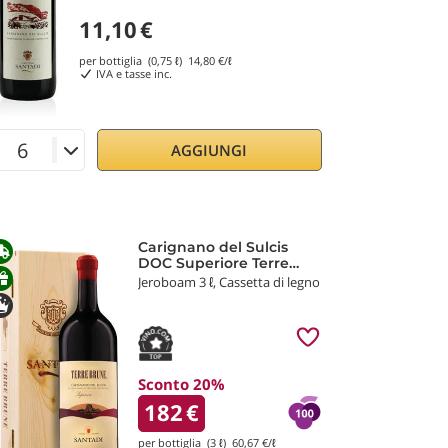
11,10
€
per bottiglia (0,75 ℓ)
14,80
€/ℓ
IVA e tasse inc.
AGGIUNGI
Carignano del Sulcis
DOC Superiore Terre
Brune 2020 Cantina di
Jeroboam 3 ℓ, Cassetta di legno
Santadi
Sconto 20%
182
€
per bottiglia (3 ℓ)
60,67
€/ℓ