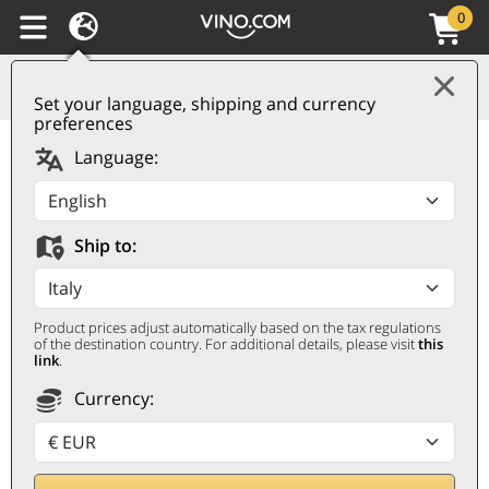
0
Set your language, shipping and currency
preferences
Cassetta Lo Zoccolaio
Language:
con Barbera Suculé,
Baccanera e Barolo
Ship to:
LO ZOCCOLAIO
3 bottiglie da 0,75 ℓ, Cassetta di legno
Product prices adjust automatically based on the tax regulations
of the destination country. For additional details, please visit
this
link
.
Currency: