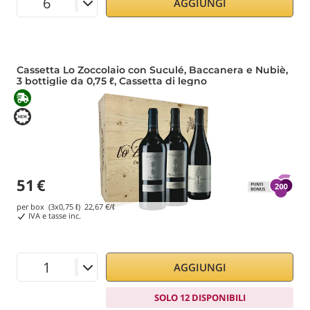
AGGIUNGI
Cassetta Lo Zoccolaio con Suculé, Baccanera e Nubiè,
3 bottiglie da 0,75 ℓ, Cassetta di legno
51
€
per box (3x0,75 ℓ)
22,67
€/ℓ
IVA e tasse inc.
AGGIUNGI
SOLO 12 DISPONIBILI