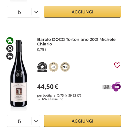
AGGIUNGI
Barolo DOCG Tortoniano 2021 Michele
Chiarlo
0,75 ℓ
93
93
44,50
€
per bottiglia (0,75 ℓ)
59,33
€/ℓ
IVA e tasse inc.
AGGIUNGI