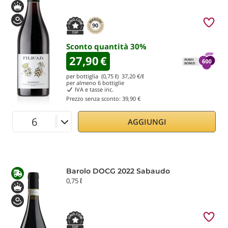
90
Sconto quantità
30
%
27,90
€
per bottiglia (0,75 ℓ)
37,20
€/ℓ
per almeno
6
bottiglie
IVA e tasse inc.
Prezzo senza sconto:
39,90 €
AGGIUNGI
Barolo DOCG 2022 Sabaudo
0,75 ℓ