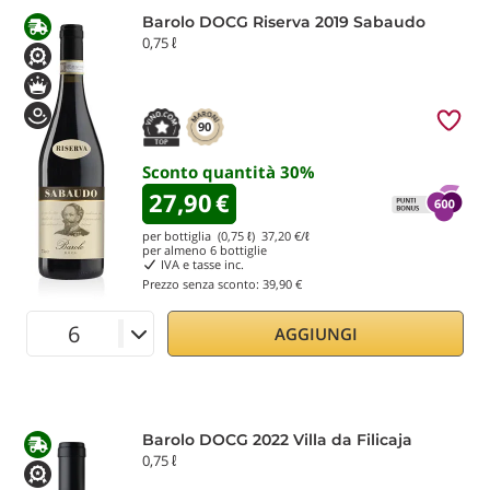
Barolo DOCG Riserva 2019 Sabaudo
0,75 ℓ
90
Sconto quantità
30
%
27,90
€
per bottiglia (0,75 ℓ)
37,20
€/ℓ
per almeno
6
bottiglie
IVA e tasse inc.
Prezzo senza sconto:
39,90 €
AGGIUNGI
Barolo DOCG 2022 Villa da Filicaja
0,75 ℓ