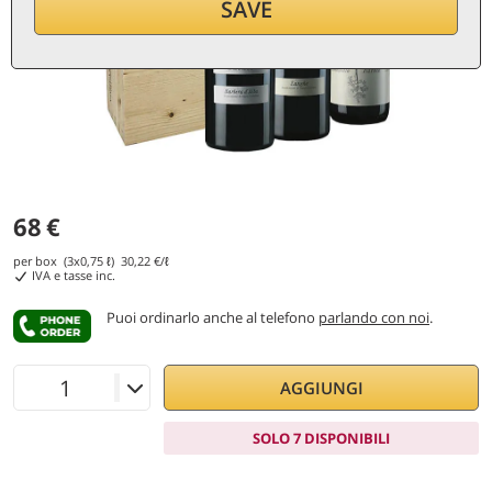
SAVE
68
€
per box (3x0,75 ℓ)
30,22
€/ℓ
IVA e tasse inc.
Puoi ordinarlo anche al telefono
parlando con noi
.
AGGIUNGI
SOLO 7 DISPONIBILI