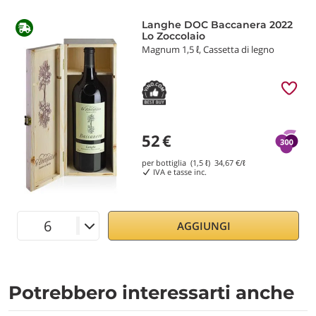
Langhe DOC Baccanera 2022
Lo Zoccolaio
Magnum 1,5 ℓ, Cassetta di legno
52
€
per bottiglia (1,5 ℓ)
34,67
€/ℓ
IVA e tasse inc.
AGGIUNGI
Potrebbero interessarti anche