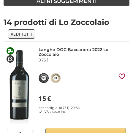
ALTRI SUGGERIMENTI
14 prodotti di Lo Zoccolaio
VEDI TUTTI
Langhe DOC Baccanera 2022 Lo
Zoccolaio
0,75 ℓ
90
91
15
€
per bottiglia (0,75 ℓ)
20
€/ℓ
IVA e tasse inc.