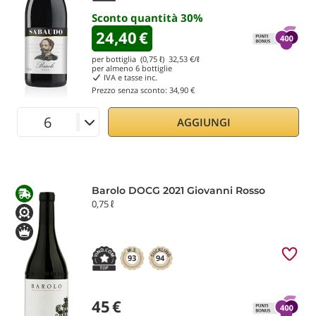
Sconto quantità
30
%
24,40
€
per bottiglia (0,75 ℓ)
32,53
€/ℓ
per almeno
6
bottiglie
IVA e tasse inc.
Prezzo senza sconto:
34,90 €
AGGIUNGI
Barolo DOCG 2021 Giovanni Rosso
0,75 ℓ
93
94
45
€