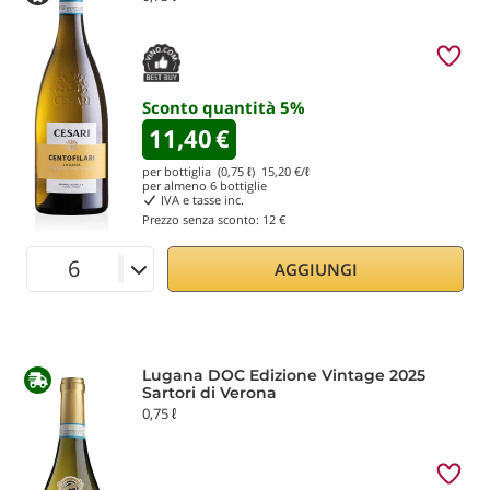
Sconto quantità
5
%
11,40
€
per bottiglia (0,75 ℓ)
15,20
€/ℓ
per almeno
6
bottiglie
IVA e tasse inc.
Prezzo senza sconto:
12 €
AGGIUNGI
Lugana DOC Edizione Vintage 2025
Sartori di Verona
0,75 ℓ