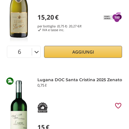
15,20
€
per bottiglia (0,75 ℓ)
20,27
€/ℓ
IVA e tasse inc.
AGGIUNGI
Lugana DOC Santa Cristina 2025 Zenato
0,75 ℓ
15
€