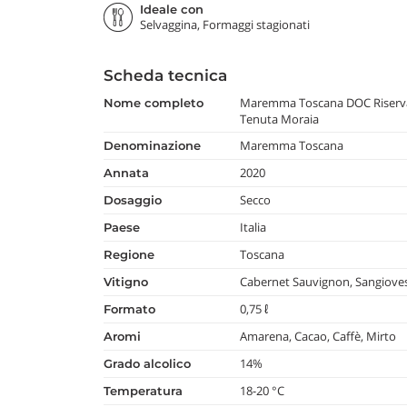
Ideale con
Selvaggina, Formaggi stagionati
Scheda tecnica
Maremma Toscana DOC Riserva
nome completo
Tenuta Moraia
Maremma Toscana
denominazione
2020
annata
Secco
dosaggio
Italia
paese
Toscana
regione
Cabernet Sauvignon, Sangiove
vitigno
0,75 ℓ
formato
Amarena, Cacao, Caffè, Mirto
aromi
14%
grado alcolico
18-20 °C
temperatura