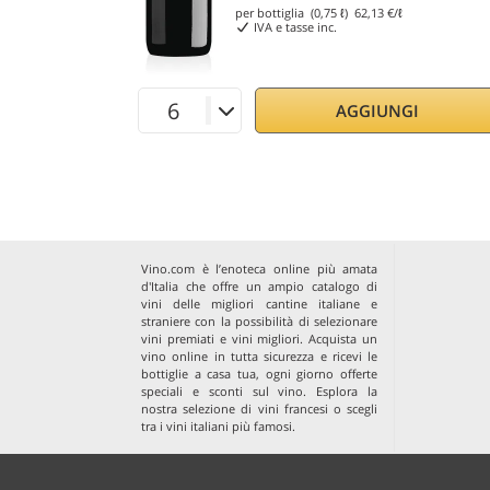
per bottiglia (0,75 ℓ)
62,13
€/ℓ
IVA e tasse inc.
AGGIUNGI
Vino.com è l’enoteca online più amata
d'Italia che offre un ampio catalogo di
vini delle migliori cantine italiane e
straniere con la possibilità di selezionare
vini premiati e vini migliori. Acquista un
vino online in tutta sicurezza e ricevi le
bottiglie a casa tua, ogni giorno offerte
speciali e sconti sul vino. Esplora la
nostra selezione di
vini francesi
o scegli
tra i
vini italiani più famosi
.