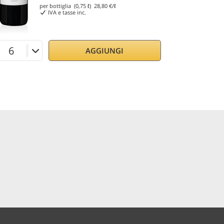
per bottiglia (0,75 ℓ)
28,80
€/ℓ
IVA e tasse inc.
AGGIUNGI