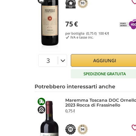
93
75
€
per bottiglia (0,75 ℓ)
100
€/ℓ
IVA e tasse inc.
AGGIUNGI
SPEDIZIONE GRATUITA
Potrebbero interessarti anche
Maremma Toscana DOC Ornell
2023 Rocca di Frassinello
0,75 ℓ
95
94