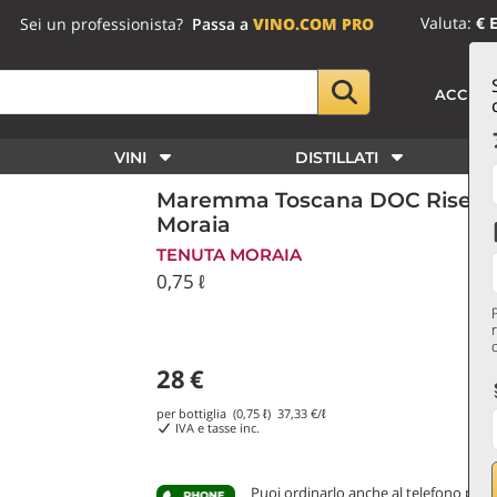
Valuta:
€ 
Sei un professionista?
Passa a
VINO.COM PRO
ACCED
VINI
DISTILLATI
Maremma Toscana DOC Riserva
Moraia
TENUTA MORAIA
0,75 ℓ
28
€
per bottiglia (0,75 ℓ)
37,33
€/ℓ
IVA e tasse inc.
Puoi ordinarlo anche al telefono
parl