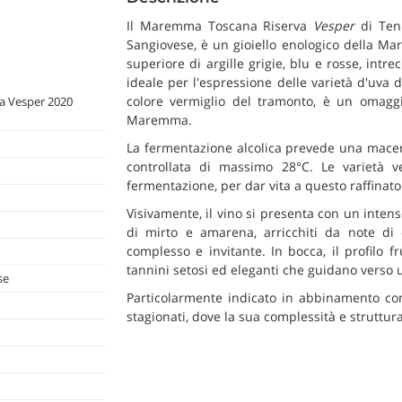
Il Maremma Toscana Riserva
Vesper
di Ten
Sangiovese, è un gioiello enologico della Ma
superiore di argille grigie, blu e rosse, intr
ideale per l'espressione delle varietà d'uva
colore vermiglio del tramonto, è un omaggio
 Vesper 2020
Maremma.
La fermentazione alcolica prevede una macer
controllata di massimo 28°C. Le varietà v
fermentazione, per dar vita a questo raffinato
Visivamente, il vino si presenta con un inten
di mirto e amarena, arricchiti da note di
complesso e invitante. In bocca, il profilo f
tannini setosi ed eleganti che guidano verso 
se
Particolarmente indicato in abbinamento con 
stagionati, dove la sua complessità e strutt