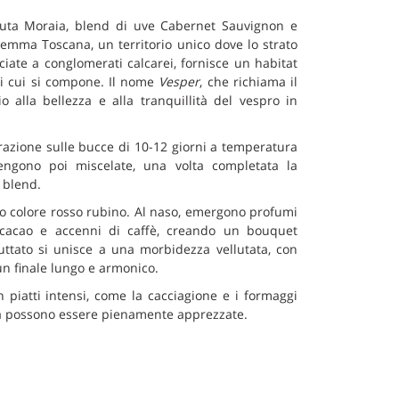
uta Moraia, blend di uve Cabernet Sauvignon e
remma Toscana, un territorio unico dove lo strato
ecciate a conglomerati calcarei, fornisce un habitat
 di cui si compone. Il nome
Vesper
, che richiama il
 alla bellezza e alla tranquillità del vespro in
azione sulle bucce di 10-12 giorni a temperatura
engono poi miscelate, una volta completata la
 blend.
so colore rosso rubino. Al naso, emergono profumi
 cacao e accenni di caffè, creando un bouquet
ruttato si unisce a una morbidezza vellutata, con
un finale lungo e armonico.
piatti intensi, come la cacciagione e i formaggi
ura possono essere pienamente apprezzate.