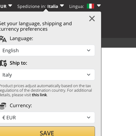
EUR
Spedizione in:
Italia
Lingua:
Set your language, shipping and
|
CARRELLO
(0)
I
REGISTRATI
currency preferences
Language:
TUTTI
ALTRO
 Vesper 2020 Tenuta
Ship to:
Product prices adjust automatically based on the tax
regulations of the destination country. For additional
details, please visit
this link
.
Currency:
SAVE
ando con