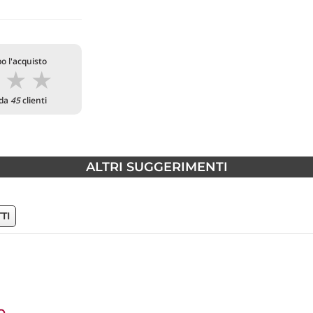
o l'acquisto
★
★
★
 da
45
clienti
ALTRI SUGGERIMENTI
TI