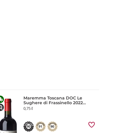
Maremma Toscana DOC Le
Sughere di Frassinello 2022
Rocca di Frassinello
0,75 ℓ
90
91
90