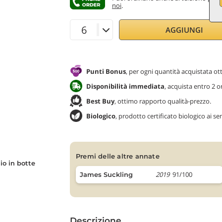
noi
.
AGGIUNGI
Punti Bonus
, per ogni quantità acquistata ott
Disponibilità immediata
, acquista entro 2 o
Best Buy
, ottimo rapporto qualità-prezzo.
Biologico
, prodotto certificato biologico ai s
premi delle altre annate
o in botte
2019
91/100
James Suckling
Descrizione