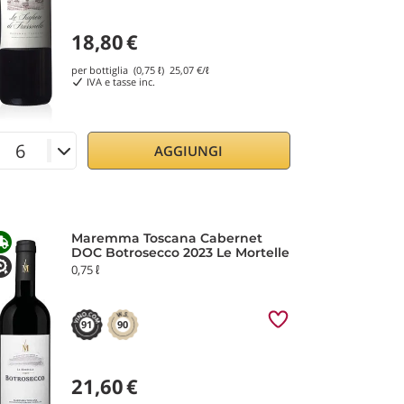
18,80
€
per bottiglia (0,75 ℓ)
25,07
€/ℓ
IVA e tasse inc.
AGGIUNGI
Maremma Toscana Cabernet
DOC Botrosecco 2023 Le Mortelle
0,75 ℓ
91
90
21,60
€