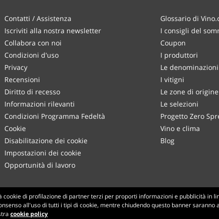
Contatti / Assistenza
Glossario di Vino
Iscriviti alla nostra newsletter
I consigli del som
Collabora con noi
Coupon
Condizioni d'uso
I produttori
Privacy
Le denominazioni 
Recensioni
I vitigni
Diritto di recesso
Le zone di origine
Informazioni rilevanti
Le selezioni
Condizioni Programma Fedeltà
Progetto Zero Spr
Cookie
Vino e clima
Disabilitazione dei cookie
Blog
Impostazioni dei cookie
Opportunità di lavoro
Made with
in Tuscany
cookie di profilazione di partner terzi per proporti informazioni e pubblicità in l
onsenso all'uso di tutti i tipi di cookie, mentre chiudendo questo banner saranno att
Pagina elaborata in 188 ms
stra
cookie policy
production-front-1
Copyright © 2026 VINO.COM 3ND S.r.l.