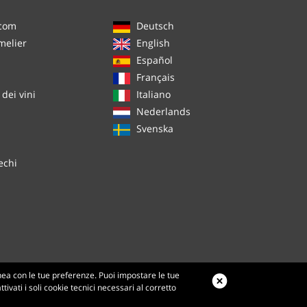
.com
Deutsch
melier
English
Español
Français
dei vini
Italiano
Nederlands
Svenska
echi
inea con le tue preferenze. Puoi impostare le tue
ivati i soli cookie tecnici necessari al corretto