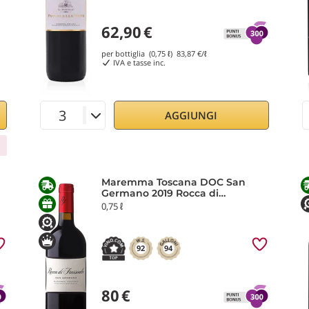
62,90
€
per bottiglia (0,75 ℓ)
83,87
€/ℓ
IVA e tasse inc.
AGGIUNGI
Maremma Toscana DOC San
Germano 2019 Rocca di
Frassinello
0,75 ℓ
92
94
80
€