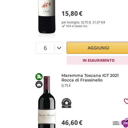
15,80
€
per bottiglia (0,75 ℓ)
21,07
€/ℓ
IVA e tasse inc.
AGGIUNGI
IN ESAURIMENTO
Maremma Toscana IGT 2021
Rocca di Frassinello
0,75 ℓ
46,60
€