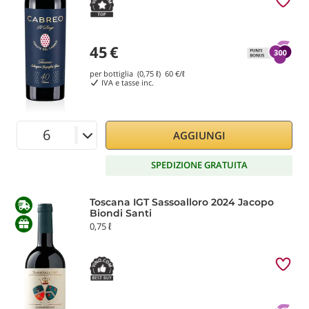
45
€
per bottiglia (0,75 ℓ)
60
€/ℓ
IVA e tasse inc.
AGGIUNGI
SPEDIZIONE GRATUITA
Toscana IGT Sassoalloro 2024 Jacopo
Biondi Santi
0,75 ℓ