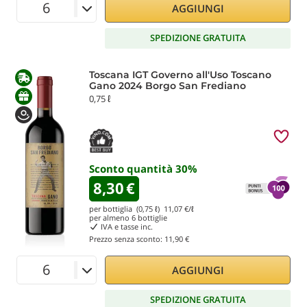
AGGIUNGI
SPEDIZIONE GRATUITA
Toscana IGT Governo all'Uso Toscano
Gano 2024 Borgo San Frediano
0,75 ℓ
Sconto quantità
30
%
8,30
€
per bottiglia (0,75 ℓ)
11,07
€/ℓ
per almeno
6
bottiglie
IVA e tasse inc.
Prezzo senza sconto:
11,90 €
AGGIUNGI
SPEDIZIONE GRATUITA