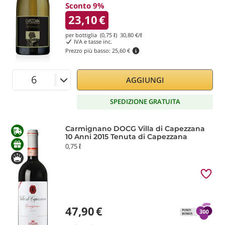
Sconto 9%
23,10
€
per bottiglia (0,75 ℓ)
30,80
€/ℓ
IVA e tasse inc.
Prezzo più basso:
25,60 €
AGGIUNGI
SPEDIZIONE GRATUITA
Carmignano DOCG Villa di Capezzana
10 Anni 2015 Tenuta di Capezzana
0,75 ℓ
47,90
€