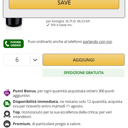
SAVE
49,90
€
per bottiglia (0,75 ℓ)
66,53
€/ℓ
IVA e tasse inc.
Puoi ordinarlo anche al telefono
parlando con noi
.
AGGIUNGI
SPEDIZIONE GRATUITA
Punti Bonus
, per ogni quantità acquistata ottieni 300 punti
aggiuntivi.
Disponibilità immediata
, ne restano solo 12 quantità, acquista
ora per riceverlo entro martedì 11 agosto.
Top
, riconosciuto per la sua eccellenza dalla critica, per veri
intenditori.
Premium
, di particolare pregio e valore.