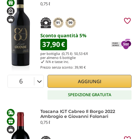
0,75 ℓ
91
99
Sconto quantità
5
%
37,90
€
per bottiglia (0,75 ℓ)
50,53
€/ℓ
per almeno
6
bottiglie
IVA e tasse inc.
Prezzo senza sconto:
39,90 €
AGGIUNGI
SPEDIZIONE GRATUITA
Toscana IGT Cabreo Il Borgo 2022
Ambrogio e Giovanni Folonari
0,75 ℓ