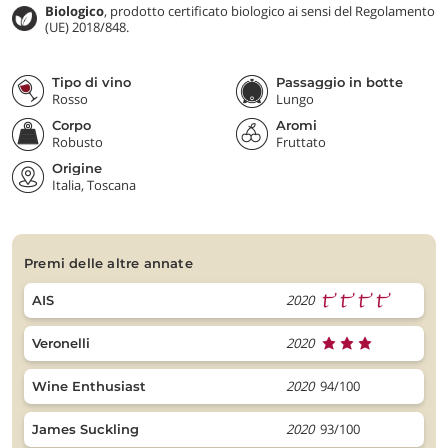
Biologico
, prodotto certificato biologico ai sensi del Regolamento
(UE) 2018/848.
Tipo di vino
Passaggio in botte
Rosso
Lungo
Corpo
Aromi
Robusto
Fruttato
Origine
Italia, Toscana
premi delle altre annate
2020
AIS
2020
Veronelli
2020
94/100
Wine Enthusiast
2020
93/100
James Suckling