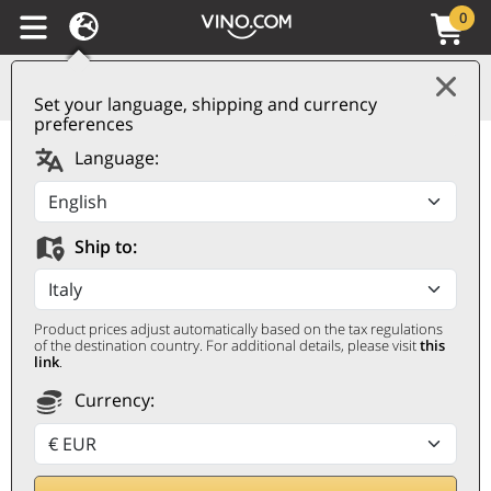
0
Set your language, shipping and currency
preferences
Toscana IGT Ghiaie
Language:
della Furba 2022
Tenuta di Capezzana
Ship to:
TENUTA DI CAPEZZANA
0,75 ℓ
Product prices adjust automatically based on the tax regulations
of the destination country. For additional details, please visit
this
link
.
Currency: