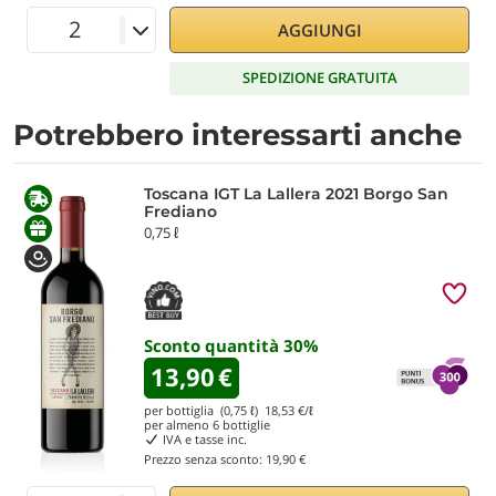
AGGIUNGI
SPEDIZIONE GRATUITA
Potrebbero interessarti anche
Toscana IGT La Lallera 2021 Borgo San
Frediano
0,75 ℓ
Sconto quantità
30
%
13,90
€
per bottiglia (0,75 ℓ)
18,53
€/ℓ
per almeno
6
bottiglie
IVA e tasse inc.
Prezzo senza sconto:
19,90 €