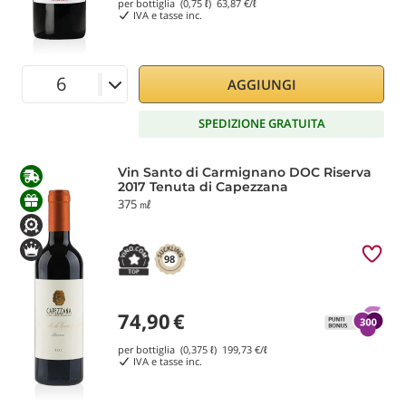
per bottiglia (0,75 ℓ)
63,87
€/ℓ
IVA e tasse inc.
AGGIUNGI
SPEDIZIONE GRATUITA
Vin Santo di Carmignano DOC Riserva
2017 Tenuta di Capezzana
375 ㎖
98
74,90
€
per bottiglia (0,375 ℓ)
199,73
€/ℓ
IVA e tasse inc.