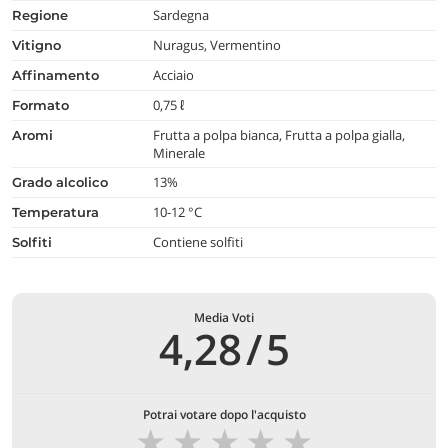
Sardegna
regione
Nuragus, Vermentino
vitigno
Acciaio
affinamento
0,75 ℓ
formato
Frutta a polpa bianca, Frutta a polpa gialla,
aromi
Minerale
13%
grado alcolico
10-12 °C
temperatura
Contiene solfiti
Solfiti
Media Voti
4,28
/
5
Potrai votare dopo l'acquisto
★
★
★
★
★