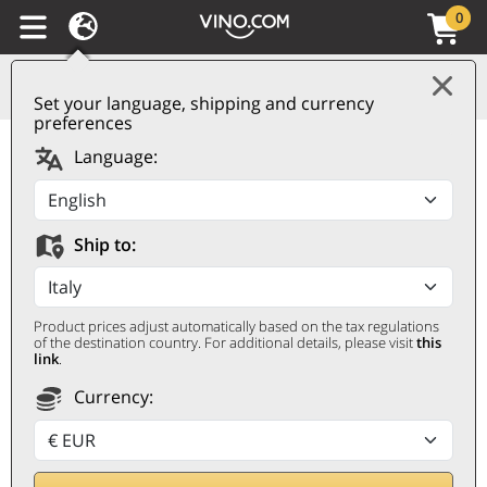
0
Set your language, shipping and currency
preferences
Vermentino di
Language:
Sardegna DOC Ondas
2025 Cantina di Santadi
Ship to:
CANTINA DI SANTADI
0,75 ℓ
Product prices adjust automatically based on the tax regulations
of the destination country. For additional details, please visit
this
link
.
Currency: