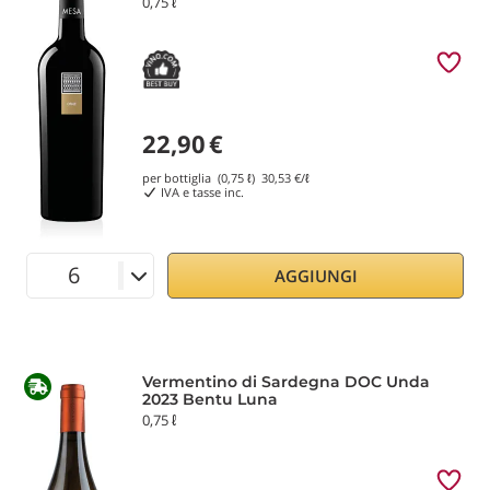
0,75 ℓ
22,90
€
per bottiglia (0,75 ℓ)
30,53
€/ℓ
IVA e tasse inc.
AGGIUNGI
Vermentino di Sardegna DOC Unda
2023 Bentu Luna
0,75 ℓ