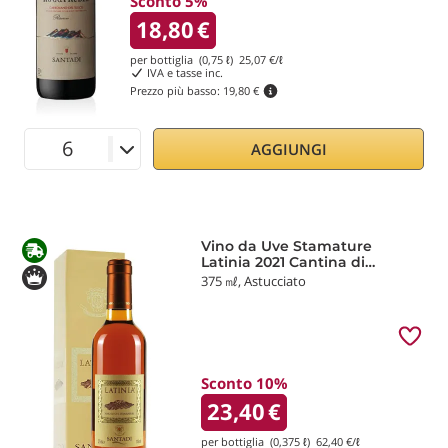
Sconto 5%
18,80
€
per bottiglia (0,75 ℓ)
25,07
€/ℓ
IVA e tasse inc.
Prezzo più basso:
19,80 €
AGGIUNGI
Vino da Uve Stamature
Latinia 2021 Cantina di
Santadi
375 ㎖, Astucciato
Sconto 10%
23,40
€
per bottiglia (0,375 ℓ)
62,40
€/ℓ