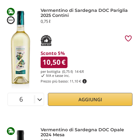
Vermentino di Sardegna DOC Pariglia
2025 Contini
0,75 ℓ
Sconto 5%
10,50
€
per bottiglia (0,75 ℓ)
14
€/ℓ
IVA e tasse inc.
Prezzo più basso:
11,10 €
AGGIUNGI
Vermentino di Sardegna DOC Opale
2024 Mesa