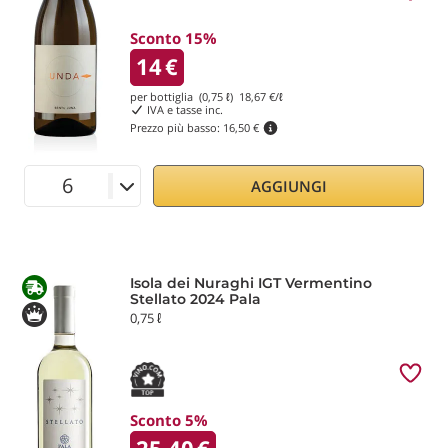
Sconto 15%
14
€
per bottiglia (0,75 ℓ)
18,67
€/ℓ
IVA e tasse inc.
Prezzo più basso:
16,50 €
AGGIUNGI
Isola dei Nuraghi IGT Vermentino
Stellato 2024 Pala
0,75 ℓ
Sconto 5%
25,40
€