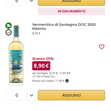
AGGIUNGI
IN ESAURIMENTO
Vermentino di Sardegna DOC 2025
Maèntu
0,75 ℓ
Sconto 25%
8,90
€
per bottiglia (0,75 ℓ)
11,87
€/ℓ
IVA e tasse inc.
Prezzo più basso:
11,90 €
AGGIUNGI