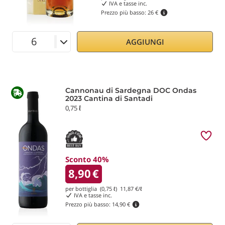
IVA e tasse inc.
Prezzo più basso:
26 €
AGGIUNGI
Cannonau di Sardegna DOC Ondas
2023 Cantina di Santadi
0,75 ℓ
Sconto 40%
8,90
€
per bottiglia (0,75 ℓ)
11,87
€/ℓ
IVA e tasse inc.
Prezzo più basso:
14,90 €