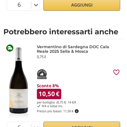
AGGIUNGI
Potrebbero interessarti anche
Vermentino di Sardegna DOC Cala
Reale 2025 Sella & Mosca
0,75 ℓ
Sconto 8%
10,50
€
per bottiglia (0,75 ℓ)
14
€/ℓ
IVA e tasse inc.
Prezzo più basso:
11,50 €