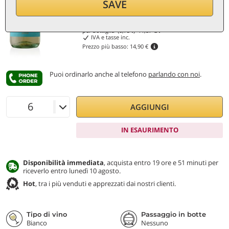
Sconto 40%
SAVE
8,90
€
per bottiglia (0,75 ℓ)
11,87
€/ℓ
IVA e tasse inc.
Prezzo più basso:
14,90 €
Puoi ordinarlo anche al telefono
parlando con noi
.
AGGIUNGI
IN ESAURIMENTO
Disponibilità immediata
, acquista entro 19 ore e 51 minuti per
riceverlo entro lunedì 10 agosto.
Hot
, tra i più venduti e apprezzati dai nostri clienti.
Tipo di vino
Passaggio in botte
Bianco
Nessuno