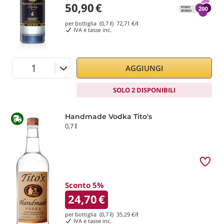
50,90
€
per bottiglia (0,7 ℓ)
72,71
€/ℓ
IVA e tasse inc.
AGGIUNGI
SOLO 2 DISPONIBILI
Handmade Vodka Tito's
0,7 ℓ
Sconto 5%
24,70
€
per bottiglia (0,7 ℓ)
35,29
€/ℓ
IVA e tasse inc.