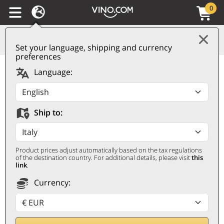
0
Set your language, shipping and currency
preferences
Vodka Original Russian
Language:
Standard
RUSSIAN STANDARD
Ship to:
0,7 ℓ
Product prices adjust automatically based on the tax regulations
of the destination country. For additional details, please visit
this
link
.
Currency: