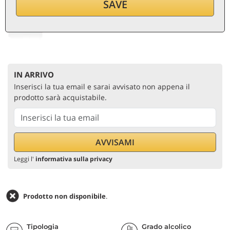
13,40
€
SAVE
per bottiglia (0,7 ℓ)
19,14
€/ℓ
IVA e tasse inc.
IN ARRIVO
Inserisci la tua email e sarai avvisato non appena il
prodotto sarà acquistabile.
Leggi l'
informativa sulla privacy
Prodotto non disponibile
.
Tipologia
Grado alcolico