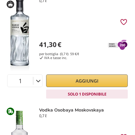
0,7 ℓ
41,30
€
per bottiglia (0,7 ℓ)
59
€/ℓ
IVA e tasse inc.
AGGIUNGI
SOLO 1 DISPONIBILE
Vodka Osobaya Moskovskaya
0,7 ℓ