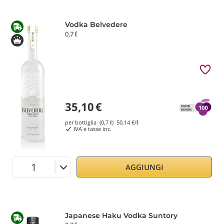
Vodka Belvedere
0,7 ℓ
35,10
€
per bottiglia (0,7 ℓ)
50,14
€/ℓ
IVA e tasse inc.
AGGIUNGI
Japanese Haku Vodka Suntory