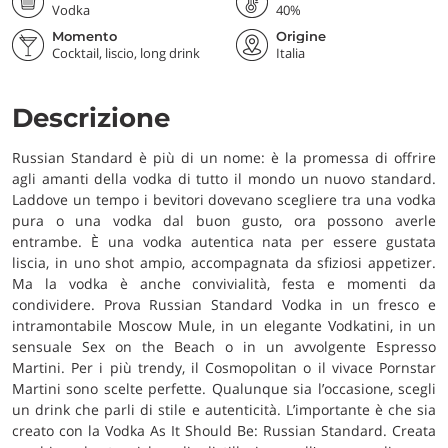
Vodka
40%
Momento
Origine
degustazione
Cocktail, liscio, long drink
Italia
Descrizione
Russian Standard è più di un nome: è la promessa di offrire
agli amanti della vodka di tutto il mondo un nuovo standard.
Laddove un tempo i bevitori dovevano scegliere tra una vodka
pura o una vodka dal buon gusto, ora possono averle
entrambe. È una vodka autentica nata per essere gustata
liscia, in uno shot ampio, accompagnata da sfiziosi appetizer.
Ma la vodka è anche convivialità, festa e momenti da
condividere. Prova Russian Standard Vodka in un fresco e
intramontabile Moscow Mule, in un elegante Vodkatini, in un
sensuale Sex on the Beach o in un avvolgente Espresso
Martini. Per i più trendy, il Cosmopolitan o il vivace Pornstar
Martini sono scelte perfette. Qualunque sia l’occasione, scegli
un drink che parli di stile e autenticità. L’importante è che sia
creato con la Vodka As It Should Be: Russian Standard. Creata