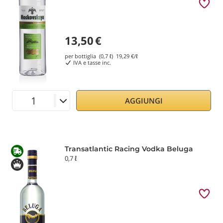
13,50
€
per bottiglia (0,7 ℓ)
19,29
€/ℓ
IVA e tasse inc.
AGGIUNGI
Transatlantic Racing Vodka Beluga
0,7 ℓ