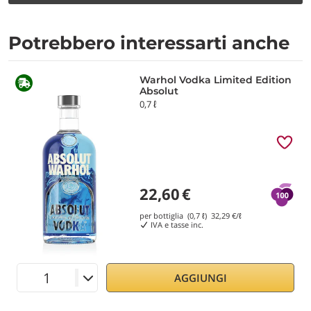
Potrebbero interessarti anche
Warhol Vodka Limited Edition
Absolut
0,7 ℓ
22,60
€
per bottiglia (0,7 ℓ)
32,29
€/ℓ
IVA e tasse inc.
AGGIUNGI