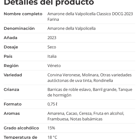
Detalles del producto
Amarone della Valpolicella Classico DOCG 2023
nombre completo
Farina
Amarone della Valpolicella
denominación
2023
añada
Seco
dosaje
Italia
país
Véneto
región
Corvina Veronese, Molinara, Otras variedades
variedad
autóctonas de uva tinta, Rondinella
Barricas de roble eslavo, Barril grande, Tanque
crianza
de hormigón
0,75 ℓ
formato
Amarena, Cacao, Cereza, Fruta en alcohol,
aromas
Frambuesa, Notas balsámicas
15%
grado alcohólico
18 °C
temperatura de