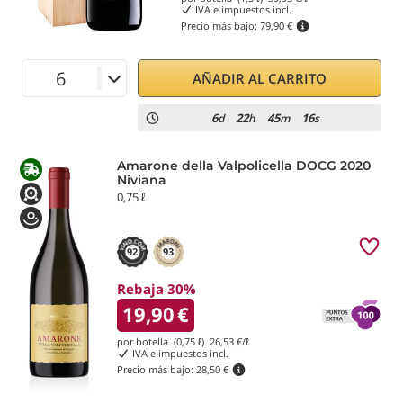
IVA e impuestos incl.
Precio más bajo:
79,90 €
AÑADIR AL CARRITO
6
22
45
15
d
h
m
s
Amarone della Valpolicella DOCG 2020
Niviana
0,75 ℓ
92
93
Rebaja 30%
19,90
€
por botella (0,75 ℓ)
26,53
€/ℓ
IVA e impuestos incl.
Precio más bajo:
28,50 €