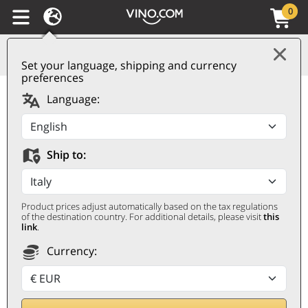
0
Set your language, shipping and currency
preferences
Amarone della
Language:
Valpolicella Classico
DOCG 2023 Farina
Ship to:
FARINA
0,75 ℓ
Product prices adjust automatically based on the tax regulations
of the destination country. For additional details, please visit
this
link
.
Currency: