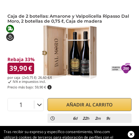
Caja de 2 botellas: Amarone y Valpolicella Ripasso Dal
Moro, 2 botellas de 0,75 ℓ, Caja de madera
Rebaja 33%
39,90
€
por caja (2x0,75 ℓ)
26,60
€/ℓ
IVA e impuestos incl.
Precio más bajo:
59,90 €
AÑADIR AL CARRITO
6
22
2
8
d
h
m
s
Tras recibir su expreso y específico consentimiento, Vino.com
utilizará cookies de terceros para elaboración de perfiles con el