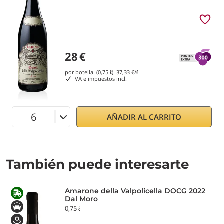
28
€
por botella (0,75 ℓ)
37,33
€/ℓ
IVA e impuestos incl.
AÑADIR AL CARRITO
También puede interesarte
Amarone della Valpolicella DOCG 2022
Dal Moro
0,75 ℓ