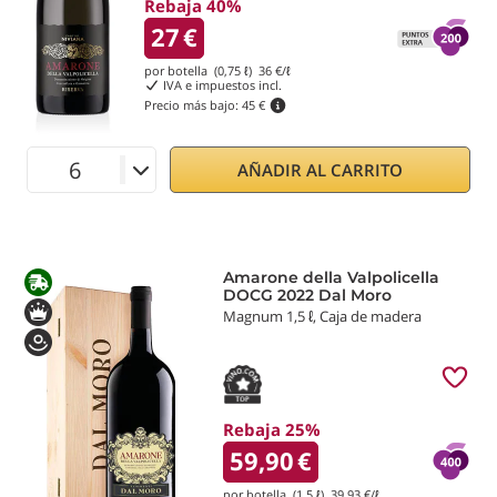
Rebaja 40%
27
€
por botella (0,75 ℓ)
36
€/ℓ
IVA e impuestos incl.
Precio más bajo:
45 €
AÑADIR AL CARRITO
Amarone della Valpolicella
DOCG 2022 Dal Moro
Magnum 1,5 ℓ, Caja de madera
Rebaja 25%
59,90
€
por botella (1,5 ℓ)
39,93
€/ℓ