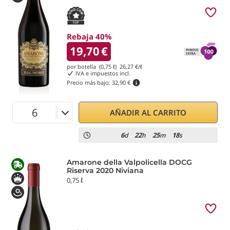
Rebaja 40%
19,70
€
por botella (0,75 ℓ)
26,27
€/ℓ
IVA e impuestos incl.
Precio más bajo:
32,90 €
AÑADIR AL CARRITO
6
22
25
17
d
h
m
s
Amarone della Valpolicella DOCG
Riserva 2020 Niviana
0,75 ℓ