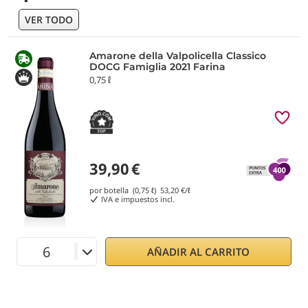
VER TODO
Amarone della Valpolicella Classico
DOCG Famiglia 2021 Farina
0,75 ℓ
39,90
€
por botella (0,75 ℓ)
53,20
€/ℓ
IVA e impuestos incl.
AÑADIR AL CARRITO