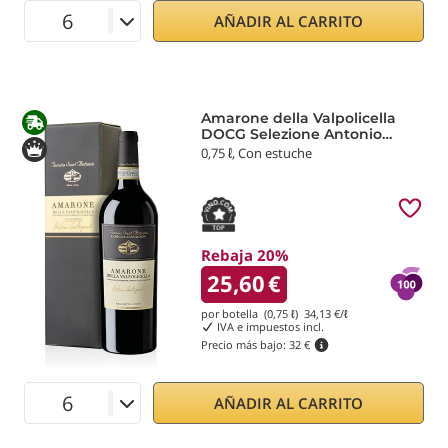
AÑADIR AL CARRITO
Amarone della Valpolicella
DOCG Selezione Antonio
Castagnedi 2021 Tenuta
0,75 ℓ, Con estuche
Sant'Antonio
Rebaja 20%
25,60
€
por botella (0,75 ℓ)
34,13
€/ℓ
IVA e impuestos incl.
Precio más bajo:
32 €
AÑADIR AL CARRITO