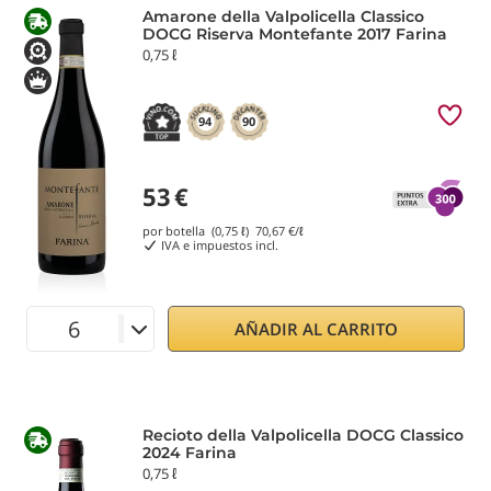
Amarone della Valpolicella Classico
DOCG Riserva Montefante 2017 Farina
0,75 ℓ
94
90
53
€
por botella (0,75 ℓ)
70,67
€/ℓ
IVA e impuestos incl.
AÑADIR AL CARRITO
Recioto della Valpolicella DOCG Classico
2024 Farina
0,75 ℓ