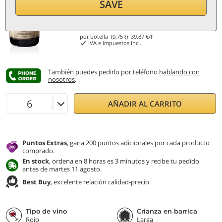
SAVE
29,90
€
por botella (0,75 ℓ)
39,87
€/ℓ
IVA e impuestos incl.
También puedes pedirlo por teléfono
hablando con
nosotros
.
AÑADIR AL CARRITO
Puntos Extras
, gana 200 puntos adicionales por cada producto
comprado.
En stock
, ordena en 8 horas es 3 minutos y recibe tu pedido
antes de martes 11 agosto.
Best Buy
, excelente relación calidad-precio.
Tipo de vino
Crianza en barrica
Rojo
Larga