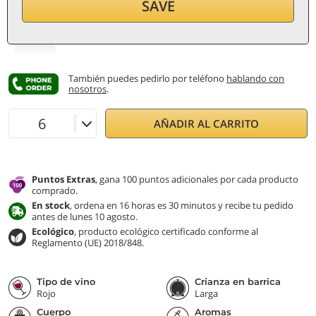
23,40
€
SAVE
por botella (0,75 ℓ)
31,20
€/ℓ
IVA e impuestos incl.
También puedes pedirlo por teléfono
hablando con
nosotros
.
AÑADIR AL CARRITO
Puntos Extras
, gana 100 puntos adicionales por cada producto
comprado.
En stock
, ordena en 16 horas es 30 minutos y recibe tu pedido
antes de lunes 10 agosto.
Ecológico
, producto ecológico certificado conforme al
Reglamento (UE) 2018/848.
Tipo de vino
Crianza en barrica
Rojo
Larga
Cuerpo
Aromas