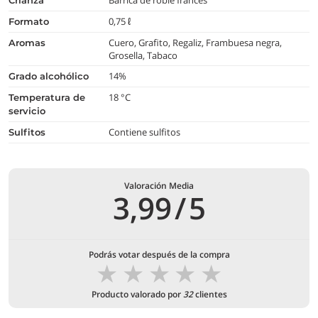
Barrica de roble francés
crianza
0,75 ℓ
formato
Cuero, Grafito, Regaliz, Frambuesa negra,
aromas
Grosella, Tabaco
14%
grado alcohólico
18 °C
temperatura de
servicio
Contiene sulfitos
Sulfitos
Valoración Media
3,99
/
5
Podrás votar después de la compra
★
★
★
★
★
Producto valorado por
32
clientes