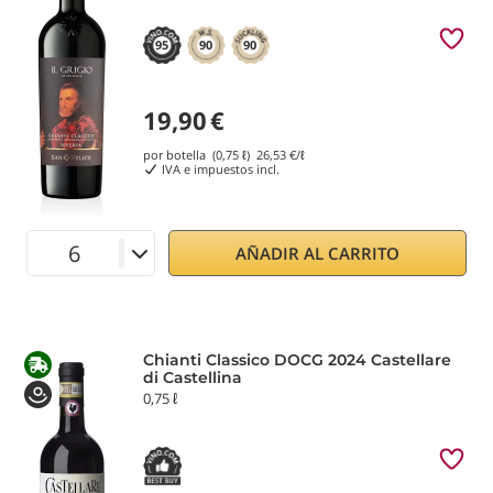
95
90
90
19,90
€
por botella (0,75 ℓ)
26,53
€/ℓ
IVA e impuestos incl.
AÑADIR AL CARRITO
Chianti Classico DOCG 2024 Castellare
di Castellina
0,75 ℓ