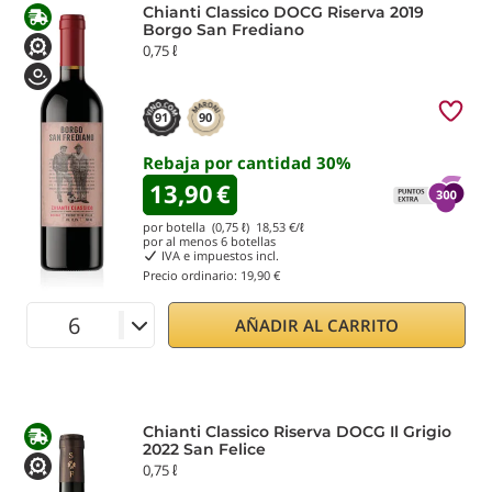
Chianti Classico DOCG Riserva 2019
Borgo San Frediano
0,75 ℓ
91
90
Rebaja por cantidad
30
%
13,90
€
por botella (0,75 ℓ)
18,53
€/ℓ
por al menos
6
botellas
IVA e impuestos incl.
Precio ordinario:
19,90 €
AÑADIR AL CARRITO
Chianti Classico Riserva DOCG Il Grigio
2022 San Felice
0,75 ℓ