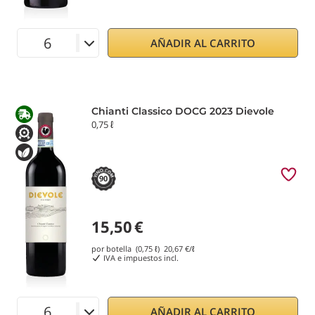
AÑADIR AL CARRITO
Chianti Classico DOCG 2023 Dievole
0,75 ℓ
90
15,50
€
por botella (0,75 ℓ)
20,67
€/ℓ
IVA e impuestos incl.
AÑADIR AL CARRITO