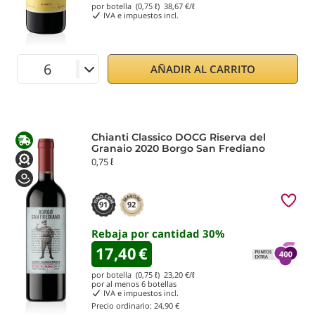
por botella (0,75 ℓ)
38,67
€/ℓ
IVA e impuestos incl.
AÑADIR AL CARRITO
Chianti Classico DOCG Riserva del
Granaio 2020 Borgo San Frediano
0,75 ℓ
91
92
Rebaja por cantidad
30
%
17,40
€
por botella (0,75 ℓ)
23,20
€/ℓ
por al menos
6
botellas
IVA e impuestos incl.
Precio ordinario:
24,90 €