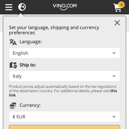
0
Set your language, shipping and currency
preferences
Chianti Classico DOCG
Language:
Catignano 2021 Dievole
DIEVOLE
Ship to:
0,75 ℓ
Product prices adjust automatically based on the tax regulations
of the destination country. For additional details, please visit
this
link
.
Currency: