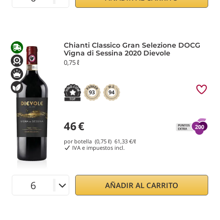
Chianti Classico Gran Selezione DOCG
Vigna di Sessina 2020 Dievole
0,75 ℓ
93
94
46
€
por botella (0,75 ℓ)
61,33
€/ℓ
IVA e impuestos incl.
AÑADIR AL CARRITO