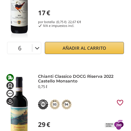
17
€
por botella (0,75 ℓ)
22,67
€/ℓ
IVA e impuestos incl.
AÑADIR AL CARRITO
Chianti Classico DOCG Riserva 2022
Castello Monsanto
0,75 ℓ
98
93
94
29
€