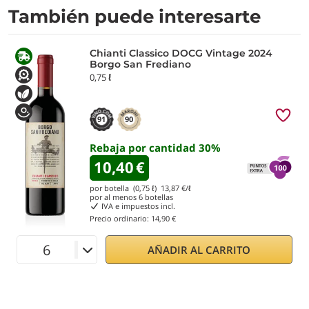
También puede interesarte
Chianti Classico DOCG Vintage 2024
Borgo San Frediano
0,75 ℓ
91
90
Rebaja por cantidad
30
%
10,40
€
por botella (0,75 ℓ)
13,87
€/ℓ
por al menos
6
botellas
IVA e impuestos incl.
Precio ordinario:
14,90 €
AÑADIR AL CARRITO