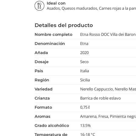
Ideal con
Asados, Quesos madurados, Carnes rojas a la parri
Detalles del producto
Etna Rosso DOC Villa dei Baron
nombre completo
Etna
denominación
2020
añada
Seco
dosaje
Italia
país
Sicilia
región
Nerello Cappuccio, Nerello Ma
variedad
Barrica de roble eslavo
crianza
0,75 ℓ
formato
Amarena, Fresa, Pimienta negr
aromas
13.5%
grado alcohólico
16-18 °C
temperatura de