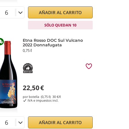
AÑADIR AL CARRITO
SÓLO QUEDAN 10
Etna Rosso DOC Sul Vulcano
2022 Donnafugata
0,75 ℓ
22,50
€
por botella (0,75 ℓ)
30
€/ℓ
IVA e impuestos incl.
AÑADIR AL CARRITO