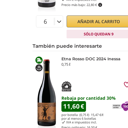
Precio más bajo:
22,80 €
AÑADIR AL CARRITO
SÓLO QUEDAN 9
También puede interesarte
Etna Rosso DOC 2024 Inessa
0,75 ℓ
Rebaja por cantidad
30
%
11,60
€
por botella (0,75 ℓ)
15,47
€/ℓ
por al menos
6
botellas
IVA e impuestos incl.
Precio ordinario:
16,50 €