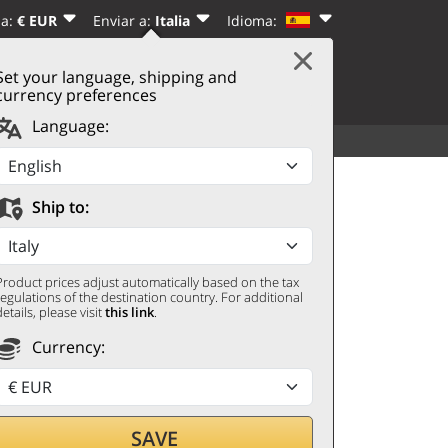
sa:
€ EUR
Enviar a:
Italia
Idioma:
|
REGÍSTRATE
Set your language, shipping and
CARRITO
(0)
currency preferences
Language:
VER TODO
OTROS
i 2020 Carranco
Ship to:
Product prices adjust automatically based on the tax
regulations of the destination country. For additional
details, please visit
this link
.
Currency:
SAVE