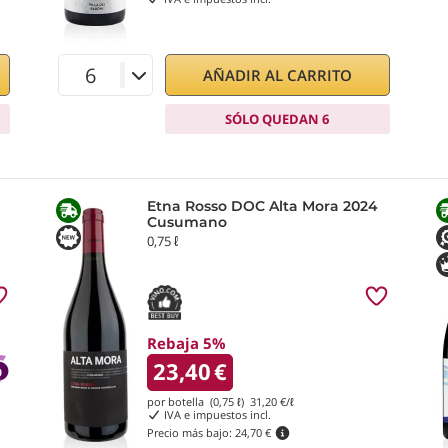
AÑADIR AL CARRITO
SÓLO QUEDAN 6
Etna Rosso DOC Alta Mora 2024
Cusumano
0,75 ℓ
Rebaja 5%
23,40
€
por botella (0,75 ℓ)
31,20
€/ℓ
IVA e impuestos incl.
Precio más bajo:
24,70 €