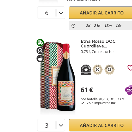
AÑADIR AL CARRITO
2
21
13
14
d
h
m
s
Etna Rosso DOC
Cuordilava
Dolce&Gabbana 2020
0,75 ℓ, Con estuche
Donnafugata
90
92
61
€
por botella (0,75 ℓ)
81,33
€/ℓ
IVA e impuestos incl.
AÑADIR AL CARRITO