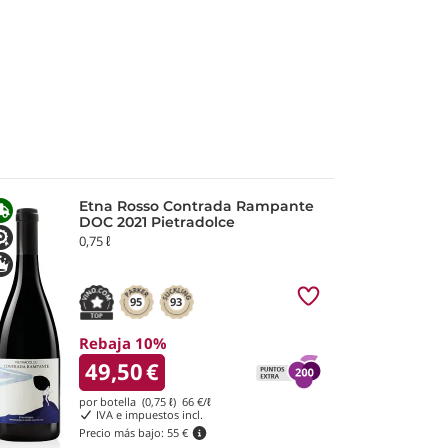
Etna Rosso Contrada Rampante
DOC 2021 Pietradolce
0,75 ℓ
95
93
Rebaja 10%
49,50
€
por botella (0,75 ℓ)
66
€/ℓ
IVA e impuestos incl.
Precio más bajo:
55 €