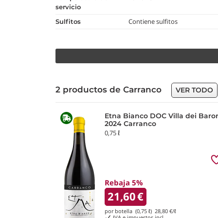
servicio
Contiene sulfitos
Sulfitos
2 productos de Carranco
VER TODO
Etna Bianco DOC Villa dei Baro
2024 Carranco
0,75 ℓ
Rebaja 5%
21,60
€
por botella (0,75 ℓ)
28,80
€/ℓ
IVA e impuestos incl.