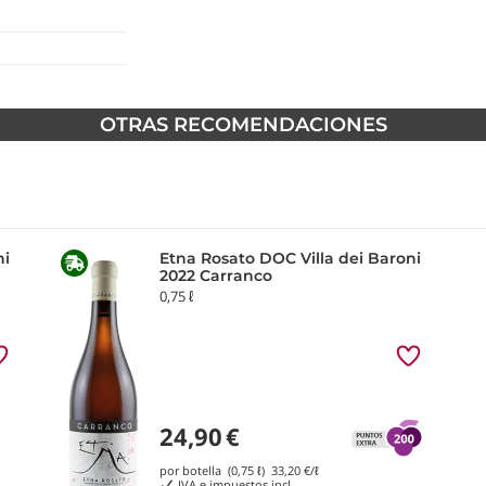
OTRAS RECOMENDACIONES
ni
Etna Rosato DOC Villa dei Baroni
2022 Carranco
0,75 ℓ
24,90
€
por botella (0,75 ℓ)
33,20
€/ℓ
IVA e impuestos incl.