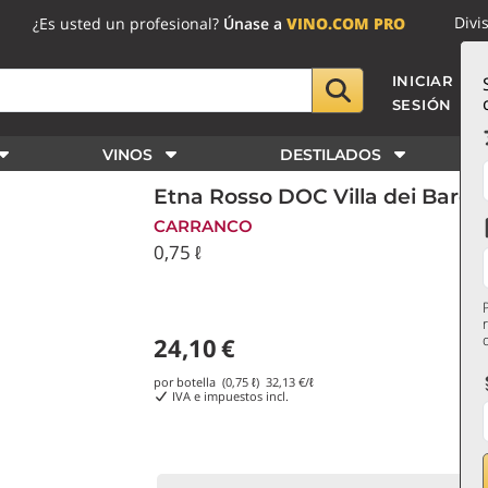
Divi
¿Es usted un profesional?
Únase a
VINO.COM PRO
INICIAR
SESIÓN
VINOS
DESTILADOS
Etna Rosso DOC Villa dei Baron
CARRANCO
0,75 ℓ
24,10
€
por botella (0,75 ℓ)
32,13
€/ℓ
IVA e impuestos incl.