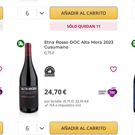
AÑADIR AL CARRITO
SÓLO QUEDAN 11
Etna Rosso DOC Alta Mora 2023
Cusumano
0,75 ℓ
24,70
€
por botella (0,75 ℓ)
32,93
€/ℓ
IVA e impuestos incl.
AÑADIR AL CARRITO