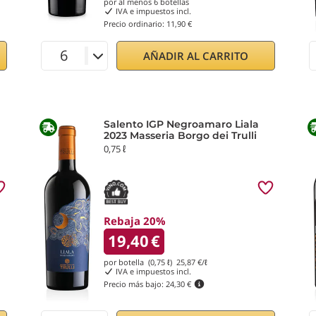
por al menos
6
botellas
IVA e impuestos incl.
Precio ordinario:
11,90 €
AÑADIR AL CARRITO
Salento IGP Negroamaro Liala
2023 Masseria Borgo dei Trulli
0,75 ℓ
Rebaja 20%
19,40
€
por botella (0,75 ℓ)
25,87
€/ℓ
IVA e impuestos incl.
Precio más bajo:
24,30 €