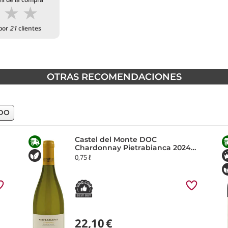
★
★
★
 por
21
clientes
OTRAS RECOMENDACIONES
DO
Castel del Monte DOC
Chardonnay Pietrabianca 2024
Tormaresca
0,75 ℓ
22,10
€