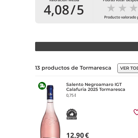
★
★
4,08
/
5
Producto valorado
13 productos de Tormaresca
VER TO
Salento Negroamaro IGT
Calafuria 2025 Tormaresca
0,75 ℓ
12,90
€