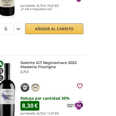
por botella (0,75 ℓ)
74,67
€/ℓ
IVA e impuestos incl.
AÑADIR AL CARRITO
Salento IGT Negroamaro 2022
Masseria Ficarigna
0,75 ℓ
93
94
Rebaja por cantidad
30
%
8,30
€
por botella (0,75 ℓ)
11,07
€/ℓ