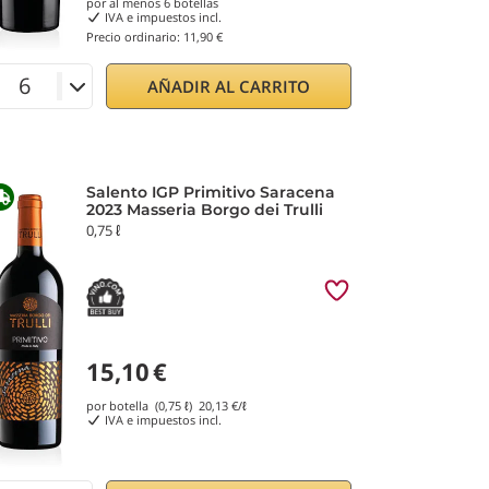
por al menos
6
botellas
IVA e impuestos incl.
Precio ordinario:
11,90 €
AÑADIR AL CARRITO
Salento IGP Primitivo Saracena
2023 Masseria Borgo dei Trulli
0,75 ℓ
15,10
€
por botella (0,75 ℓ)
20,13
€/ℓ
IVA e impuestos incl.