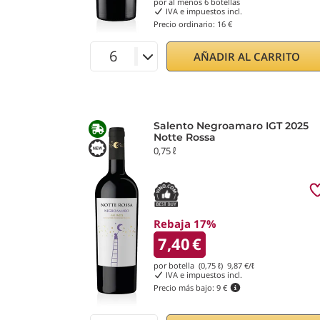
por al menos
6
botellas
IVA e impuestos incl.
Precio ordinario:
16 €
AÑADIR AL CARRITO
Salento Negroamaro IGT 2025
Notte Rossa
0,75 ℓ
Rebaja 17%
7,40
€
por botella (0,75 ℓ)
9,87
€/ℓ
IVA e impuestos incl.
Precio más bajo:
9 €