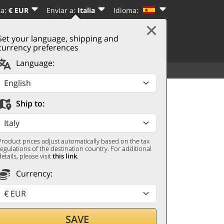
sa:
€ EUR
Enviar a:
Italia
Idioma:
|
REGÍSTRATE
Set your language, shipping and
CARRITO
(0)
currency preferences
Language:
VER TODO
OTROS
ria Maime 2023
Ship to:
Product prices adjust automatically based on the tax
regulations of the destination country. For additional
details, please visit
this link
.
Currency:
SAVE