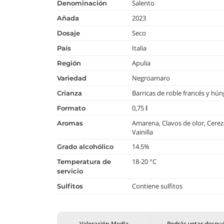
Salento
denominación
2023
añada
Seco
dosaje
Italia
país
Apulia
región
Negroamaro
variedad
Barricas de roble francés y hú
crianza
0,75 ℓ
formato
Amarena, Clavos de olor, Cereza
aromas
Vainilla
14.5%
grado alcohólico
18-20 °C
temperatura de
servicio
Contiene sulfitos
Sulfitos
Valoración Media
Podrás votar despu