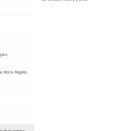
ngaro
, Mora, Regaliz,
és de la compra