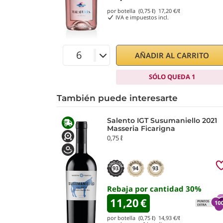
por botella (0,75 ℓ)
17,20
€/ℓ
IVA e impuestos incl.
AÑADIR AL CARRITO
SÓLO QUEDA 1
También puede interesarte
Salento IGT Susumaniello 2021
Masseria Ficarigna
0,75 ℓ
93
94
93
Rebaja por cantidad
30
%
11,20
€
por botella (0,75 ℓ)
14,93
€/ℓ