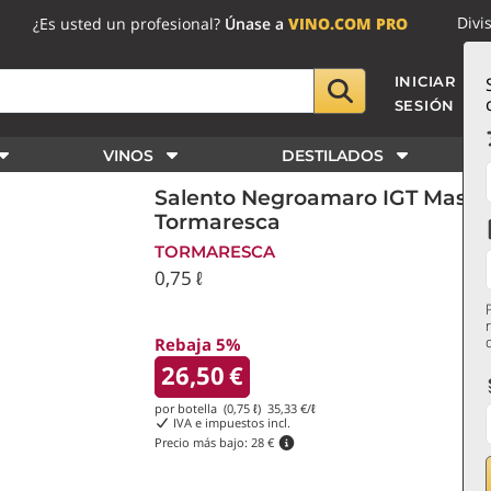
Divi
¿Es usted un profesional?
Únase a
VINO.COM PRO
INICIAR
SESIÓN
VINOS
DESTILADOS
Salento Negroamaro IGT Masse
Tormaresca
TORMARESCA
0,75 ℓ
Rebaja 5%
26,50
€
por botella (0,75 ℓ)
35,33
€/ℓ
IVA e impuestos incl.
Precio más bajo:
28 €