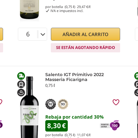
por botella (0,75 ℓ)
29,47
€/ℓ
IVA e impuestos incl.
AÑADIR AL CARRITO
SE ESTÁN AGOTANDO RÁPIDO
Salento IGT Primitivo 2022
Masseria Ficarigna
0,75 ℓ
92
93
Rebaja por cantidad
30
%
8,30
€
por botella (0,75 ℓ)
11,07
€/ℓ