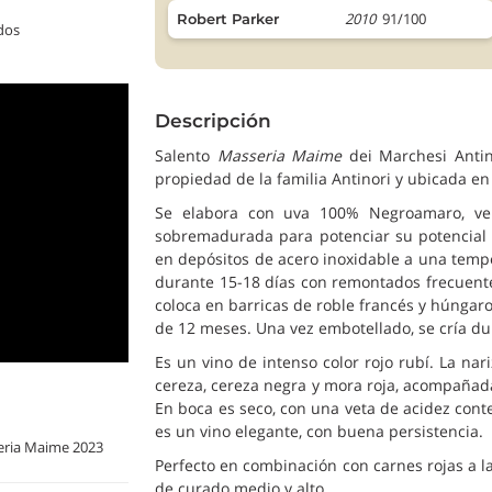
2010
91/100
Robert Parker
dos
Descripción
Salento
Masseria Maime
dei Marchesi Antin
propiedad de la familia Antinori y ubicada en
Se elabora con uva 100% Negroamaro, ven
sobremadurada para potenciar su potencial 
en depósitos de acero inoxidable a una tempe
durante 15-18 días con remontados frecuentes
coloca en barricas de roble francés y húngaro
de 12 meses. Una vez embotellado, se cría du
Es un vino de intenso color rojo rubí. La nar
cereza, cereza negra y mora roja, acompañadas
En boca es seco, con una veta de acidez conte
es un vino elegante, con buena persistencia.
eria Maime 2023
Perfecto en combinación con carnes rojas a l
de curado medio y alto.