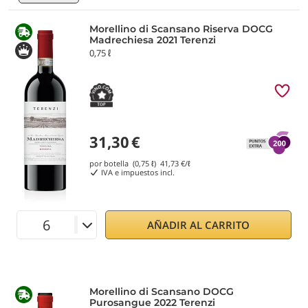
Morellino di Scansano Riserva DOCG
Madrechiesa 2021 Terenzi
0,75 ℓ
31,30
€
por botella (0,75 ℓ)
41,73
€/ℓ
IVA e impuestos incl.
AÑADIR AL CARRITO
Morellino di Scansano DOCG
Purosangue 2022 Terenzi