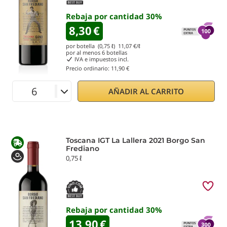
Rebaja por cantidad
30
%
8,30
€
por botella (0,75 ℓ)
11,07
€/ℓ
por al menos
6
botellas
IVA e impuestos incl.
Precio ordinario:
11,90 €
AÑADIR AL CARRITO
Toscana IGT La Lallera 2021 Borgo San
Frediano
0,75 ℓ
Rebaja por cantidad
30
%
13,90
€