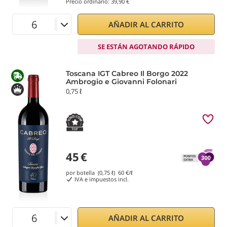
Precio ordinario:
39,90 €
AÑADIR AL CARRITO
SE ESTÁN AGOTANDO RÁPIDO
Toscana IGT Cabreo Il Borgo 2022
Ambrogio e Giovanni Folonari
0,75 ℓ
45
€
por botella (0,75 ℓ)
60
€/ℓ
IVA e impuestos incl.
AÑADIR AL CARRITO