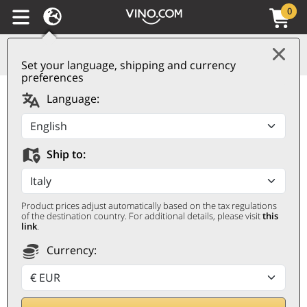
0
Set your language, shipping and currency
preferences
Toscana IGT Rosso
Language:
Francesca Romana
2020 Terenzi
Ship to:
TERENZI
0,75 ℓ
Product prices adjust automatically based on the tax regulations
of the destination country. For additional details, please visit
this
link
.
Currency: