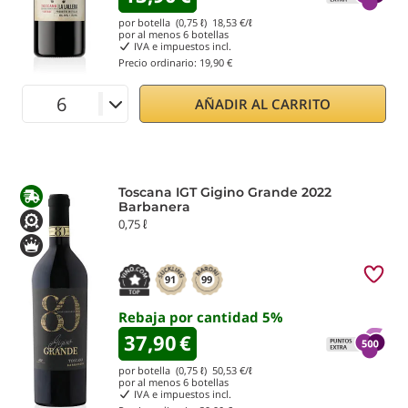
por botella (0,75 ℓ)
18,53
€/ℓ
por al menos
6
botellas
IVA e impuestos incl.
Precio ordinario:
19,90 €
AÑADIR AL CARRITO
Toscana IGT Gigino Grande 2022
Barbanera
0,75 ℓ
91
99
Rebaja por cantidad
5
%
37,90
€
por botella (0,75 ℓ)
50,53
€/ℓ
por al menos
6
botellas
IVA e impuestos incl.