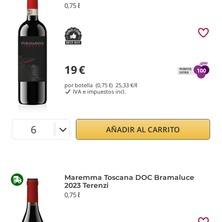
0,75 ℓ
19
€
por botella (0,75 ℓ)
25,33
€/ℓ
IVA e impuestos incl.
AÑADIR AL CARRITO
Maremma Toscana DOC Bramaluce
2023 Terenzi
0,75 ℓ