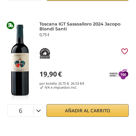
Toscana IGT Sassoalloro 2024 Jacopo
Biondi Santi
0,75 ℓ
19,90
€
por botella (0,75 ℓ)
26,53
€/ℓ
IVA e impuestos incl.
AÑADIR AL CARRITO