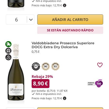
IVA e impuestos incl.
Precio más bajo:
12,70 €
AÑADIR AL CARRITO
SE ESTÁN AGOTANDO RÁPIDO
Valdobbiadene Prosecco Superiore
DOCG Extra Dry Dolceriva
0,75 ℓ
91
90
93
Rebaja 29%
8,90
€
por botella (0,75 ℓ)
11,87
€/ℓ
IVA e impuestos incl.
Precio más bajo:
12,70 €