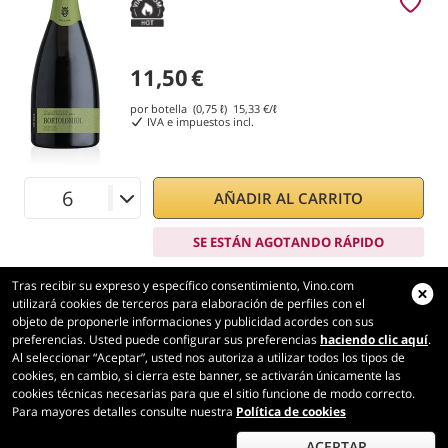
11,50
€
por botella (0,75 ℓ)
15,33
€/ℓ
IVA e impuestos incl.
AÑADIR AL CARRITO
SE ESTÁN AGOTANDO RÁPIDO
Tras recibir su expreso y específico consentimiento, Vino.com
utilizará cookies de terceros para elaboración de perfiles con el
objeto de proponerle informaciones y publicidad acordes con sus
preferencias. Usted puede configurar sus preferencias
haciendo clic aquí
.
Vino.com
Al seleccionar “Aceptar”, usted nos autoriza a utilizar todos los tipos de
Made with
in Tuscany
cookies, en cambio, si cierra este banner, se activarán únicamente las
cookies técnicas necesarias para que el sitio funcione de modo correcto.
Página cargada en 180 ms
Para mayores detalles consulte nuestra
Política de cookies
production-front-2-1
Copyright © 2026 VINO.COM 3ND S.r.l.
P.IVA IT06031960484 REA FI 594577 Cap. Soc. 345.772,16 € i.v.
ACEPTAR