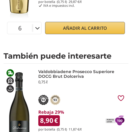
por botella (0,75 ℓ)
29,87
€/ℓ
IVA e impuestos incl.
AÑADIR AL CARRITO
También puede interesarte
Valdobbiadene Prosecco Superiore
DOCG Brut Dolceriva
0,75 ℓ
92
93
Rebaja 29%
8,90
€
por botella (0,75 ℓ)
11,87
€/ℓ