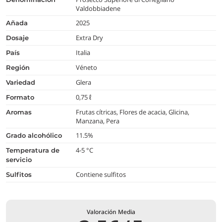
Valdobbiadene
2025
añada
Extra Dry
dosaje
Italia
país
Véneto
región
Glera
variedad
0,75 ℓ
formato
Frutas cítricas, Flores de acacia, Glicina,
aromas
Manzana, Pera
11.5%
grado alcohólico
4-5 °C
temperatura de
servicio
Contiene sulfitos
Sulfitos
Valoración Media