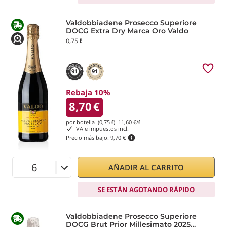
Valdobbiadene Prosecco Superiore
DOCG Extra Dry Marca Oro Valdo
0,75 ℓ
91
91
Rebaja 10%
8,70
€
por botella (0,75 ℓ)
11,60
€/ℓ
IVA e impuestos incl.
Precio más bajo:
9,70 €
AÑADIR AL CARRITO
SE ESTÁN AGOTANDO RÁPIDO
Valdobbiadene Prosecco Superiore
DOCG Brut Prior Millesimato 2025