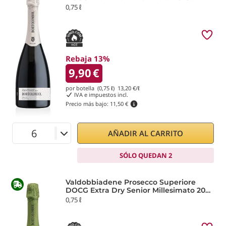
Bortolomiol
0,75 ℓ
Rebaja 13%
9,90
€
por botella (0,75 ℓ)
13,20
€/ℓ
IVA e impuestos incl.
Precio más bajo:
11,50 €
AÑADIR AL CARRITO
SÓLO QUEDAN 2
Valdobbiadene Prosecco Superiore
DOCG Extra Dry Senior Millesimato 2025
Bortolomiol
0,75 ℓ