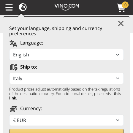
0
Set your language, shipping and currency
preferences
Valdobbiadene
Language:
Prosecco Superiore
Extra Dry DOCG Il Vino
Ship to:
dei Poeti 2025 Bottega
BOTTEGA
Product prices adjust automatically based on the tax regulations
0,75 ℓ
of the destination country. For additional details, please visit
this
link
.
Currency: