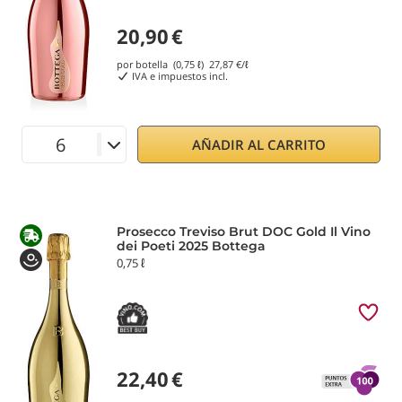
20,90
€
por botella (0,75 ℓ)
27,87
€/ℓ
IVA e impuestos incl.
AÑADIR AL CARRITO
Prosecco Treviso Brut DOC Gold Il Vino
dei Poeti 2025 Bottega
0,75 ℓ
22,40
€