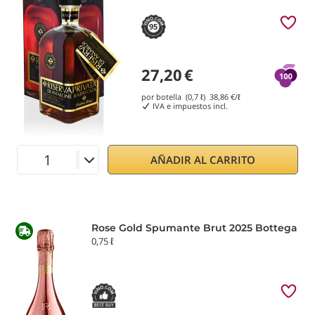
95
27,20
€
por botella (0,7 ℓ)
38,86
€/ℓ
IVA e impuestos incl.
AÑADIR AL CARRITO
Rose Gold Spumante Brut 2025 Bottega
0,75 ℓ