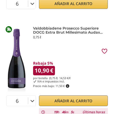
AÑADIR AL CARRITO
Valdobbiadene Prosecco Superiore
DOCG Extra Brut Millesimato Audax
2025 Bortolomiol
0,75 ℓ
Rebaja 5%
10,90
€
por botella (0,75 ℓ)
14,53
€/ℓ
IVA e impuestos incl.
Precio más bajo:
11,50 €
AÑADIR AL CARRITO
19
46
5
Últimas horas
h
m
s