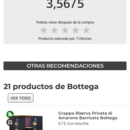
3,56
/
5
Podrás votar después de la compra
★
★
★
★
★
Producto valorado por
7
clientes
OTRAS RECOMENDACIONES
21 productos de Bottega
VER TODO
Grappa Riserva Privata di
Amarone Barricata Bottega
0,7 ℓ, Con estuche