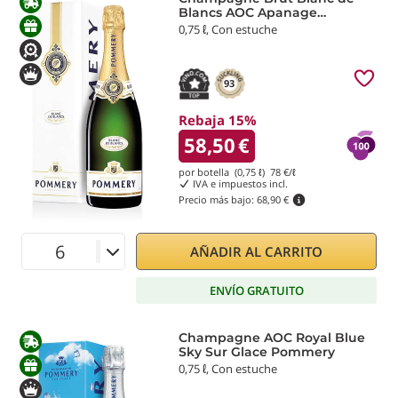
Blancs AOC Apanage
Pommery
0,75 ℓ, Con estuche
93
Rebaja 15%
58,50
€
por botella (0,75 ℓ)
78
€/ℓ
IVA e impuestos incl.
Precio más bajo:
68,90 €
AÑADIR AL CARRITO
ENVÍO GRATUITO
Champagne AOC Royal Blue
Sky Sur Glace Pommery
0,75 ℓ, Con estuche