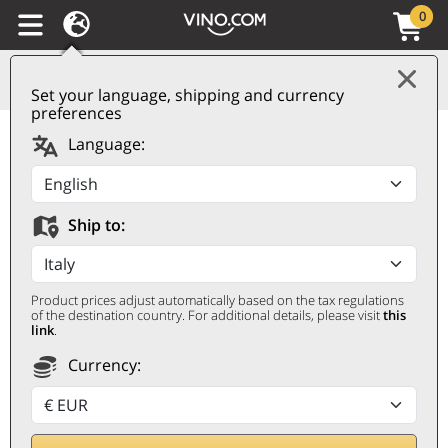
0
Set your language, shipping and currency
preferences
Language:
Ship to:
POMMERY
Product prices adjust automatically based on the tax regulations
El magnífico arte del champán
of the destination country. For additional details, please visit
this
link
.
Currency: