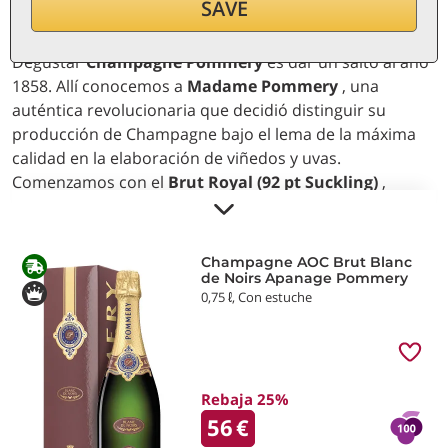
SAVE
Degustar
Champagne Pommery
es dar un salto al año
1858. Allí conocemos a
Madame Pommery
, una
auténtica revolucionaria que decidió distinguir su
producción de Champagne bajo el lema de la máxima
calidad en la elaboración de viñedos y uvas.
Comenzamos con el
Brut Royal (92 pt Suckling)
,
progenitor de la elegancia típica de la Maison, de gran
finura y suavidad en boca, producido también en
versión Brut Rosé (93 pt Decanter)
. También vale la
Champagne AOC Brut Blanc
pena probar la línea
Apanage
, con el
Brut (92 pt
de Noirs Apanage Pommery
0,75 ℓ, Con estuche
Suckling)
que se ha convertido en la burbuja icónica de
la Maison Pommery, y el
Blanc de Blancs Apanage (93
pt Suckling)
elaborado a partir de uvas Chardonnay,
cremoso y con notas envolventes de pan. corteza. ¡Haz
un viaje a 1858 y prueba estas burbujas icónicas!
Rebaja 25%
56
€