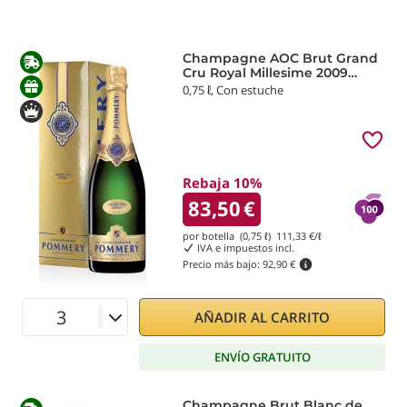
Champagne AOC Brut Grand
Cru Royal Millesime 2009
Pommery
0,75 ℓ, Con estuche
Rebaja 10%
83,50
€
por botella (0,75 ℓ)
111,33
€/ℓ
IVA e impuestos incl.
Precio más bajo:
92,90 €
AÑADIR AL CARRITO
ENVÍO GRATUITO
Champagne Brut Blanc de