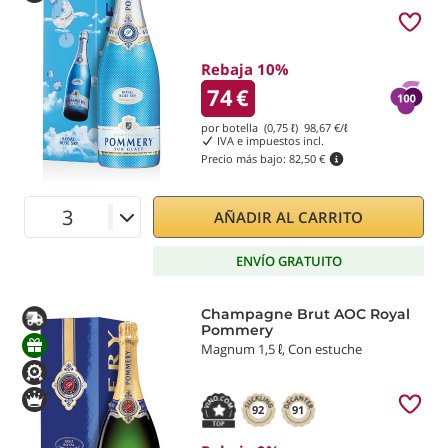
Rebaja 10%
74
€
por botella (0,75 ℓ)
98,67
€/ℓ
IVA e impuestos incl.
Precio más bajo:
82,50 €
AÑADIR AL CARRITO
ENVÍO GRATUITO
Champagne Brut AOC Royal
Pommery
Magnum 1,5 ℓ, Con estuche
92
91