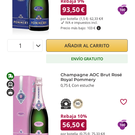
Rebaja 9%
93,50
€
por botella (1,5 ℓ)
62,33
€/ℓ
IVA e impuestos incl.
Precio más bajo:
103 €
AÑADIR AL CARRITO
ENVÍO GRATUITO
Champagne AOC Brut Rosé
Royal Pommery
0,75 ℓ, Con estuche
93
Rebaja 10%
56,50
€
por botella (0,75 ℓ)
75,33
€/ℓ