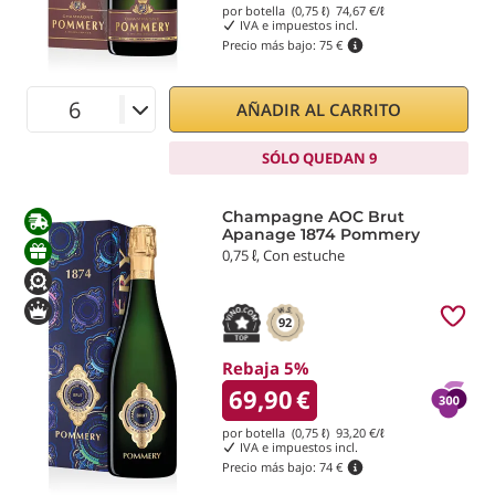
por botella (0,75 ℓ)
74,67
€/ℓ
IVA e impuestos incl.
Precio más bajo:
75 €
AÑADIR AL CARRITO
SÓLO QUEDAN 9
Champagne AOC Brut
Apanage 1874 Pommery
0,75 ℓ, Con estuche
92
Rebaja 5%
69,90
€
por botella (0,75 ℓ)
93,20
€/ℓ
IVA e impuestos incl.
Precio más bajo:
74 €