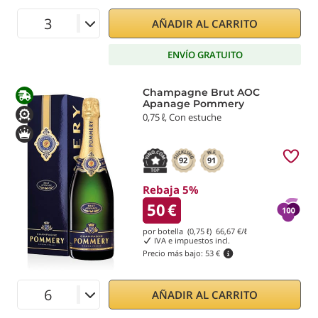
AÑADIR AL CARRITO
ENVÍO GRATUITO
Champagne Brut AOC
Apanage Pommery
0,75 ℓ, Con estuche
92
91
Rebaja 5%
50
€
por botella (0,75 ℓ)
66,67
€/ℓ
IVA e impuestos incl.
Precio más bajo:
53 €
AÑADIR AL CARRITO