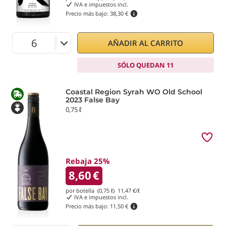
IVA e impuestos incl.
Precio más bajo:
38,30 €
AÑADIR AL CARRITO
SÓLO QUEDAN 11
Coastal Region Syrah WO Old School
2023 False Bay
0,75 ℓ
Rebaja 25%
8,60
€
por botella (0,75 ℓ)
11,47
€/ℓ
IVA e impuestos incl.
Precio más bajo:
11,50 €