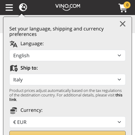
0
Set your language, shipping and currency
preferences
Language:
Ship to:
SYRAH
Del valle del Ródano al resto del
Product prices adjust automatically based on the tax regulations
of the destination country. For additional details, please visit
this
mundo
link
.
Currency: