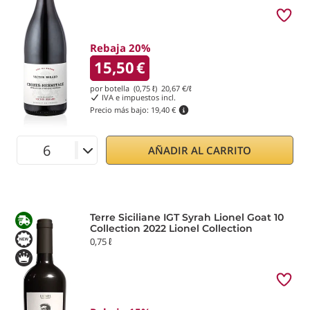
Rebaja 20%
15,50
€
por botella (0,75 ℓ)
20,67
€/ℓ
IVA e impuestos incl.
Precio más bajo:
19,40 €
AÑADIR AL CARRITO
Terre Siciliane IGT Syrah Lionel Goat 10
Collection 2022 Lionel Collection
0,75 ℓ