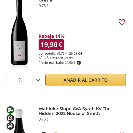
Grazia
0,75 ℓ
Rebaja 11%
19,90
€
por botella (0,75 ℓ)
26,53
€/ℓ
IVA e impuestos incl.
Precio más bajo:
22,50 €
AÑADIR AL CARRITO
Wahluke Slope AVA Syrah KV The
Hidden 2022 House of Smith
0,75 ℓ