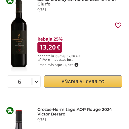
Giurfo
0,75 ℓ
Rebaja 25%
13,20
€
por botella (0,75 ℓ)
17,60
€/ℓ
IVA e impuestos incl.
Precio más bajo:
17,70 €
AÑADIR AL CARRITO
Crozes-Hermitage AOP Rouge 2024
Victor Berard
0,75 ℓ