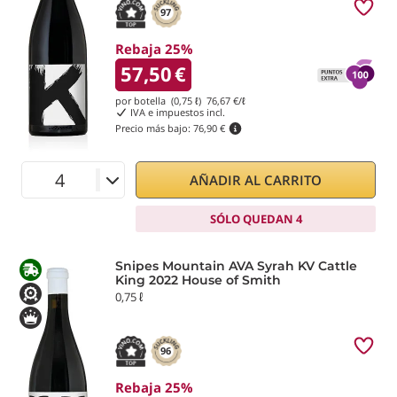
97
Rebaja 25%
57,50
€
por botella (0,75 ℓ)
76,67
€/ℓ
IVA e impuestos incl.
Precio más bajo:
76,90 €
AÑADIR AL CARRITO
SÓLO QUEDAN 4
Snipes Mountain AVA Syrah KV Cattle
King 2022 House of Smith
0,75 ℓ
96
Rebaja 25%