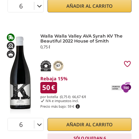
AÑADIR AL CARRITO
Walla Walla Valley AVA Syrah KV The
Beautiful 2022 House of Smith
0,75 ℓ
97
Rebaja 15%
50
€
por botella (0,75 ℓ)
66,67
€/ℓ
IVA e impuestos incl.
Precio más bajo:
59 €
AÑADIR AL CARRITO
SÓLO QUEDAN 6