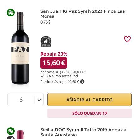
San Juan IG Paz Syrah 2023 Finca Las
Moras
0,75 ℓ
Rebaja 20%
15,60
€
por botella (0,75 ℓ)
20,80
€/ℓ
IVA e impuestos incl.
Precio más bajo:
19,60 €
AÑADIR AL CARRITO
SÓLO QUEDAN 10
Sicilia DOC Syrah Il Tatto 2019 Abbazia
Santa Anastasia