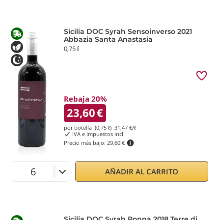
Sicilia DOC Syrah Sensoinverso 2021
Abbazia Santa Anastasia
0,75 ℓ
Rebaja 20%
23,60
€
por botella (0,75 ℓ)
31,47
€/ℓ
IVA e impuestos incl.
Precio más bajo:
29,60 €
AÑADIR AL CARRITO
Sicilia DOC Syrah Ronna 2018 Terre di