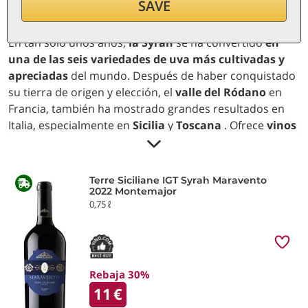
SAVE
En tan solo unos años,
la Syrah
se ha convertido
en
una de las seis variedades de uva más cultivadas
y
apreciadas
del mundo. Después de haber conquistado
su tierra de origen y elección, el
valle del Ródano
en
Francia, también ha mostrado grandes resultados en
Italia, especialmente en
Sicilia
y
Toscana
. Ofrece
vinos
intensos y estructurados
con aromas de frutas rojas y
negras maduras, violetas y especias -incluida la nota
distintiva de pimienta negra- ganándose así el corazón
Terre Siciliane IGT Syrah Maravento
de muchos
amantes del vino
.
2022 Montemajor
0,75 ℓ
Australia, Argentina, Sudáfrica, California, Chile, el
estado de Washington, Nueva Zelanda, España y Suiza
son todos países donde
Syrah ha ganado popularidad
por sus
múltiples cualidades
. Le encantan los suelos
Rebaja 30%
pobres y graníticos, madura rápidamente, es vigoroso y
11
€
tiene buena resistencia a las enfermedades, aunque