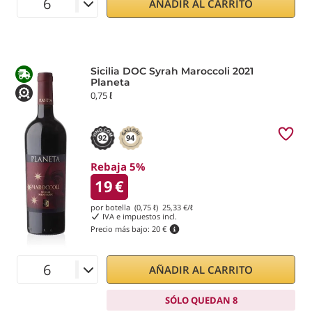
AÑADIR AL CARRITO
Sicilia DOC Syrah Maroccoli 2021
Planeta
0,75 ℓ
92
94
Rebaja 5%
19
€
por botella (0,75 ℓ)
25,33
€/ℓ
IVA e impuestos incl.
Precio más bajo:
20 €
AÑADIR AL CARRITO
SÓLO QUEDAN 8