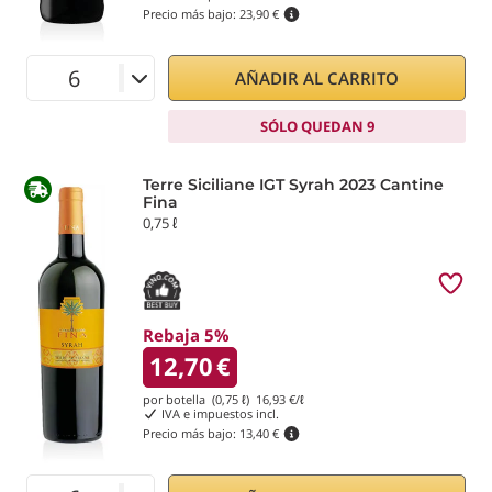
Precio más bajo:
23,90 €
AÑADIR AL CARRITO
SÓLO QUEDAN 9
Terre Siciliane IGT Syrah 2023 Cantine
Fina
0,75 ℓ
Rebaja 5%
12,70
€
por botella (0,75 ℓ)
16,93
€/ℓ
IVA e impuestos incl.
Precio más bajo:
13,40 €