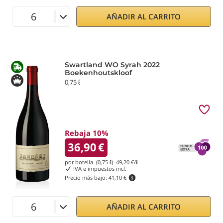
AÑADIR AL CARRITO
Swartland WO Syrah 2022
Boekenhoutskloof
0,75 ℓ
Rebaja 10%
36,90
€
por botella (0,75 ℓ)
49,20
€/ℓ
IVA e impuestos incl.
Precio más bajo:
41,10 €
AÑADIR AL CARRITO