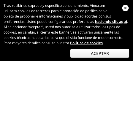
0,75 ℓ
Tras recibir su expreso y específico consentimiento, Vino.com
utilizará cookies de terceros para elaboración de perfiles con el
objeto de proponerle informaciones y publicidad acordes con sus
preferencias. Usted puede configurar sus preferencias
haciendo clic aquí
.
Al seleccionar “Aceptar”, usted nos autoriza a utilizar todos los tipos de
Rebaja 20%
cookies, en cambio, si cierra este banner, se activarán únicamente las
cookies técnicas necesarias para que el sitio funcione de modo correcto.
15,30
€
Para mayores detalles consulte nuestra
Política de cookies
por botella (0,75 ℓ)
20,40
€/ℓ
ACEPTAR
IVA e impuestos incl.
Precio más bajo:
19,20 €
AÑADIR AL CARRITO
SÓLO QUEDAN 9
Constantia Shiraz WO 2022 Groot
Constantia Estate
0,75 ℓ