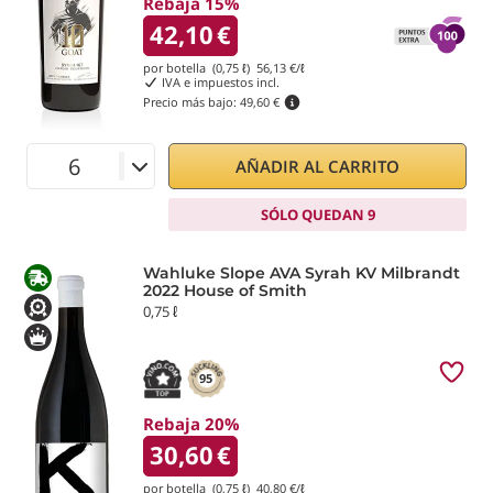
Rebaja 15%
42,10
€
por botella (0,75 ℓ)
56,13
€/ℓ
IVA e impuestos incl.
Precio más bajo:
49,60 €
AÑADIR AL CARRITO
SÓLO QUEDAN 9
Wahluke Slope AVA Syrah KV Milbrandt
2022 House of Smith
0,75 ℓ
95
Rebaja 20%
30,60
€
por botella (0,75 ℓ)
40,80
€/ℓ