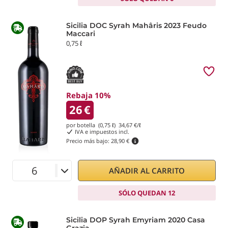
Sicilia DOC Syrah Mahâris 2023 Feudo
Maccari
0,75 ℓ
Rebaja 10%
26
€
por botella (0,75 ℓ)
34,67
€/ℓ
IVA e impuestos incl.
Precio más bajo:
28,90 €
AÑADIR AL CARRITO
SÓLO QUEDAN 12
Sicilia DOP Syrah Emyriam 2020 Casa