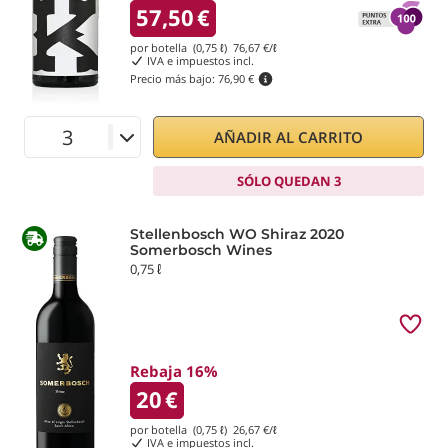
57,50
€
por botella (0,75 ℓ)
76,67
€/ℓ
IVA e impuestos incl.
Precio más bajo:
76,90 €
AÑADIR AL CARRITO
SÓLO QUEDAN 3
Stellenbosch WO Shiraz 2020
Somerbosch Wines
0,75 ℓ
Rebaja 16%
20
€
por botella (0,75 ℓ)
26,67
€/ℓ
IVA e impuestos incl.