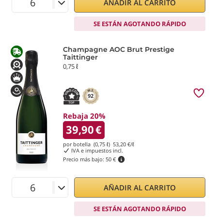
AÑADIR AL CARRITO
SE ESTÁN AGOTANDO RÁPIDO
Champagne AOC Brut Prestige
Taittinger
0,75 ℓ
92
Rebaja 20%
39,90
€
por botella (0,75 ℓ)
53,20
€/ℓ
IVA e impuestos incl.
Precio más bajo:
50 €
AÑADIR AL CARRITO
SE ESTÁN AGOTANDO RÁPIDO