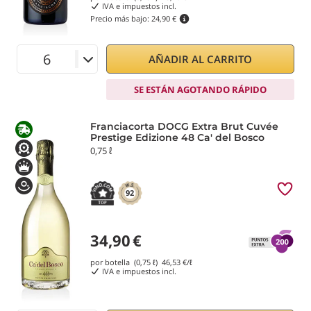
IVA e impuestos incl.
Precio más bajo:
24,90 €
AÑADIR AL CARRITO
SE ESTÁN AGOTANDO RÁPIDO
Franciacorta DOCG Extra Brut Cuvée
Prestige Edizione 48 Ca' del Bosco
0,75 ℓ
92
34,90
€
por botella (0,75 ℓ)
46,53
€/ℓ
IVA e impuestos incl.