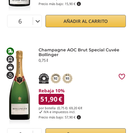
Precio más bajo:
15,90 €
AÑADIR AL CARRITO
Champagne AOC Brut Special Cuvée
Bollinger
0,75 ℓ
92
93
Rebaja 10%
51,90
€
por botella (0,75 ℓ)
69,20
€/ℓ
IVA e impuestos incl.
Precio más bajo:
57,90 €