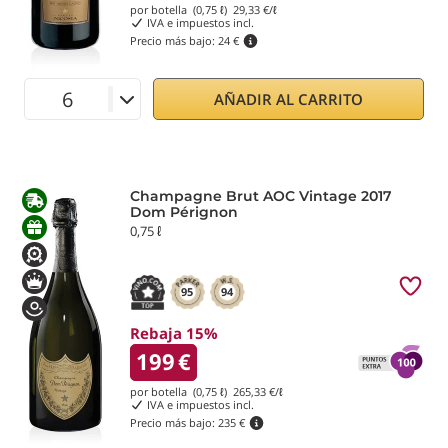
por botella (0,75 ℓ)
29,33
€/ℓ
IVA e impuestos incl.
Precio más bajo:
24 €
AÑADIR AL CARRITO
Champagne Brut AOC Vintage 2017
Dom Pérignon
0,75 ℓ
95
94
Rebaja 15%
199
€
por botella (0,75 ℓ)
265,33
€/ℓ
IVA e impuestos incl.
Precio más bajo:
235 €