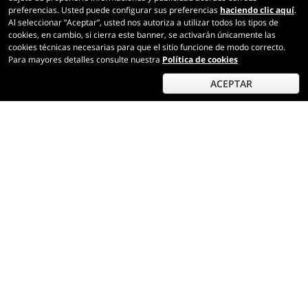
0,75 ℓ
preferencias. Usted puede configurar sus preferencias
haciendo clic aquí
.
Al seleccionar “Aceptar”, usted nos autoriza a utilizar todos los tipos de
cookies, en cambio, si cierra este banner, se activarán únicamente las
cookies técnicas necesarias para que el sitio funcione de modo correcto.
Para mayores detalles consulte nuestra
Política de cookies
Rebaja por cantidad
5
%
ACEPTAR
56,90
€
por botella (0,75 ℓ)
75,87
€/ℓ
por al menos
6
botellas
IVA e impuestos incl.
Precio ordinario:
59,90 €
AÑADIR AL CARRITO
Champagne AOC Cuvée Brut
Piper-Heidsieck
0,75 ℓ, Con estuche
91
90