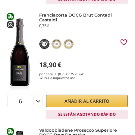
Franciacorta DOCG Brut Contadi
Castaldi
0,75 ℓ
91
90
93
18,90
€
por botella (0,75 ℓ)
25,20
€/ℓ
IVA e impuestos incl.
AÑADIR AL CARRITO
SE ESTÁN AGOTANDO RÁPIDO
Valdobbiadene Prosecco Superiore