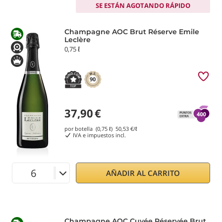
SE ESTÁN AGOTANDO RÁPIDO
Champagne AOC Brut Réserve Emile
Leclère
0,75 ℓ
90
37,90
€
por botella (0,75 ℓ)
50,53
€/ℓ
IVA e impuestos incl.
AÑADIR AL CARRITO
Champagne AOC Cuvée Réservée Brut