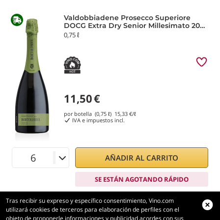
Valdobbiadene Prosecco Superiore
DOCG Extra Dry Senior Millesimato 2025
Bortolomiol
0,75 ℓ
11,50
€
por botella (0,75 ℓ)
15,33
€/ℓ
IVA e impuestos incl.
AÑADIR AL CARRITO
SE ESTÁN AGOTANDO RÁPIDO
Tras recibir su expreso y específico consentimiento, Vino.com
Champagne AOC Blanc de Noirs Grand
utilizará cookies de terceros para elaboración de perfiles con el
Cru Brut Blondel
objeto de proponerle informaciones y publicidad acordes con sus