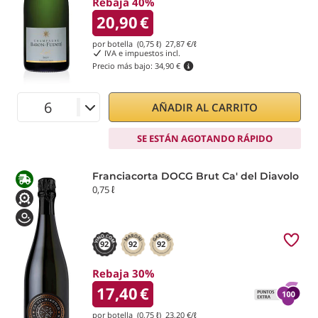
Rebaja 40%
20,90
€
por botella (0,75 ℓ)
27,87
€/ℓ
IVA e impuestos incl.
Precio más bajo:
34,90 €
AÑADIR AL CARRITO
SE ESTÁN AGOTANDO RÁPIDO
Franciacorta DOCG Brut Ca' del Diavolo
0,75 ℓ
92
92
92
Rebaja 30%
17,40
€
por botella (0,75 ℓ)
23,20
€/ℓ