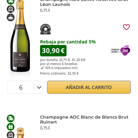
Léon Launois
0,75 ℓ
Rebaja por cantidad
5
%
30,90
€
por botella (0,75 ℓ)
41,20
€/ℓ
por al menos
6
botellas
IVA e impuestos incl.
Precio ordinario:
32,50 €
AÑADIR AL CARRITO
Champagne AOC Blanc de Blancs Brut
Ruinart
0,75 ℓ