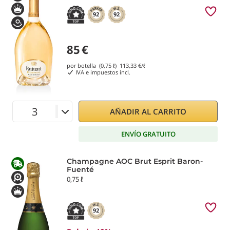
92
92
85
€
por botella (0,75 ℓ)
113,33
€/ℓ
IVA e impuestos incl.
AÑADIR AL CARRITO
ENVÍO GRATUITO
Champagne AOC Brut Esprit Baron-
Fuenté
0,75 ℓ
92