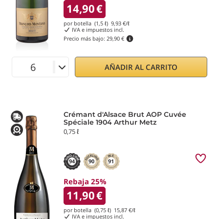
14,90
€
por botella (1,5 ℓ)
9,93
€/ℓ
IVA e impuestos incl.
Precio más bajo:
29,90 €
AÑADIR AL CARRITO
Crémant d'Alsace Brut AOP Cuvée
Spéciale 1904 Arthur Metz
0,75 ℓ
94
90
91
Rebaja 25%
11,90
€
por botella (0,75 ℓ)
15,87
€/ℓ
IVA e impuestos incl.