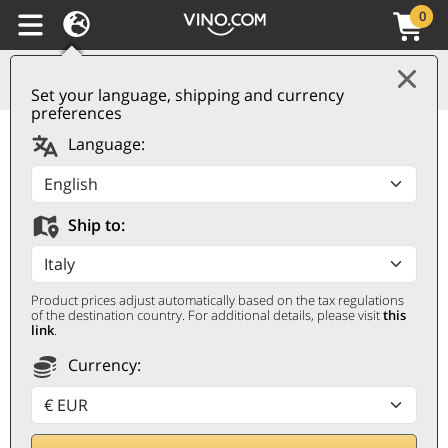
0
Set your language, shipping and currency
preferences
Language:
Ship to:
TOP 100 ESPUMOSOS
Las 100 burbujas que más te
Product prices adjust automatically based on the tax regulations
of the destination country. For additional details, please visit
this
han gustado
link
.
Currency: