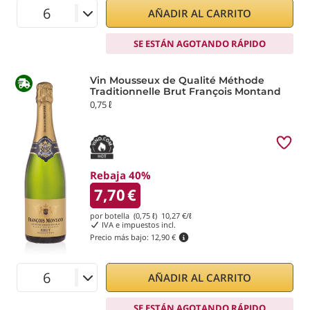
AÑADIR AL CARRITO
SE ESTÁN AGOTANDO RÁPIDO
Vin Mousseux de Qualité Méthode
Traditionnelle Brut François Montand
0,75 ℓ
Rebaja 40%
7,70
€
por botella (0,75 ℓ)
10,27
€/ℓ
IVA e impuestos incl.
Precio más bajo:
12,90 €
AÑADIR AL CARRITO
SE ESTÁN AGOTANDO RÁPIDO