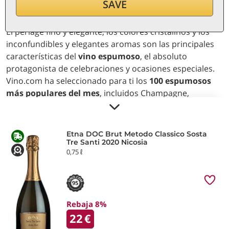
SAVE
El perlage fino y elegante, los colores cristalinos y los
inconfundibles y elegantes aromas son las principales
características del
vino espumoso
, el absoluto
protagonista de celebraciones y ocasiones especiales.
Vino.com ha seleccionado para ti los
100 espumosos
más populares del mes
, incluidos Champagne,
Crémant, Franciacorta, Trento DOC, Cava, entre otros,
para garantizarte agradables sensaciones y brindis
chispeantes.
Etna DOC Brut Metodo Classico Sosta
Tre Santi 2020 Nicosia
0,75 ℓ
95
Rebaja 8%
22
€