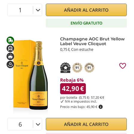
AÑADIR AL CARRITO
ENVÍO GRATUITO
Champagne AOC Brut Yellow
Label Veuve Clicquot
0,75 ℓ, Con estuche
91
91
Rebaja 6%
42,90
€
por botella (0,75 ℓ)
57,20
€/ℓ
IVA e impuestos incl.
Precio más bajo:
45,90 €
AÑADIR AL CARRITO