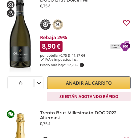
DOCG Brut Dolceriva
0,75 ℓ
92
93
Rebaja 29%
8,90
€
por botella (0,75 ℓ)
11,87
€/ℓ
IVA e impuestos incl.
Precio más bajo:
12,70 €
AÑADIR AL CARRITO
SE ESTÁN AGOTANDO RÁPIDO
Trento Brut Millesimato DOC 2022
Altemasi
0,75 ℓ