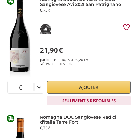
Sangiovese Avi 2021 San Patrignano
0,75 ℓ
21,90
€
par bouteille (0,75 ℓ)
29,20
€/ℓ
TVA et taxes incl.
AJOUTER
SEULEMENT 8 DISPONIBLES
Romagna DOC Sangiovese Radici
d'Italia Terre Forti
0,75 ℓ