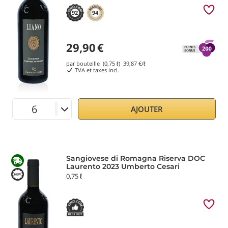
92
94
29,90
€
par bouteille (0,75 ℓ)
39,87
€/ℓ
TVA et taxes incl.
AJOUTER
Sangiovese di Romagna Riserva DOC
Laurento 2023 Umberto Cesari
0,75 ℓ