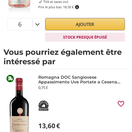
TVA et taxes incl.
Prix le plus bas:
18,50 €
AJOUTER
STOCK PRESQUE ÉPUISÉ
Vous pourriez également être
intéressé par
Romagna DOC Sangiovese
Appassimento Uve Portate a Cesena
2023 Leonardo da Vinci
0,75 ℓ
13,60
€