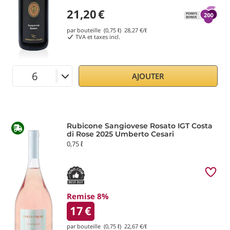
21,20
€
par bouteille (0,75 ℓ)
28,27
€/ℓ
TVA et taxes incl.
AJOUTER
Rubicone Sangiovese Rosato IGT Costa
di Rose 2025 Umberto Cesari
0,75 ℓ
Remise 8%
17
€
par bouteille (0,75 ℓ)
22,67
€/ℓ