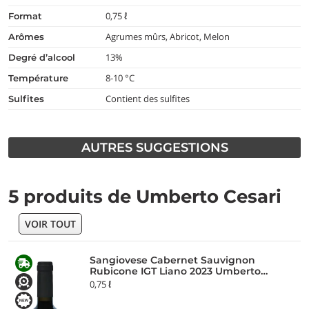
0,75 ℓ
format
Agrumes mûrs, Abricot, Melon
arômes
13%
degré d’alcool
8-10 °C
température
Contient des sulfites
Sulfites
AUTRES SUGGESTIONS
5 produits de Umberto Cesari
VOIR TOUT
Sangiovese Cabernet Sauvignon
Rubicone IGT Liano 2023 Umberto
Cesari
0,75 ℓ