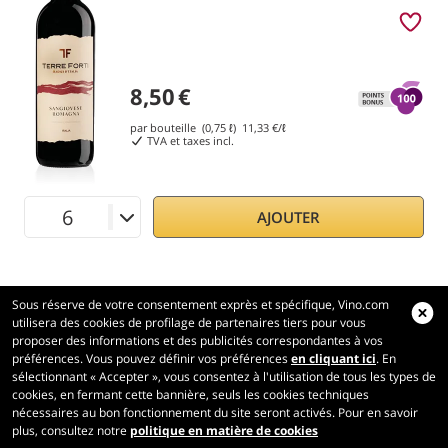
8,50
€
par bouteille (0,75 ℓ)
11,33
€/ℓ
TVA et taxes incl.
AJOUTER
Sous réserve de votre consentement exprès et spécifique, Vino.com
utilisera des cookies de profilage de partenaires tiers pour vous
proposer des informations et des publicités correspondantes à vos
préférences. Vous pouvez définir vos préférences
en cliquant ici
. En
Vino.com
sélectionnant « Accepter », vous consentez à l'utilisation de tous les types de
Made with
in Tuscany
cookies, en fermant cette bannière, seuls les cookies techniques
nécessaires au bon fonctionnement du site seront activés. Pour en savoir
Page traitée en 282 ms
plus, consultez notre
politique en matière de cookies
production-front-2-1
Copyright © 2026 VINO.COM 3ND S.r.l.