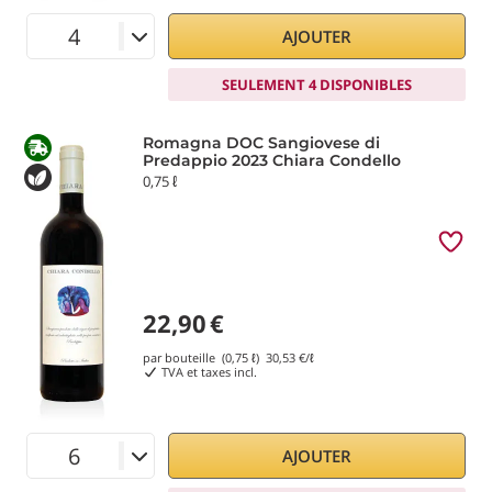
AJOUTER
SEULEMENT 4 DISPONIBLES
Romagna DOC Sangiovese di
Predappio 2023 Chiara Condello
0,75 ℓ
22,90
€
par bouteille (0,75 ℓ)
30,53
€/ℓ
TVA et taxes incl.
AJOUTER