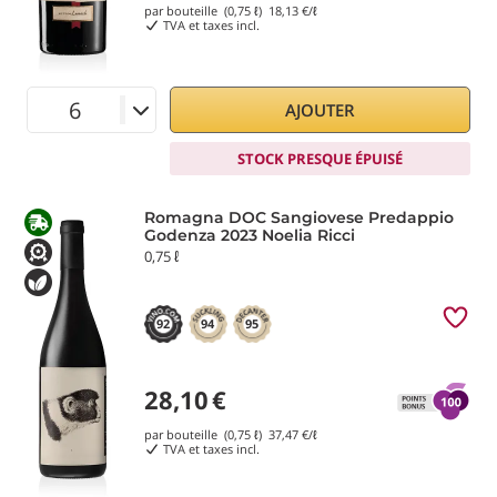
par bouteille (0,75 ℓ)
18,13
€/ℓ
TVA et taxes incl.
AJOUTER
STOCK PRESQUE ÉPUISÉ
Romagna DOC Sangiovese Predappio
Godenza 2023 Noelia Ricci
0,75 ℓ
92
94
95
28,10
€
par bouteille (0,75 ℓ)
37,47
€/ℓ
TVA et taxes incl.