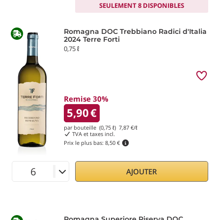
SEULEMENT 8 DISPONIBLES
Romagna DOC Trebbiano Radici d'Italia
2024 Terre Forti
0,75 ℓ
Remise 30%
5,90
€
par bouteille (0,75 ℓ)
7,87
€/ℓ
TVA et taxes incl.
Prix le plus bas:
8,50 €
AJOUTER
Romagna Superiore Riserva DOC