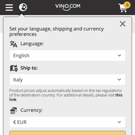
0
Set your language, shipping and currency
preferences
Albana di Romagna
Language:
DOCG Colle del Re
2024 Umberto Cesari
Ship to:
UMBERTO CESARI
0,75 ℓ
Product prices adjust automatically based on the tax regulations
of the destination country. For additional details, please visit
this
link
.
Currency: