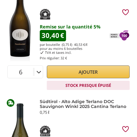
Remise sur la quantité
5
%
30,40
€
par bouteille (0,75 ℓ)
40,53
€/ℓ
pour au moins
6
bouteilles
TVA et taxes incl.
Prix régulier:
32 €
AJOUTER
STOCK PRESQUE ÉPUISÉ
Südtirol - Alto Adige Terlano DOC
Sauvignon Winkl 2025 Cantina Terlano
0,75 ℓ