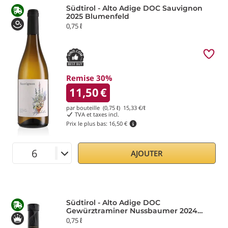
Südtirol - Alto Adige DOC Sauvignon
2025 Blumenfeld
0,75 ℓ
Remise 30%
11,50
€
par bouteille (0,75 ℓ)
15,33
€/ℓ
TVA et taxes incl.
Prix le plus bas:
16,50 €
AJOUTER
Südtirol - Alto Adige DOC
Gewürztraminer Nussbaumer 2024
Tramin
0,75 ℓ