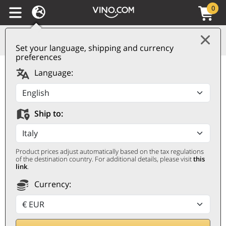
0
Set your language, shipping and currency
preferences
Südtirol - Alto Adige
Language:
Valle Isarco DOC
Praepositus Grüner
Ship to:
Veltliner 2023 Abbazia
di Novacella
Product prices adjust automatically based on the tax regulations
ABBAZIA DI NOVACELLA
of the destination country. For additional details, please visit
this
link
.
0,75 ℓ
Currency: