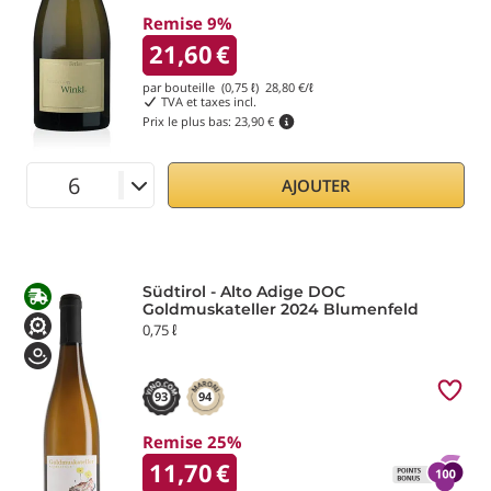
Remise 9%
21,60
€
par bouteille (0,75 ℓ)
28,80
€/ℓ
TVA et taxes incl.
Prix le plus bas:
23,90 €
AJOUTER
Südtirol - Alto Adige DOC
Goldmuskateller 2024 Blumenfeld
0,75 ℓ
93
94
Remise 25%
11,70
€