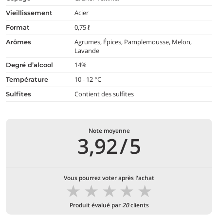
Acier
vieillissement
0,75 ℓ
format
Agrumes, Épices, Pamplemousse, Melon,
arômes
Lavande
14%
degré d’alcool
10 - 12 °C
température
Contient des sulfites
Sulfites
Note moyenne
3,92
/
5
Vous pourrez voter après l'achat
★
★
★
★
★
Produit évalué par
20
clients