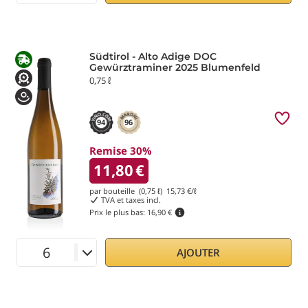
Südtirol - Alto Adige DOC
Gewürztraminer 2025 Blumenfeld
0,75 ℓ
94
96
Remise 30%
11,80
€
par bouteille (0,75 ℓ)
15,73
€/ℓ
TVA et taxes incl.
Prix le plus bas:
16,90 €
AJOUTER