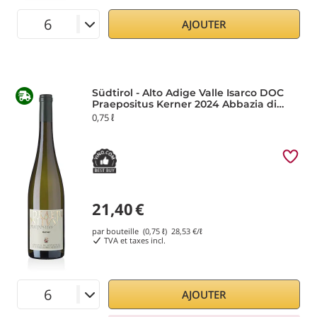
AJOUTER
Südtirol - Alto Adige Valle Isarco DOC
Praepositus Kerner 2024 Abbazia di
Novacella
0,75 ℓ
21,40
€
par bouteille (0,75 ℓ)
28,53
€/ℓ
TVA et taxes incl.
AJOUTER