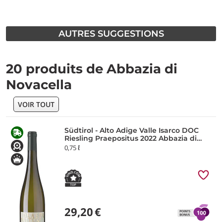
AUTRES SUGGESTIONS
20 produits de Abbazia di
Novacella
VOIR TOUT
Südtirol - Alto Adige Valle Isarco DOC
Riesling Praepositus 2022 Abbazia di
Novacella
0,75 ℓ
29,20
€