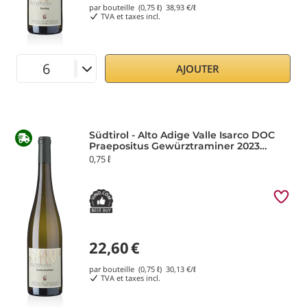
par bouteille (0,75 ℓ)
38,93
€/ℓ
TVA et taxes incl.
AJOUTER
Südtirol - Alto Adige Valle Isarco DOC
Praepositus Gewürztraminer 2023
Abbazia di Novacella
0,75 ℓ
22,60
€
par bouteille (0,75 ℓ)
30,13
€/ℓ
TVA et taxes incl.