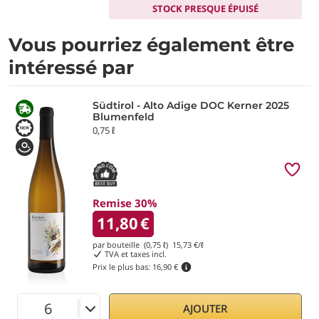
STOCK PRESQUE ÉPUISÉ
Vous pourriez également être
intéressé par
Südtirol - Alto Adige DOC Kerner 2025
Blumenfeld
0,75 ℓ
Remise 30%
11,80
€
par bouteille (0,75 ℓ)
15,73
€/ℓ
TVA et taxes incl.
Prix le plus bas:
16,90 €
AJOUTER