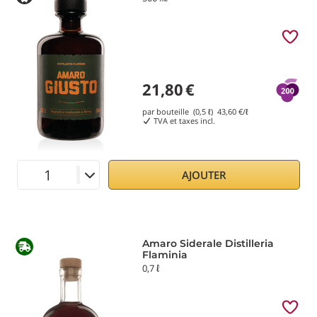
21,80
€
par bouteille (0,5 ℓ)
43,60
€/ℓ
TVA et taxes incl.
AJOUTER
Amaro Siderale Distilleria
Flaminia
0,7 ℓ