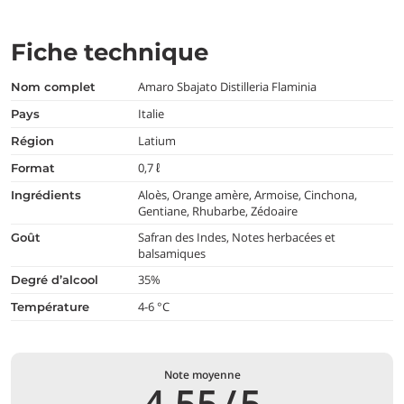
Fiche technique
Amaro Sbajato Distilleria Flaminia
nom complet
Italie
pays
Latium
région
0,7 ℓ
format
Aloès, Orange amère, Armoise, Cinchona,
ingrédients
Gentiane, Rhubarbe, Zédoaire
Safran des Indes, Notes herbacées et
goût
balsamiques
35%
degré d’alcool
4-6 °C
température
Note moyenne
4,55
/
5