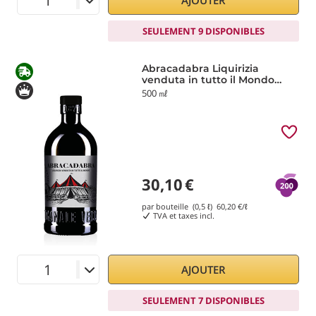
AJOUTER
SEULEMENT 9 DISPONIBLES
Abracadabra Liquirizia
venduta in tutto il Mondo
Vecchio Magazzino Doganale
500 ㎖
30,10
€
par bouteille (0,5 ℓ)
60,20
€/ℓ
TVA et taxes incl.
AJOUTER
SEULEMENT 7 DISPONIBLES