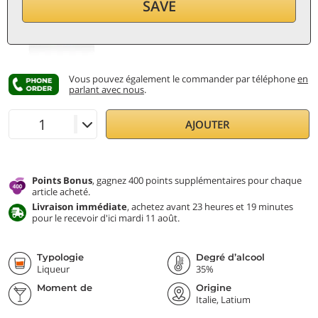
30,80
€
SAVE
par bouteille (0,7 ℓ)
44,00
€/ℓ
TVA et taxes incl.
Vous pouvez également le commander par téléphone
en
parlant avec nous
.
AJOUTER
Points Bonus
, gagnez 400 points supplémentaires pour chaque
article acheté.
Livraison immédiate
, achetez avant 23 heures et 19 minutes
pour le recevoir d'ici mardi 11 août.
Typologie
Degré d’alcool
Liqueur
35%
Moment de
Origine
dégustation
Italie, Latium