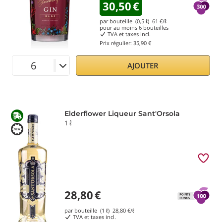
30,50
€
par bouteille (0,5 ℓ)
61
€/ℓ
pour au moins
6
bouteilles
TVA et taxes incl.
Prix régulier:
35,90 €
AJOUTER
Elderflower Liqueur Sant'Orsola
1 ℓ
28,80
€
par bouteille (1 ℓ)
28,80
€/ℓ
TVA et taxes incl.