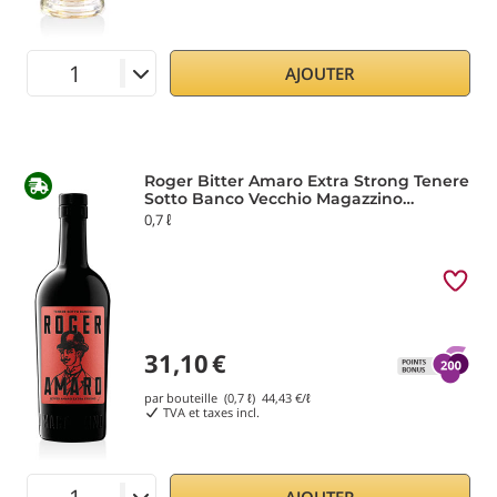
AJOUTER
Roger Bitter Amaro Extra Strong Tenere
Sotto Banco Vecchio Magazzino
Doganale
0,7 ℓ
31,10
€
par bouteille (0,7 ℓ)
44,43
€/ℓ
TVA et taxes incl.