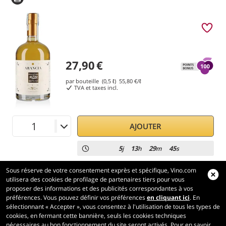
27,90
€
par bouteille (0,5 ℓ)
55,80
€/ℓ
TVA et taxes incl.
AJOUTER
5
13
29
44
j
h
m
s
Sous réserve de votre consentement exprès et spécifique, Vino.com
utilisera des cookies de profilage de partenaires tiers pour vous
proposer des informations et des publicités correspondantes à vos
préférences. Vous pouvez définir vos préférences
en cliquant ici
. En
Vino.com
sélectionnant « Accepter », vous consentez à l'utilisation de tous les types de
Made with
in Tuscany
cookies, en fermant cette bannière, seuls les cookies techniques
nécessaires au bon fonctionnement du site seront activés. Pour en savoir
Page traitée en 169 ms