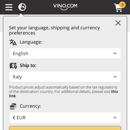
0
Set your language, shipping and currency
preferences
Amaro Sbajato
Language:
Distilleria Flaminia
DISTILLERIA FLAMINIA
Ship to:
0,7 ℓ
Product prices adjust automatically based on the tax regulations
of the destination country. For additional details, please visit
this
link
.
Currency: