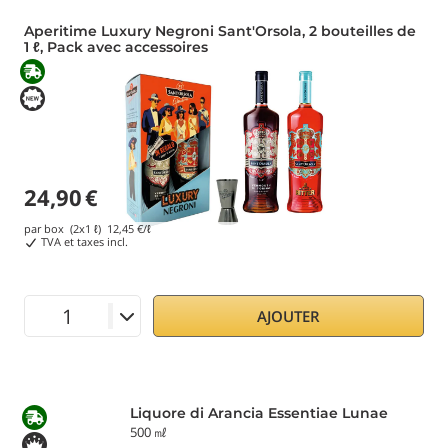
Aperitime Luxury Negroni Sant'Orsola, 2 bouteilles de
1 ℓ, Pack avec accessoires
24,90
€
par box (2x1 ℓ)
12,45
€/ℓ
TVA et taxes incl.
AJOUTER
Liquore di Arancia Essentiae Lunae
500 ㎖