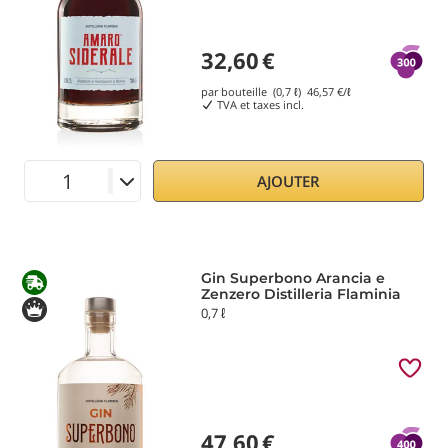
32,60
€
par bouteille (0,7 ℓ)
46,57
€/ℓ
TVA et taxes incl.
AJOUTER
Gin Superbono Arancia e
Zenzero Distilleria Flaminia
0,7 ℓ
47,60
€