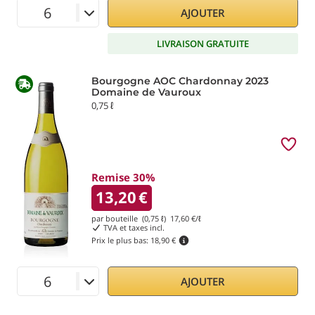
AJOUTER
LIVRAISON GRATUITE
Bourgogne AOC Chardonnay 2023
Domaine de Vauroux
0,75 ℓ
Remise 30%
13,20
€
par bouteille (0,75 ℓ)
17,60
€/ℓ
TVA et taxes incl.
Prix le plus bas:
18,90 €
AJOUTER