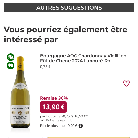
AUTRES SUGGESTIONS
Vous pourriez également être
intéressé par
Bourgogne AOC Chardonnay Vieilli en
Fût de Chêne 2024 Labouré-Roi
0,75 ℓ
Remise 30%
13,90
€
par bouteille (0,75 ℓ)
18,53
€/ℓ
TVA et taxes incl.
Prix le plus bas:
19,90 €