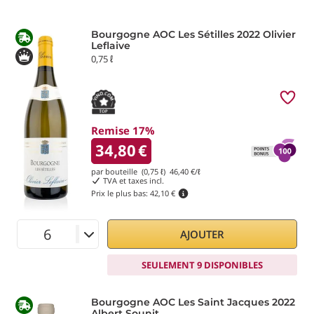
Bourgogne AOC Les Sétilles 2022 Olivier
Leflaive
0,75 ℓ
Remise 17%
34,80
€
par bouteille (0,75 ℓ)
46,40
€/ℓ
TVA et taxes incl.
Prix le plus bas:
42,10 €
AJOUTER
SEULEMENT 9 DISPONIBLES
Bourgogne AOC Les Saint Jacques 2022
Albert Sounit