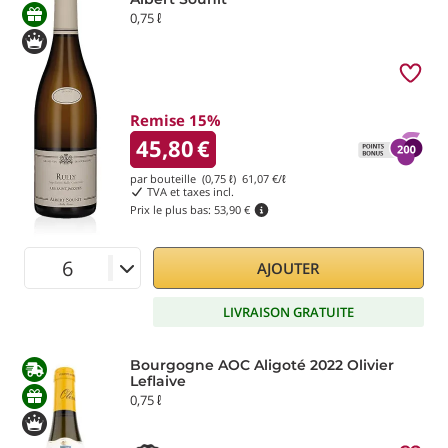
0,75 ℓ
Remise 15%
45,80
€
par bouteille (0,75 ℓ)
61,07
€/ℓ
TVA et taxes incl.
Prix le plus bas:
53,90 €
AJOUTER
LIVRAISON GRATUITE
Bourgogne AOC Aligoté 2022 Olivier
Leflaive
0,75 ℓ