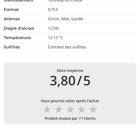
Tonneau en chêne
vieillissement
0,75 ℓ
format
Citron, Miel, Vanille
arômes
12.5%
degré d’alcool
12-13 °C
température
Contient des sulfites
Sulfites
Note moyenne
3,80
/
5
Vous pourrez voter après l'achat
★
★
★
★
★
Produit évalué par
11
clients