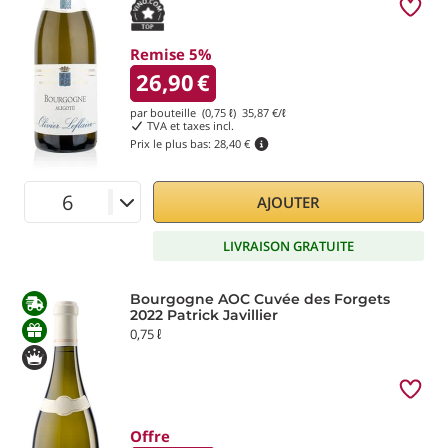
Remise 5%
26,90
€
par bouteille (0,75 ℓ)
35,87
€/ℓ
TVA et taxes incl.
Prix le plus bas:
28,40 €
AJOUTER
LIVRAISON GRATUITE
Bourgogne AOC Cuvée des Forgets
2022 Patrick Javillier
0,75 ℓ
Offre