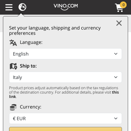
0
Set your language, shipping and currency
preferences
Etna Bianco DOC Le
Language:
Sabbie dell'Etna 2024
Firriato
Ship to:
FIRRIATO
0,75 ℓ
Product prices adjust automatically based on the tax regulations
of the destination country. For additional details, please visit
this
link
.
Currency: