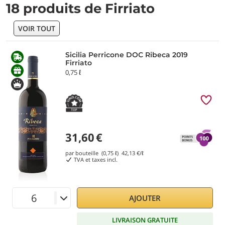
18 produits de Firriato
VOIR TOUT
Sicilia Perricone DOC Ribeca 2019
Firriato
0,75 ℓ
31,60
€
par bouteille (0,75 ℓ)
42,13
€/ℓ
TVA et taxes incl.
AJOUTER
LIVRAISON GRATUITE