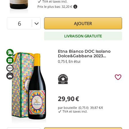
TVA et taxes incl.
Prix le plus bas:
32,20 €
AJOUTER
LIVRAISON GRATUITE
Etna Bianco DOC Isolano
Dolce&Gabbana 2023
Donnafugata
0,75 ℓ, En étui
29,90
€
par bouteille (0,75 ℓ)
39,87
€/ℓ
TVA et taxes incl.