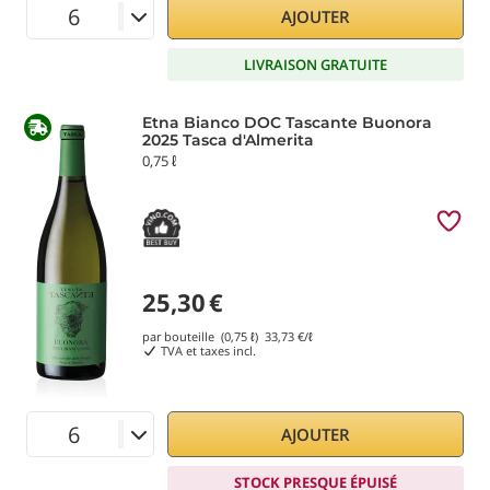
AJOUTER
LIVRAISON GRATUITE
Etna Bianco DOC Tascante Buonora
2025 Tasca d'Almerita
0,75 ℓ
25,30
€
par bouteille (0,75 ℓ)
33,73
€/ℓ
TVA et taxes incl.
AJOUTER
STOCK PRESQUE ÉPUISÉ