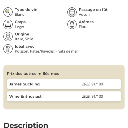
Type de vin
Passage en fût
Blanc
Aucun
Corps
Arômes
Léger
Floral
Origine
Italie, Sicile
Idéal avec
Poisson, Pâtes/Raviolis, Fruits de mer
prix des autres millésimes
2022
91/100
James Suckling
2020
91/100
Wine Enthusiast
Description