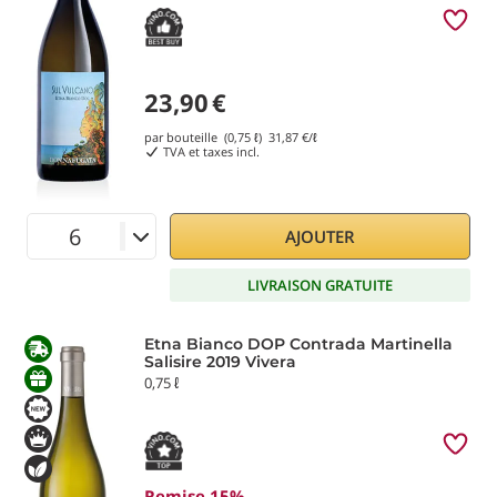
23,90
€
par bouteille (0,75 ℓ)
31,87
€/ℓ
TVA et taxes incl.
AJOUTER
LIVRAISON GRATUITE
Etna Bianco DOP Contrada Martinella
Salisire 2019 Vivera
0,75 ℓ
Remise 15%