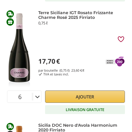
Terre Siciliane IGT Rosato Frizzante
Charme Rosé 2025 Firriato
0,75 ℓ
17,70
€
par bouteille (0,75 ℓ)
23,60
€/ℓ
TVA et taxes incl.
AJOUTER
LIVRAISON GRATUITE
Sicilia DOC Nero d'Avola Harmonium
2020 Firriato