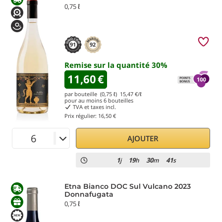
0,75 ℓ
91
92
Remise sur la quantité
30
%
11,60
€
par bouteille (0,75 ℓ)
15,47
€/ℓ
pour au moins
6
bouteilles
TVA et taxes incl.
Prix régulier:
16,50 €
AJOUTER
1
19
30
41
j
h
m
s
Etna Bianco DOC Sul Vulcano 2023
Donnafugata
0,75 ℓ