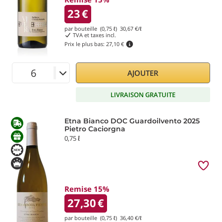
23
€
par bouteille (0,75 ℓ)
30,67
€/ℓ
TVA et taxes incl.
Prix le plus bas:
27,10 €
AJOUTER
LIVRAISON GRATUITE
Etna Bianco DOC Guardoilvento 2025
Pietro Caciorgna
0,75 ℓ
Remise 15%
27,30
€
par bouteille (0,75 ℓ)
36,40
€/ℓ