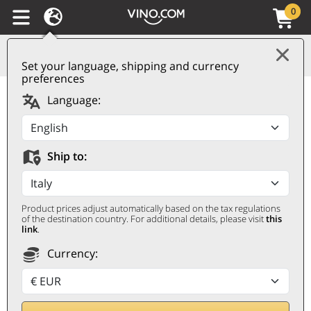
0
Set your language, shipping and currency
preferences
Morellino di Scansano
Language:
DOCG 2022 Jacopo
Biondi Santi
Ship to:
JACOPO BIONDI SANTI
0,75 ℓ
Product prices adjust automatically based on the tax regulations
of the destination country. For additional details, please visit
this
link
.
Currency: