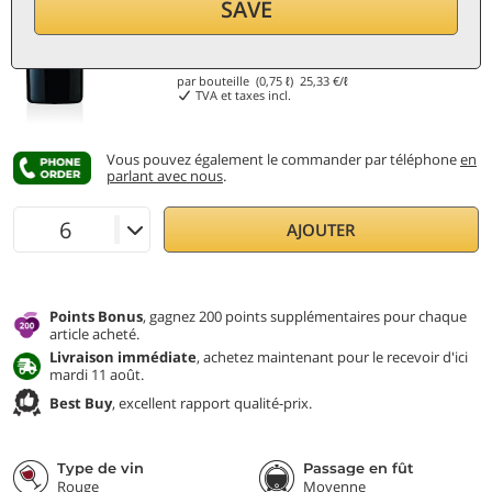
SAVE
19
€
par bouteille (0,75 ℓ)
25,33
€/ℓ
TVA et taxes incl.
Vous pouvez également le commander par téléphone
en
parlant avec nous
.
AJOUTER
Points Bonus
, gagnez 200 points supplémentaires pour chaque
article acheté.
Livraison immédiate
, achetez maintenant pour le recevoir d'ici
mardi 11 août.
Best Buy
, excellent rapport qualité-prix.
Type de vin
Passage en fût
Rouge
Moyenne