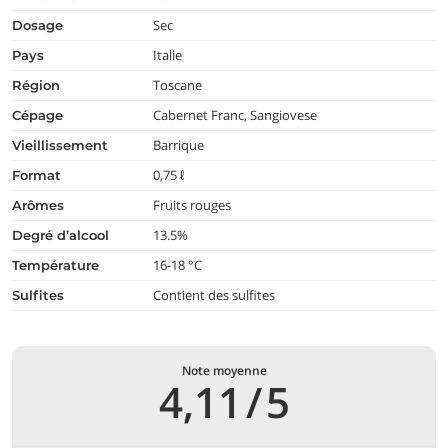
Sec
dosage
Italie
pays
Toscane
région
Cabernet Franc, Sangiovese
cépage
Barrique
vieillissement
0,75 ℓ
format
Fruits rouges
arômes
13.5%
degré d’alcool
16-18 °C
température
Contient des sulfites
Sulfites
Note moyenne
4,11
/
5