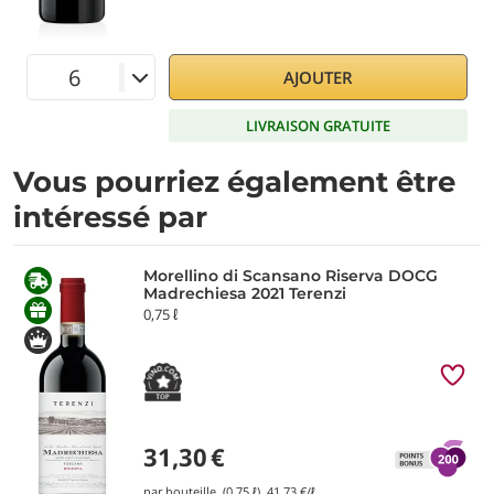
AJOUTER
LIVRAISON GRATUITE
Vous pourriez également être
intéressé par
Morellino di Scansano Riserva DOCG
Madrechiesa 2021 Terenzi
0,75 ℓ
31,30
€
par bouteille (0,75 ℓ)
41,73
€/ℓ