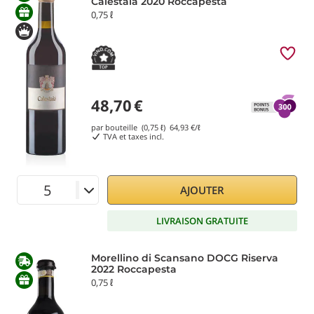
Calestaia 2020 Roccapesta
0,75 ℓ
48,70
€
par bouteille (0,75 ℓ)
64,93
€/ℓ
TVA et taxes incl.
AJOUTER
LIVRAISON GRATUITE
Morellino di Scansano DOCG Riserva
2022 Roccapesta
0,75 ℓ