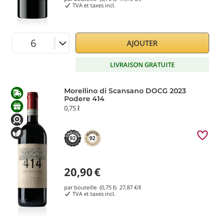
TVA et taxes incl.
AJOUTER
LIVRAISON GRATUITE
Morellino di Scansano DOCG 2023
Podere 414
0,75 ℓ
92
92
20,90
€
par bouteille (0,75 ℓ)
27,87
€/ℓ
TVA et taxes incl.