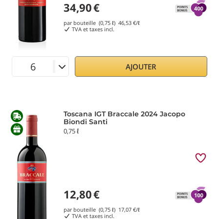
34,90
€
par bouteille (0,75 ℓ)
46,53
€/ℓ
TVA et taxes incl.
AJOUTER
Toscana IGT Braccale 2024 Jacopo
Biondi Santi
0,75 ℓ
12,80
€
par bouteille (0,75 ℓ)
17,07
€/ℓ
TVA et taxes incl.