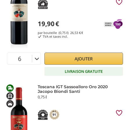
19,90
€
par bouteille (0,75 ℓ)
26,53
€/ℓ
TVA et taxes incl.
AJOUTER
LIVRAISON GRATUITE
Toscana IGT Sassoalloro Oro 2020
Jacopo Biondi Santi
0,75 ℓ
91