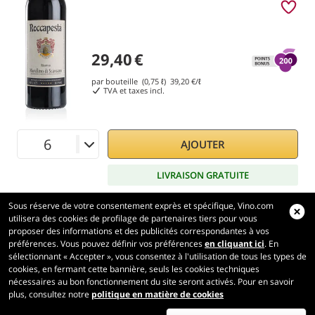
29,40
€
par bouteille (0,75 ℓ)
39,20
€/ℓ
TVA et taxes incl.
AJOUTER
LIVRAISON GRATUITE
Sous réserve de votre consentement exprès et spécifique, Vino.com
utilisera des cookies de profilage de partenaires tiers pour vous
proposer des informations et des publicités correspondantes à vos
préférences. Vous pouvez définir vos préférences
en cliquant ici
. En
Vino.com
sélectionnant « Accepter », vous consentez à l'utilisation de tous les types de
Made with
in Tuscany
cookies, en fermant cette bannière, seuls les cookies techniques
nécessaires au bon fonctionnement du site seront activés. Pour en savoir
Page traitée en 181 ms
plus, consultez notre
politique en matière de cookies
production-front-1-1
Copyright © 2026 VINO.COM 3ND S.r.l.
P.IVA IT06031960484 REA FI 594577 Cap. Soc. 345.772,16 € i.v.