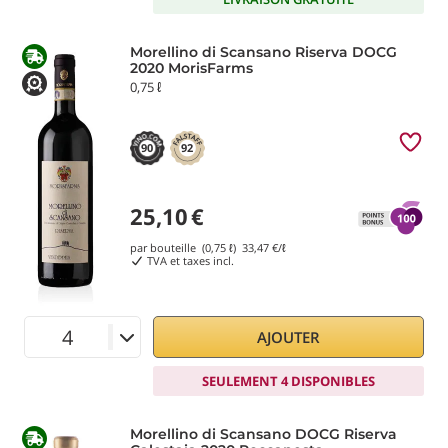
Morellino di Scansano Riserva DOCG
2020 MorisFarms
0,75 ℓ
90
92
25,10
€
par bouteille (0,75 ℓ)
33,47
€/ℓ
TVA et taxes incl.
AJOUTER
SEULEMENT 4 DISPONIBLES
Morellino di Scansano DOCG Riserva