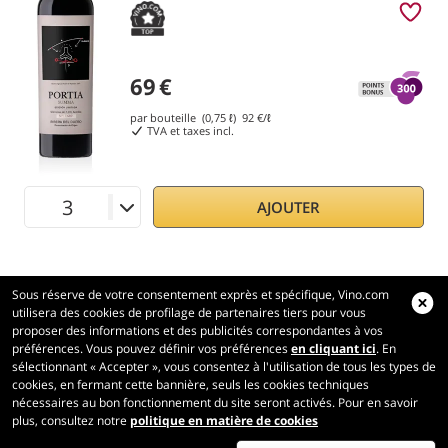
69
€
par bouteille (0,75 ℓ)
92
€/ℓ
TVA et taxes incl.
AJOUTER
Sous réserve de votre consentement exprès et spécifique, Vino.com
utilisera des cookies de profilage de partenaires tiers pour vous
proposer des informations et des publicités correspondantes à vos
préférences. Vous pouvez définir vos préférences
en cliquant ici
. En
Vino.com
sélectionnant « Accepter », vous consentez à l'utilisation de tous les types de
Made with
in Tuscany
cookies, en fermant cette bannière, seuls les cookies techniques
nécessaires au bon fonctionnement du site seront activés. Pour en savoir
Page traitée en 151 ms
plus, consultez notre
politique en matière de cookies
production-front-1-1
Copyright © 2026 VINO.COM 3ND S.r.l.
P.IVA IT06031960484 REA FI 594577 Cap. Soc. 345.772,16 € i.v.