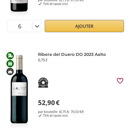
TVA et taxes incl.
AJOUTER
Ribera del Duero DO 2023 Aalto
0,75 ℓ
52,90
€
par bouteille (0,75 ℓ)
70,53
€/ℓ
TVA et taxes incl.