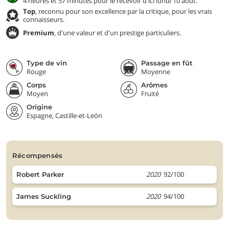
4 heures et 57 minutes pour le recevoir d'ici lundi 10 août.
Top
, reconnu pour son excellence par la critique, pour les vrais
connaisseurs.
Premium
, d'une valeur et d'un prestige particuliers.
Type de vin
Passage en fût
Rouge
Moyenne
Corps
Arômes
Moyen
Fruité
Origine
Espagne, Castille-et-León
récompensés
2020
92/100
Robert Parker
2020
94/100
James Suckling