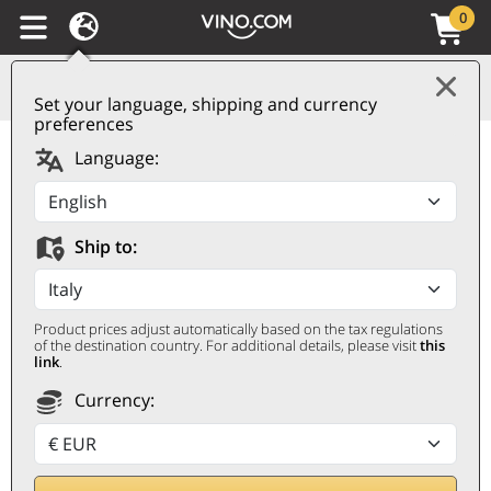
0
Set your language, shipping and currency
preferences
Ribera del Duero DO
Language:
Tinto 2020
Milsetentayseis
Ship to:
MILSETENTAYSEIS
0,75 ℓ
Product prices adjust automatically based on the tax regulations
of the destination country. For additional details, please visit
this
link
.
Currency: