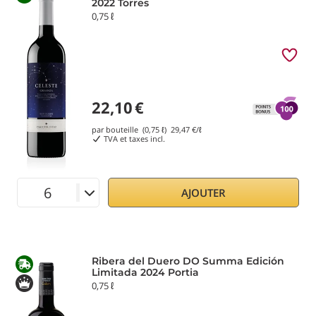
2022 Torres
0,75 ℓ
22,10
€
par bouteille (0,75 ℓ)
29,47
€/ℓ
TVA et taxes incl.
AJOUTER
Ribera del Duero DO Summa Edición
Limitada 2024 Portia
0,75 ℓ