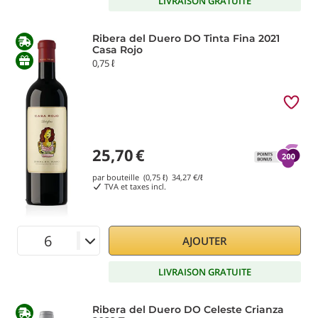
LIVRAISON GRATUITE
Ribera del Duero DO Tinta Fina 2021
Casa Rojo
0,75 ℓ
25,70
€
par bouteille (0,75 ℓ)
34,27
€/ℓ
TVA et taxes incl.
AJOUTER
LIVRAISON GRATUITE
Ribera del Duero DO Celeste Crianza