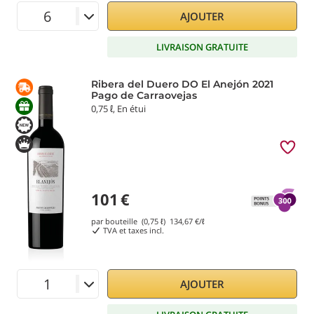
AJOUTER
LIVRAISON GRATUITE
Ribera del Duero DO El Anejón 2021
Pago de Carraovejas
0,75 ℓ, En étui
101
€
par bouteille (0,75 ℓ)
134,67
€/ℓ
TVA et taxes incl.
AJOUTER