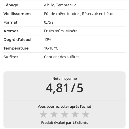
Albillo, Tempranillo
cépage
Fût de chêne foudres, Réservoir en béton
vieillissement
0,75 ℓ
format
Fruits mûrs, Minéral
arômes
13%
degré d’alcool
16-18 °C
température
Contient des sulfites
Sulfites
Note moyenne
4,81
/
5
Vous pourrez voter après l'achat
★
★
★
★
★
Produit évalué par
13
clients