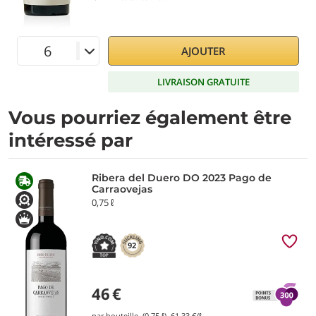
AJOUTER
LIVRAISON GRATUITE
Vous pourriez également être
intéressé par
Ribera del Duero DO 2023 Pago de
Carraovejas
0,75 ℓ
92
46
€
par bouteille (0,75 ℓ)
61,33
€/ℓ