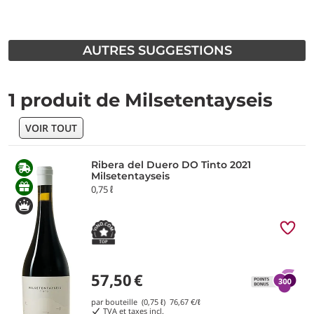
AUTRES SUGGESTIONS
1 produit de Milsetentayseis
VOIR TOUT
Ribera del Duero DO Tinto 2021
Milsetentayseis
0,75 ℓ
57,50
€
par bouteille (0,75 ℓ)
76,67
€/ℓ
TVA et taxes incl.