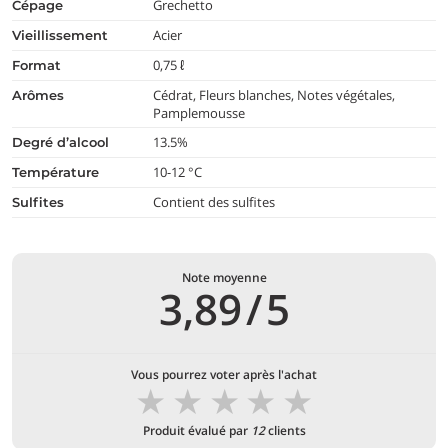
Grechetto
cépage
Acier
vieillissement
0,75 ℓ
format
Cédrat, Fleurs blanches, Notes végétales,
arômes
Pamplemousse
13.5%
degré d’alcool
10-12 °C
température
Contient des sulfites
Sulfites
Note moyenne
3,89
/
5
Vous pourrez voter après l'achat
★
★
★
★
★
Produit évalué par
12
clients