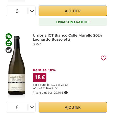
AJOUTER
LIVRAISON GRATUITE
Umbria IGT Bianco Colle Murello 2024
Leonardo Bussoletti
0,75 ℓ
Remise 10%
18
€
par bouteille (0,75 ℓ)
24
€/ℓ
TVA et taxes incl.
Prix le plus bas:
20,10 €
AJOUTER