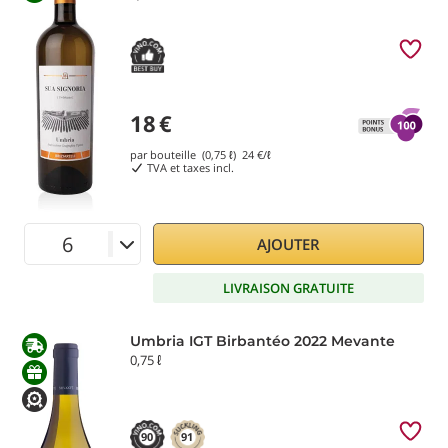
18
€
par bouteille (0,75 ℓ)
24
€/ℓ
TVA et taxes incl.
AJOUTER
LIVRAISON GRATUITE
Umbria IGT Birbantéo 2022 Mevante
0,75 ℓ
90
91