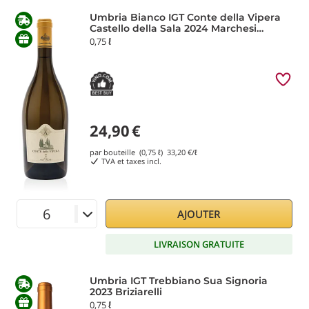
Umbria Bianco IGT Conte della Vipera
Castello della Sala 2024 Marchesi
Antinori
0,75 ℓ
24,90
€
par bouteille (0,75 ℓ)
33,20
€/ℓ
TVA et taxes incl.
AJOUTER
LIVRAISON GRATUITE
Umbria IGT Trebbiano Sua Signoria
2023 Briziarelli
0,75 ℓ