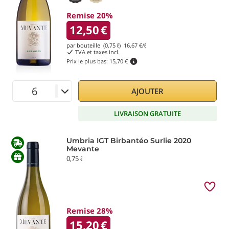
Remise 20%
12,50
€
par bouteille (0,75 ℓ)
16,67
€/ℓ
TVA et taxes incl.
Prix le plus bas:
15,70 €
AJOUTER
LIVRAISON GRATUITE
Umbria IGT Birbantéo Surlie 2020
Mevante
0,75 ℓ
Remise 28%
15,20
€