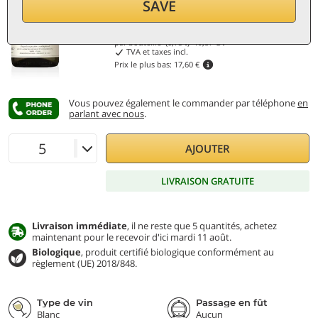
Remise 15%
SAVE
14,90
€
par bouteille (0,75 ℓ)
19,87
€/ℓ
TVA et taxes incl.
Prix le plus bas:
17,60 €
Vous pouvez également le commander par téléphone
en
parlant avec nous
.
AJOUTER
LIVRAISON GRATUITE
Livraison immédiate
, il ne reste que 5 quantités, achetez
maintenant pour le recevoir d'ici mardi 11 août.
Biologique
, produit certifié biologique conformément au
règlement (UE) 2018/848.
Type de vin
Passage en fût
Blanc
Aucun