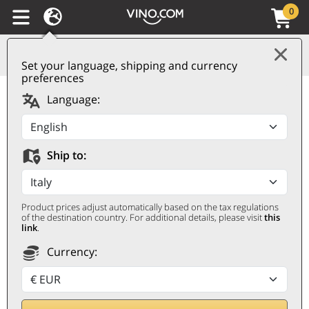
0
Set your language, shipping and currency
preferences
Umbria IGT Grechetto
Language:
Colle Ozio 2024
Leonardo Bussoletti
Ship to:
LEONARDO BUSSOLETTI
0,75 ℓ
Product prices adjust automatically based on the tax regulations
of the destination country. For additional details, please visit
this
link
.
Currency: