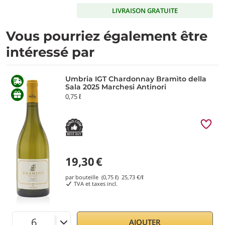
LIVRAISON GRATUITE
Vous pourriez également être
intéressé par
Umbria IGT Chardonnay Bramìto della
Sala 2025 Marchesi Antinori
0,75 ℓ
19,30
€
par bouteille (0,75 ℓ)
25,73
€/ℓ
TVA et taxes incl.
AJOUTER