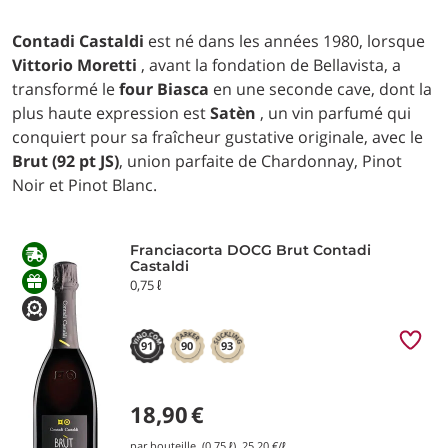
Contadi Castaldi
est né dans les années 1980, lorsque
Vittorio Moretti
, avant la fondation de Bellavista, a
transformé le
four Biasca
en une seconde cave, dont la
plus haute expression est
Satèn
, un vin parfumé qui
conquiert pour sa fraîcheur gustative originale, avec le
Brut (92 pt JS)
, union parfaite de Chardonnay, Pinot
Noir et Pinot Blanc.
Franciacorta DOCG Brut Contadi
Castaldi
0,75 ℓ
91
90
93
18,90
€
par bouteille (0,75 ℓ)
25,20
€/ℓ