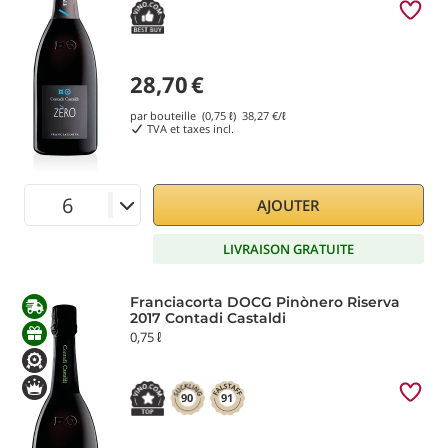
28,70
€
par bouteille (0,75 ℓ)
38,27
€/ℓ
TVA et taxes incl.
AJOUTER
LIVRAISON GRATUITE
Franciacorta DOCG Pinònero Riserva
2017 Contadi Castaldi
0,75 ℓ
90
91