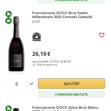
Franciacorta DOCG Brut Satèn
Millesimato 2021 Contadi Castaldi
0,75 ℓ
26,10
€
par bouteille (0,75 ℓ)
34,80
€/ℓ
TVA et taxes incl.
AJOUTER
LIVRAISON GRATUITE
Franciacorta DOCG Extra Brut Blànc