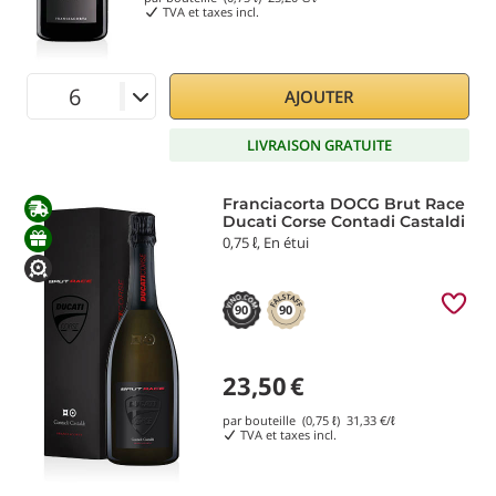
TVA et taxes incl.
AJOUTER
LIVRAISON GRATUITE
Franciacorta DOCG Brut Race
Ducati Corse Contadi Castaldi
0,75 ℓ, En étui
90
90
23,50
€
par bouteille (0,75 ℓ)
31,33
€/ℓ
TVA et taxes incl.