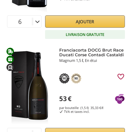
AJOUTER
LIVRAISON GRATUITE
Franciacorta DOCG Brut Race
Ducati Corse Contadi Castaldi
Magnum 1,5 ℓ, En étui
90
90
53
€
par bouteille (1,5 ℓ)
35,33
€/ℓ
TVA et taxes incl.