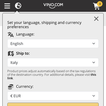
0
Set your language, shipping and currency
preferences
Language:
EXPIRE
VENDREDI 15
CADEAU
EXCLUSIF
Ship to:
Product prices adjust automatically based on the tax regulations
of the destination country. For additional details, please visit
this
link
.
Currency:
CONTADI CASTALDI
Escape from the ordinary