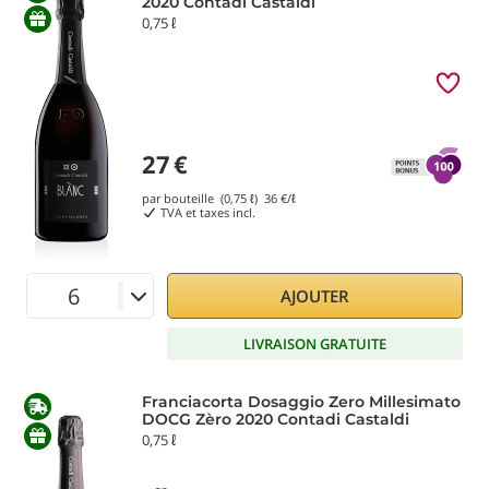
2020 Contadi Castaldi
0,75 ℓ
27
€
par bouteille (0,75 ℓ)
36
€/ℓ
TVA et taxes incl.
AJOUTER
LIVRAISON GRATUITE
Franciacorta Dosaggio Zero Millesimato
DOCG Zèro 2020 Contadi Castaldi
0,75 ℓ