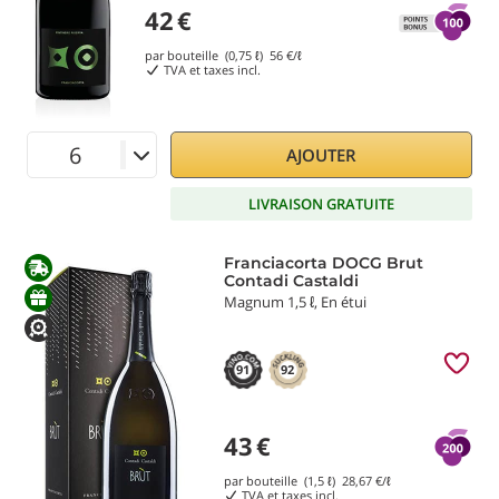
42
€
par bouteille (0,75 ℓ)
56
€/ℓ
TVA et taxes incl.
AJOUTER
LIVRAISON GRATUITE
Franciacorta DOCG Brut
Contadi Castaldi
Magnum 1,5 ℓ, En étui
91
92
43
€
par bouteille (1,5 ℓ)
28,67
€/ℓ
TVA et taxes incl.