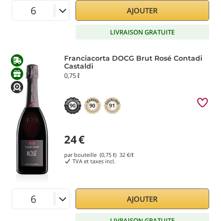
AJOUTER
LIVRAISON GRATUITE
Franciacorta DOCG Brut Rosé Contadi
Castaldi
0,75 ℓ
90
90
91
24
€
par bouteille (0,75 ℓ)
32
€/ℓ
TVA et taxes incl.
AJOUTER
LIVRAISON GRATUITE