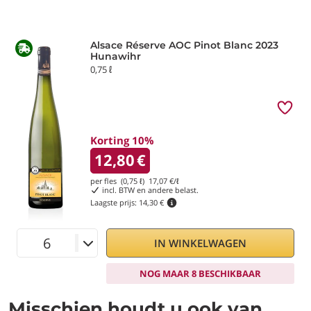
Alsace Réserve AOC Pinot Blanc 2023
Hunawihr
0,75 ℓ
Korting 10%
12,80
€
per fles (0,75 ℓ)
17,07
€/ℓ
incl. BTW en andere belast.
Laagste prijs:
14,30 €
IN WINKELWAGEN
NOG MAAR 8 BESCHIKBAAR
Misschien houdt u ook van