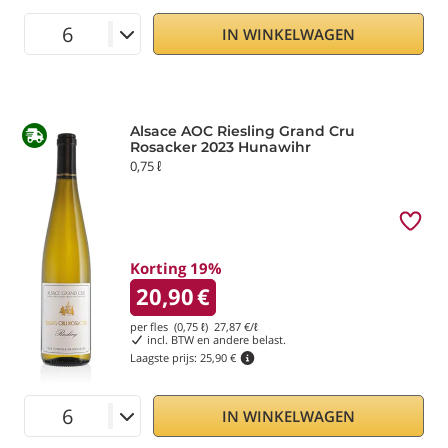
IN WINKELWAGEN
Alsace AOC Riesling Grand Cru
Rosacker 2023 Hunawihr
0,75 ℓ
Korting 19%
20,90
€
per fles (0,75 ℓ)
27,87
€/ℓ
incl. BTW en andere belast.
Laagste prijs:
25,90 €
IN WINKELWAGEN