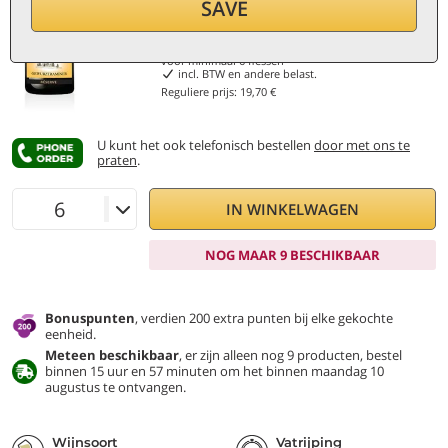
SAVE
18,70
€
per fles (0,75 ℓ)
24,93
€/ℓ
voor minimaal
6
flessen
incl. BTW en andere belast.
Reguliere prijs:
19,70 €
U kunt het ook telefonisch bestellen
door met ons te
praten
.
IN WINKELWAGEN
NOG MAAR 9 BESCHIKBAAR
Bonuspunten
, verdien 200 extra punten bij elke gekochte
eenheid.
Meteen beschikbaar
, er zijn alleen nog 9 producten, bestel
binnen 15 uur en 57 minuten om het binnen maandag 10
augustus te ontvangen.
Wijnsoort
Vatrijping