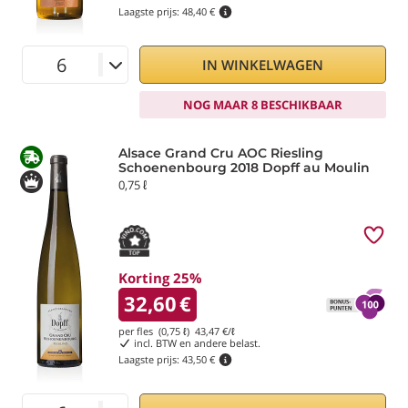
Laagste prijs:
48,40 €
IN WINKELWAGEN
NOG MAAR 8 BESCHIKBAAR
Alsace Grand Cru AOC Riesling
Schoenenbourg 2018 Dopff au Moulin
0,75 ℓ
Korting 25%
32,60
€
per fles (0,75 ℓ)
43,47
€/ℓ
incl. BTW en andere belast.
Laagste prijs:
43,50 €