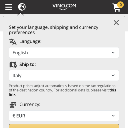
0
Set your language, shipping and currency
preferences
Alsace Réserve AOC
Language:
Gewürztraminer 2022
Hunawihr
Ship to:
HUNAWIHR
0,75 ℓ
Product prices adjust automatically based on the tax regulations
of the destination country. For additional details, please visit
this
link
.
Currency:
Kwantumkorting
5
%