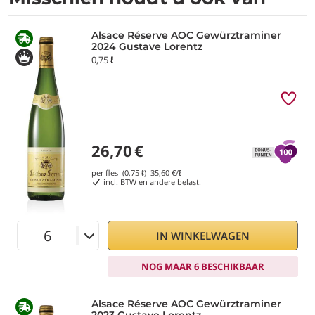
Alsace Réserve AOC Gewürztraminer
2024 Gustave Lorentz
0,75 ℓ
26,70
€
per fles (0,75 ℓ)
35,60
€/ℓ
incl. BTW en andere belast.
IN WINKELWAGEN
NOG MAAR 6 BESCHIKBAAR
Alsace Réserve AOC Gewürztraminer