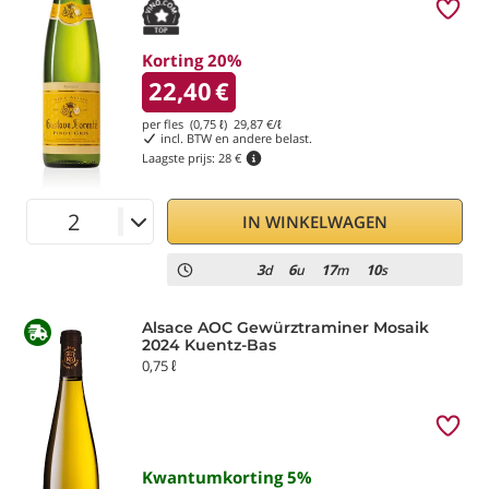
Korting 20%
22,40
€
per fles (0,75 ℓ)
29,87
€/ℓ
incl. BTW en andere belast.
Laagste prijs:
28 €
IN WINKELWAGEN
3
6
17
10
d
u
m
s
Alsace AOC Gewürztraminer Mosaik
2024 Kuentz-Bas
0,75 ℓ
Kwantumkorting
5
%