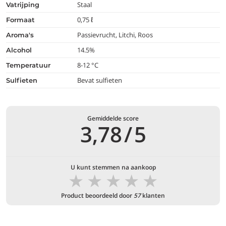
Staal
vatrijping
0,75 ℓ
formaat
Passievrucht, Litchi, Roos
aroma's
14.5%
alcohol
8-12 °C
temperatuur
Bevat sulfieten
Sulfieten
Gemiddelde score
3,78
/
5
U kunt stemmen na aankoop
★
★
★
★
★
Product beoordeeld door
57
klanten