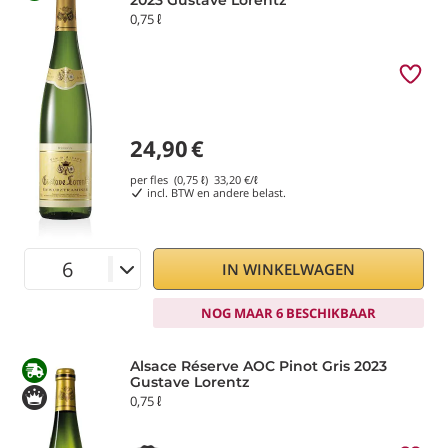
2023 Gustave Lorentz
0,75 ℓ
24,90
€
per fles (0,75 ℓ)
33,20
€/ℓ
incl. BTW en andere belast.
IN WINKELWAGEN
NOG MAAR 6 BESCHIKBAAR
Alsace Réserve AOC Pinot Gris 2023
Gustave Lorentz
0,75 ℓ