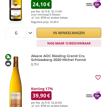
24,10
€
per fles (0,75 ℓ)
32,13
€/ℓ
voor minimaal
6
flessen
incl. BTW en andere belast.
Reguliere prijs:
25,40 €
IN WINKELWAGEN
NOG MAAR 12 BESCHIKBAAR
Alsace AOC Riesling Grand Cru
Schlossberg 2020 Michel Fonné
0,75 ℓ
Korting 17%
39,90
€
per fles (0,75 ℓ)
53,20
€/ℓ
incl. BTW en andere belast.