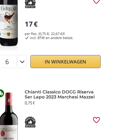
17
€
per fles (0,75 ℓ)
22,67
€/ℓ
incl. BTW en andere belast.
IN WINKELWAGEN
Chianti Classico DOCG Riserva
Ser Lapo 2023 Marchesi Mazzei
0,75 ℓ