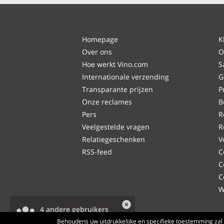
Homepage
K
Over ons
O
Hoe werkt Vino.com
S
Internationale verzending
G
Transparante prijzen
P
Onze reclames
B
Pers
R
Veelgestelde vragen
R
Relatiegeschenken
V
RSS-feed
C
C
C
W
4 andere gebruikers
bekijken dit product.
Behoudens uw uitdrukkelijke en specifieke toestemming zal 