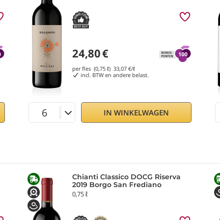
24,80
€
per fles (0,75 ℓ)
33,07
€/ℓ
incl. BTW en andere belast.
IN WINKELWAGEN
Chianti Classico DOCG Riserva
2019 Borgo San Frediano
0,75 ℓ