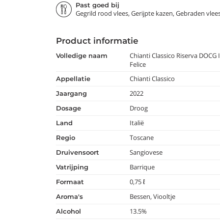
Past goed bij
Gegrild rood vlees, Gerijpte kazen, Gebraden vlee
Product informatie
Chianti Classico Riserva DOCG I
volledige naam
Felice
Chianti Classico
appellatie
2022
jaargang
Droog
dosage
Italië
land
Toscane
regio
Sangiovese
druivensoort
Barrique
vatrijping
0,75 ℓ
formaat
Bessen, Viooltje
aroma's
13.5%
alcohol