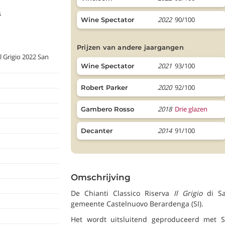
s
2022
90/100
Wine Spectator
prijzen van andere jaargangen
l Grigio 2022 San
2021
93/100
Wine Spectator
2020
92/100
Robert Parker
2018
Drie glazen
Gambero Rosso
2014
91/100
Decanter
Omschrijving
De Chianti Classico Riserva
Il Grigio
di Sa
gemeente Castelnuovo Berardenga (SI).
Het wordt uitsluitend geproduceerd met S