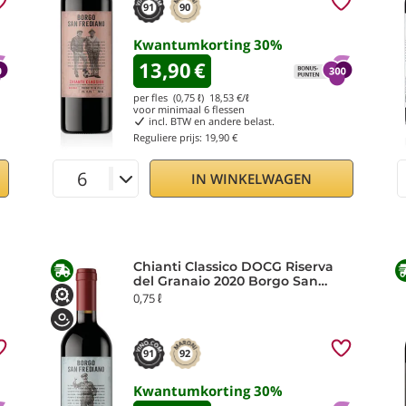
91
90
Kwantumkorting
30
%
13,90
€
per fles (0,75 ℓ)
18,53
€/ℓ
voor minimaal
6
flessen
incl. BTW en andere belast.
Reguliere prijs:
19,90 €
IN WINKELWAGEN
Chianti Classico DOCG Riserva
del Granaio 2020 Borgo San
Frediano
0,75 ℓ
91
92
Kwantumkorting
30
%