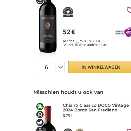
52
€
per fles (0,75 ℓ)
69,33
€/ℓ
incl. BTW en andere belast.
IN WINKELWAGEN
Misschien houdt u ook van
Chianti Classico DOCG Vintage
2024 Borgo San Frediano
0,75 ℓ