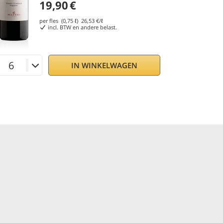
19,90
€
per fles (0,75 ℓ)
26,53
€/ℓ
incl. BTW en andere belast.
IN WINKELWAGEN