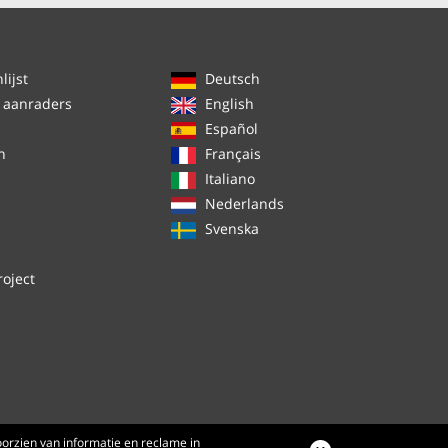
ijst
Deutsch
 aanraders
English
Español
n
Français
Italiano
Nederlands
Svenska
roject
orzien van informatie en reclame in