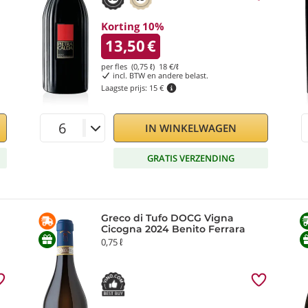
Korting 10%
13,50
€
per fles (0,75 ℓ)
18
€/ℓ
incl. BTW en andere belast.
Laagste prijs:
15 €
IN WINKELWAGEN
GRATIS VERZENDING
Greco di Tufo DOCG Vigna
Cicogna 2024 Benito Ferrara
0,75 ℓ