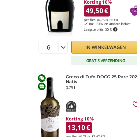
Korting 10%
49,50
€
per fles (0,75 ℓ)
66
€/ℓ
incl. BTW en andere belast.
Laagste prijs:
55 €
IN WINKELWAGEN
GRATIS VERZENDING
Greco di Tufo DOCG 25 Rare 20
Nativ
0,75 ℓ
Korting 10%
13,10
€
per fles (0,75 ℓ)
17,47
€/ℓ