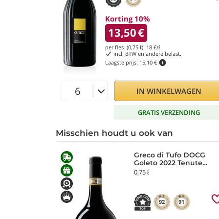
Korting 10%
13,50
€
per fles (0,75 ℓ)
18
€/ℓ
incl. BTW en andere belast.
Laagste prijs:
15,10 €
IN WINKELWAGEN
GRATIS VERZENDING
Misschien houdt u ook van
Greco di Tufo DOCG
Goleto 2022 Tenute
Capaldo
0,75 ℓ
92
91