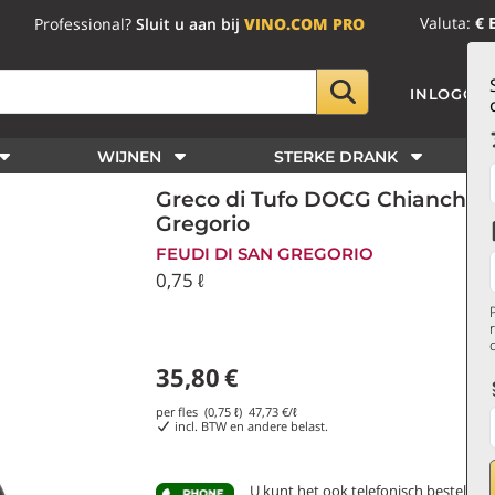
Valuta:
€ 
Professional?
Sluit u aan bij
VINO.COM PRO
INLOGGE
WIJNEN
STERKE DRANK
Greco di Tufo DOCG Chianchetel
Gregorio
FEUDI DI SAN GREGORIO
0,75 ℓ
35,80
€
per fles (0,75 ℓ)
47,73
€/ℓ
incl. BTW en andere belast.
U kunt het ook telefonisch bestellen