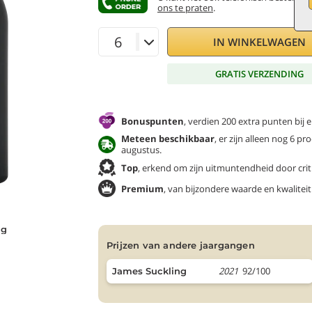
ons te praten
.
IN WINKELWAGEN
GRATIS VERZENDING
Bonuspunten
, verdien 200 extra punten bij 
Meteen beschikbaar
, er zijn alleen nog 6 
augustus.
Top
, erkend om zijn uitmuntendheid door criti
Premium
, van bijzondere waarde en kwaliteit
ng
prijzen van andere jaargangen
2021
92/100
James Suckling