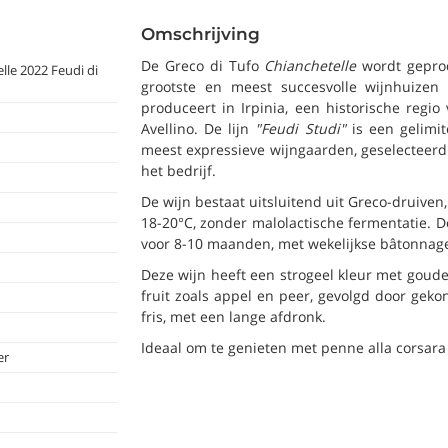
Omschrijving
De Greco di Tufo
Chianchetelle
wordt geprod
lle 2022 Feudi di
grootste en meest succesvolle wijnhuizen
produceert in Irpinia, een historische regi
Avellino. De lijn
"Feudi Studi"
is een gelimit
meest expressieve wijngaarden, geselecteerd 
het bedrijf.
De wijn bestaat uitsluitend uit Greco-druiven
18-20°C, zonder malolactische fermentatie. De
voor 8-10 maanden, met wekelijkse bâtonnage
Deze wijn heeft een strogeel kleur met gouden
fruit zoals appel en peer, gevolgd door gekon
fris, met een lange afdronk.
Ideaal om te genieten met penne alla corsara 
er