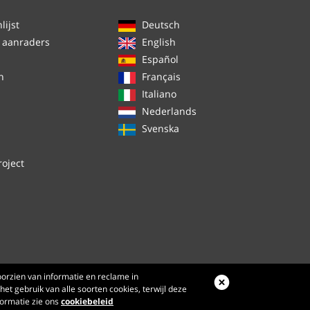
ijst
Deutsch
 aanraders
English
Español
n
Français
Italiano
Nederlands
Svenska
roject
orzien van informatie en reclame in
het gebruik van alle soorten cookies, terwijl deze
formatie zie ons
cookiebeleid