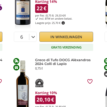
Korting 14%
22
€
per fles (0,75 ℓ)
29,33
€/ℓ
incl. BTW en andere belast.
Laagste prijs:
25,70 €
IN WINKELWAGEN
GRATIS VERZENDING
24
Greco di Tufo DOCG Alèxandros
2024 Colli di Lapio
0,75 ℓ
Korting 10%
20,10
€
per fles (0,75 ℓ)
26,80
€/ℓ