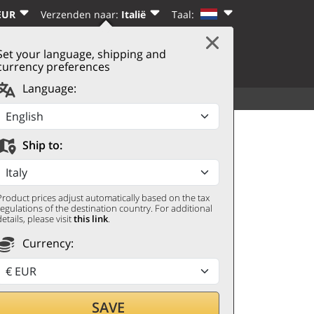
EUR
Verzenden naar:
Italië
Taal:
Set your language, shipping and
|
WINKELWAGEN
(0)
N
REGISTREREN
currency preferences
Language:
ALLE CATEGORIEËN
MEER
le 2022 Feudi di San
Ship to:
Product prices adjust automatically based on the tax
regulations of the destination country. For additional
details, please visit
this link
.
Currency:
SAVE
door met