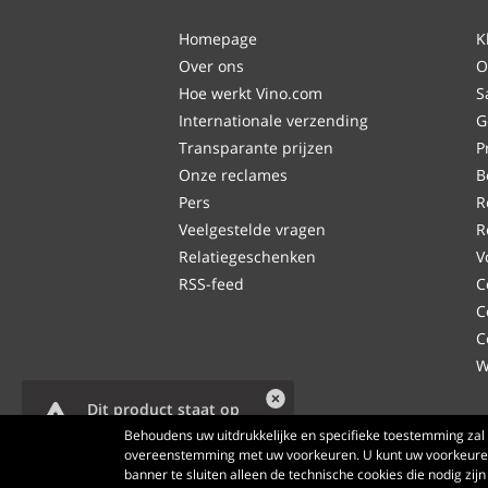
Homepage
K
Over ons
O
Hoe werkt Vino.com
S
Internationale verzending
G
Transparante prijzen
P
Onze reclames
B
Pers
R
Veelgestelde vragen
R
Relatiegeschenken
V
RSS-feed
C
C
C
W
Dit product staat op
het punt te eindigen.
Behoudens uw uitdrukkelijke en specifieke toestemming zal 
overeenstemming met uw voorkeuren. U kunt uw voorkeuren
banner te sluiten alleen de technische cookies die nodig zi