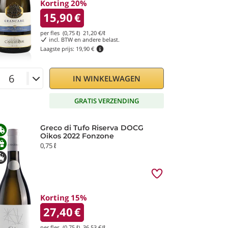
Korting 20%
15,90
€
per fles (0,75 ℓ)
21,20
€/ℓ
incl. BTW en andere belast.
Laagste prijs:
19,90 €
IN WINKELWAGEN
GRATIS VERZENDING
Greco di Tufo Riserva DOCG
Oikos 2022 Fonzone
0,75 ℓ
Korting 15%
27,40
€
per fles (0,75 ℓ)
36,53
€/ℓ