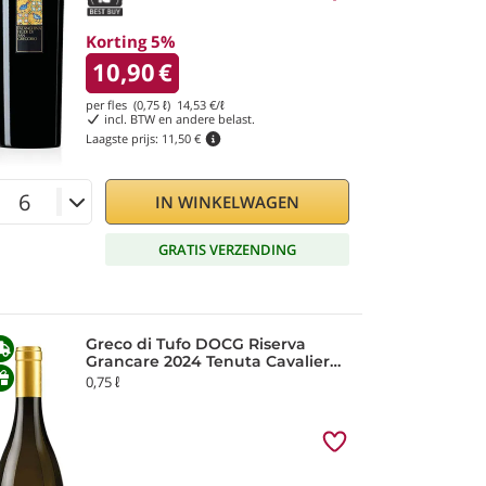
Korting 5%
10,90
€
per fles (0,75 ℓ)
14,53
€/ℓ
incl. BTW en andere belast.
Laagste prijs:
11,50 €
IN WINKELWAGEN
GRATIS VERZENDING
Greco di Tufo DOCG Riserva
Grancare 2024 Tenuta Cavalier
Pepe
0,75 ℓ