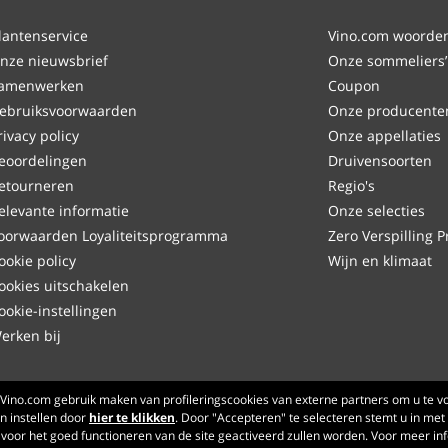
lantenservice
Vino.com woordenl
nze nieuwsbrief
Onze sommeliers’
amenwerken
Coupon
ebruiksvoorwaarden
Onze producente
rivacy policy
Onze appellaties
eoordelingen
Druivensoorten
etourneren
Regio's
elevante informatie
Onze selecties
oorwaarden Loyaliteitsprogramma
Zero Verspilling P
ookie policy
Wijn en klimaat
ookies uitschakelen
ookie-instellingen
erken bij
Made with
in Tuscany
Vino.com gebruik maken van profileringscookies van externe partners om u te vo
 instellen door
hier te klikken
Pagina verwerkt in 119 ms
. Door "Accepteren" te selecteren stemt u in met 
jn voor het goed functioneren van de site geactiveerd zullen worden. Voor meer in
production-front-1-1
Copyright © 2026 VINO.COM 3ND S.r.l.