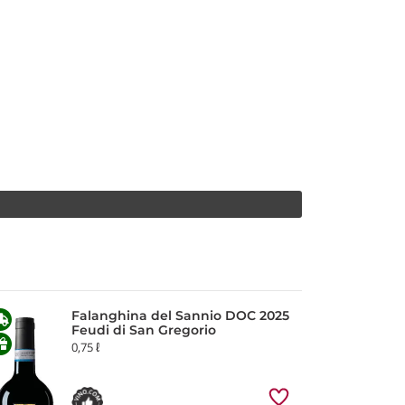
Falanghina del Sannio DOC 2025
Feudi di San Gregorio
0,75 ℓ