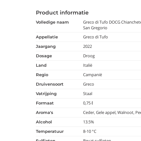
Product informatie
Greco di Tufo DOCG Chianchete
volledige naam
San Gregorio
Greco di Tufo
appellatie
2022
jaargang
Droog
dosage
Italië
land
Campanië
regio
Greco
druivensoort
Staal
vatrijping
0,75 ℓ
formaat
Ceder, Gele appel, Walnoot, Pe
aroma's
13.5%
alcohol
8-10 °C
temperatuur
Bevat sulfieten
Sulfieten