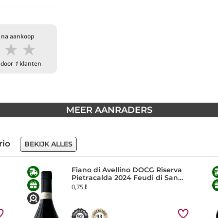
 na aankoop
★
★
★
 door
1
klanten
MEER AANRADERS
rio
BEKIJK ALLES
Fiano di Avellino DOCG Riserva
Pietracalda 2024 Feudi di San
Gregorio
0,75 ℓ
92
93