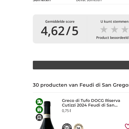
Gemiddelde score
U kunt stemmen
★
★
4,62
/
5
Product beoordeeld
30 producten van Feudi di San Grego
Greco di Tufo DOCG Riserva
Cutizzi 2024 Feudi di San
Gregorio
0,75 ℓ
93
94