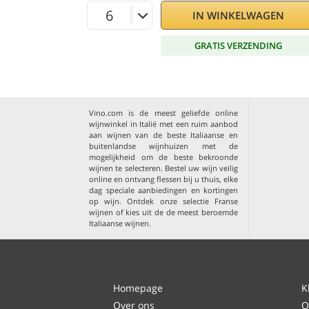
IN WINKELWAGEN
GRATIS VERZENDING
Vino.com is de meest geliefde online
wijnwinkel in Italië met een ruim aanbod
aan wijnen van de beste Italiaanse en
buitenlandse wijnhuizen met de
mogelijkheid om de beste bekroonde
wijnen te selecteren. Bestel uw wijn veilig
online en ontvang flessen bij u thuis, elke
dag speciale aanbiedingen en kortingen
op wijn. Ontdek onze selectie
Franse
wijnen
of kies uit de
de meest beroemde
Italiaanse wijnen
.
Homepage
K
Over ons
O