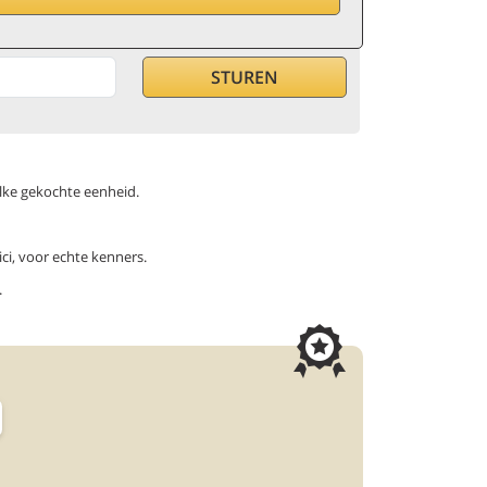
 zodra dit product weer beschikbaar is.
elke gekochte eenheid.
ci, voor echte kenners.
.