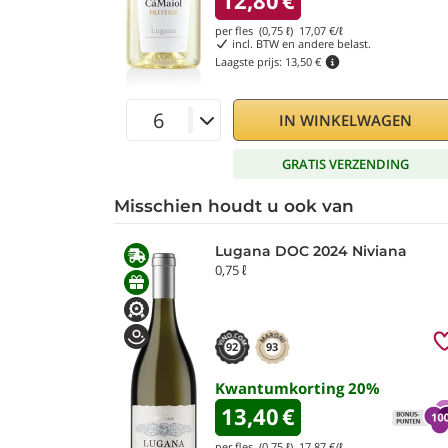
12,80
€
per fles (0,75 ℓ)
17,07
€/ℓ
incl. BTW en andere belast.
Laagste prijs:
13,50 €
IN WINKELWAGEN
GRATIS VERZENDING
Misschien houdt u ook van
Lugana DOC 2024 Niviana
0,75 ℓ
92
93
Kwantumkorting
20
%
13,40
€
per fles (0,75 ℓ)
17,87
€/ℓ