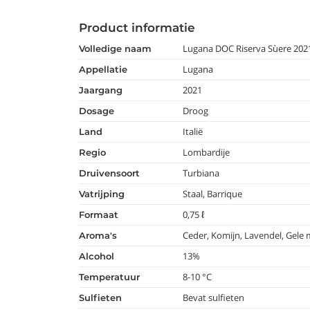
Product informatie
Lugana DOC Riserva Sùere 202
volledige naam
Lugana
appellatie
2021
jaargang
Droog
dosage
Italië
land
Lombardije
regio
Turbiana
druivensoort
Staal, Barrique
vatrijping
0,75 ℓ
formaat
Ceder, Komijn, Lavendel, Gele 
aroma's
13%
alcohol
8-10 °C
temperatuur
Bevat sulfieten
Sulfieten