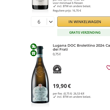
voor minimaal
6
flessen
incl. BTW en andere belast.
Reguliere prijs:
16,70 €
IN WINKELWAGEN
GRATIS VERZENDING
Lugana DOC Brolettino 2024 Ca
dei Frati
0,75 ℓ
19,90
€
per fles (0,75 ℓ)
26,53
€/ℓ
incl. BTW en andere belast.