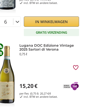
incl. BTW en andere belast.
IN WINKELWAGEN
GRATIS VERZENDING
Lugana DOC Edizione Vintage
2025 Sartori di Verona
0,75 ℓ
15,20
€
per fles (0,75 ℓ)
20,27
€/ℓ
incl. BTW en andere belast.