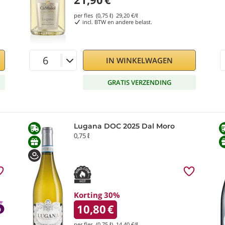
per fles (0,75 ℓ)
29,20
€/ℓ
incl. BTW en andere belast.
IN WINKELWAGEN
GRATIS VERZENDING
Lugana DOC 2025 Dal Moro
0,75 ℓ
Korting 30%
10,80
€
per fles (0,75 ℓ)
14,40
€/ℓ