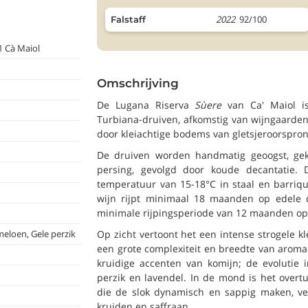
2022
92/100
Falstaff
1 Cà Maiol
Omschrijving
De Lugana Riserva
Sùere
van Ca' Maiol is
Turbiana-druiven, afkomstig van wijngaarde
door kleiachtige bodems van gletsjeroorsprong
De druiven worden handmatig geoogst, ge
persing, gevolgd door koude decantatie. D
temperatuur van 15-18°C in staal en barrique
wijn rijpt minimaal 18 maanden op edele 
minimale rijpingsperiode van 12 maanden op 
meloen, Gele perzik
Op zicht vertoont het een intense strogele kl
een grote complexiteit en breedte van aroma'
kruidige accenten van komijn; de evolutie i
perzik en lavendel. In de mond is het over
die de slok dynamisch en sappig maken, ver
kruiden en saffraan.