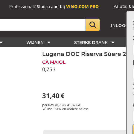
Valuta:
€ 
Professional?
Sluit u aan bij
VINO.COM PRO
INLOGGE
WIJNEN
STERKE DRANK
Lugana DOC Riserva Sùere 2021
CÀ MAIOL
0,75 ℓ
31,40
€
per fles (0,75 ℓ)
41,87
€/ℓ
incl. BTW en andere belast.