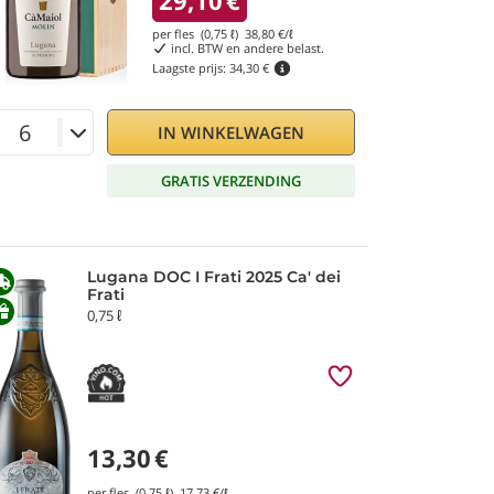
29,10
€
per fles (0,75 ℓ)
38,80
€/ℓ
incl. BTW en andere belast.
Laagste prijs:
34,30 €
IN WINKELWAGEN
GRATIS VERZENDING
Lugana DOC I Frati 2025 Ca' dei
Frati
0,75 ℓ
13,30
€
per fles (0,75 ℓ)
17,73
€/ℓ