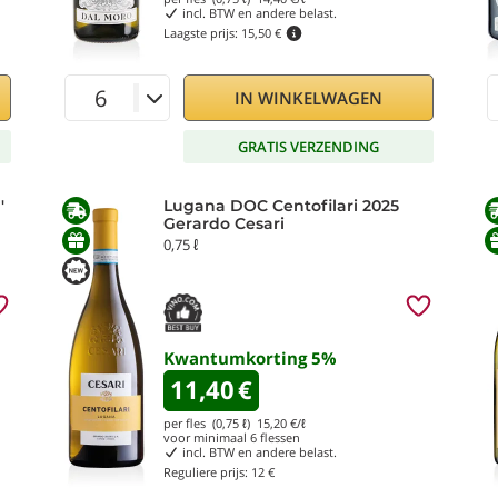
incl. BTW en andere belast.
Laagste prijs:
15,50 €
IN WINKELWAGEN
GRATIS VERZENDING
'
Lugana DOC Centofilari 2025
Gerardo Cesari
0,75 ℓ
Kwantumkorting
5
%
11,40
€
per fles (0,75 ℓ)
15,20
€/ℓ
voor minimaal
6
flessen
incl. BTW en andere belast.
Reguliere prijs:
12 €