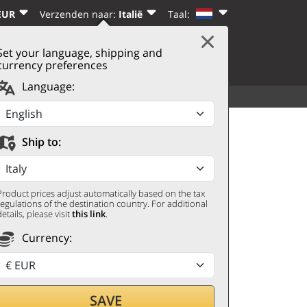
EUR
Verzenden naar:
Italië
Taal:
Set your language, shipping and
|
WINKELWAGEN
(0)
N
REGISTREREN
currency preferences
Language:
ALLE CATEGORIEËN
MEER
 Cà Maiol
Ship to:
Product prices adjust automatically based on the tax
regulations of the destination country. For additional
details, please visit
this link
.
Currency:
SAVE