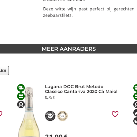
Deze witte wijn past perfect bij gerechten o
zeebaarsfilets.
MEER AANRADERS
LES
Lugana DOC Brut Metodo
Classico Cantariva 2020 Cà Maiol
0,75 ℓ
92
92
21,90
€