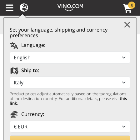
0
Set your language, shipping and currency
preferences
Rioja DOCa La Montesa
Language:
2021 Palacios Remondo
PALACIOS REMONDO
Ship to:
0,75 ℓ
Product prices adjust automatically based on the tax regulations
of the destination country. For additional details, please visit
this
link
.
Currency: