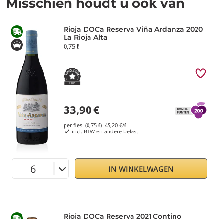
Misschien houdt u ook van
Rioja DOCa Reserva Viña Ardanza 2020
La Rioja Alta
0,75 ℓ
33,90
€
per fles (0,75 ℓ)
45,20
€/ℓ
incl. BTW en andere belast.
IN WINKELWAGEN
Rioja DOCa Reserva 2021 Contino