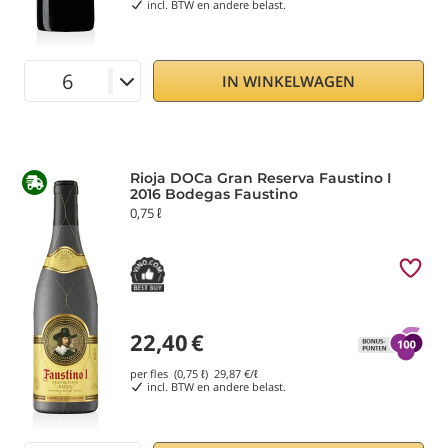
incl. BTW en andere belast.
IN WINKELWAGEN
Rioja DOCa Gran Reserva Faustino I
2016 Bodegas Faustino
0,75 ℓ
22,40
€
per fles (0,75 ℓ)
29,87
€/ℓ
incl. BTW en andere belast.