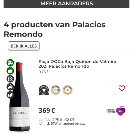
MEER AANRADERS
4 producten van Palacios
Remondo
BEKIJK ALLES
Rioja DOCa Baja Quiñon de Valmira
2021 Palacios Remondo
0,75 ℓ
100
98
369
€
per fles (0,75 ℓ)
492
€/ℓ
incl. BTW en andere belast.