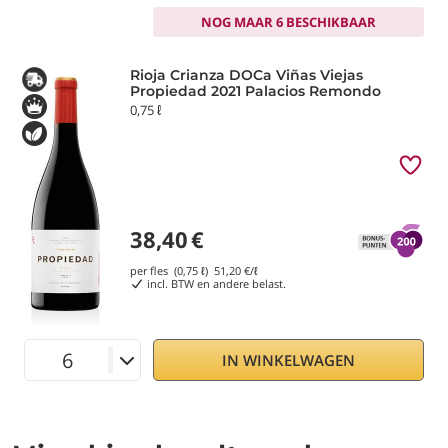
NOG MAAR 6 BESCHIKBAAR
Rioja Crianza DOCa Viñas Viejas
Propiedad 2021 Palacios Remondo
0,75 ℓ
38,40
€
per fles (0,75 ℓ)
51,20
€/ℓ
incl. BTW en andere belast.
IN WINKELWAGEN