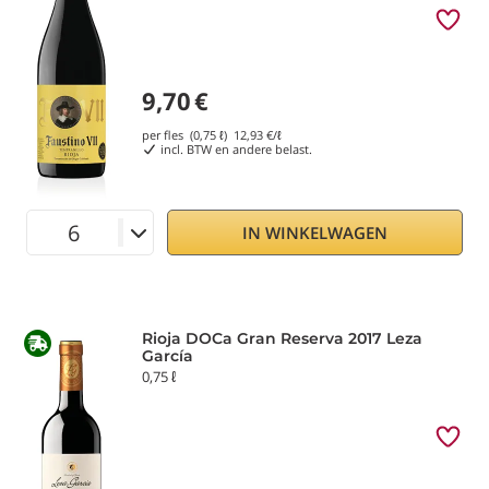
9,70
€
per fles (0,75 ℓ)
12,93
€/ℓ
incl. BTW en andere belast.
IN WINKELWAGEN
Rioja DOCa Gran Reserva 2017 Leza
García
0,75 ℓ