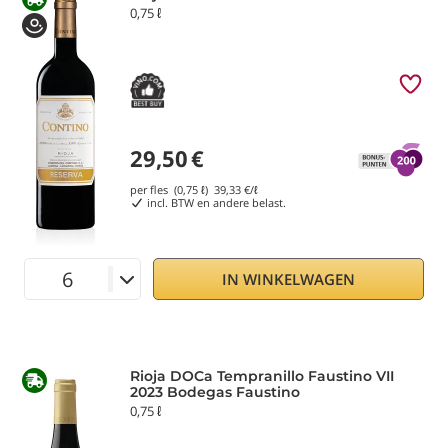
0,75 ℓ
29,50
€
per fles (0,75 ℓ)
39,33
€/ℓ
incl. BTW en andere belast.
IN WINKELWAGEN
Rioja DOCa Tempranillo Faustino VII
2023 Bodegas Faustino
0,75 ℓ