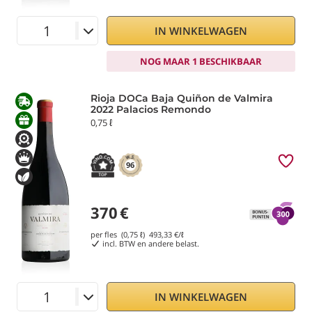
IN WINKELWAGEN
NOG MAAR 1 BESCHIKBAAR
Rioja DOCa Baja Quiñon de Valmira
2022 Palacios Remondo
0,75 ℓ
96
370
€
per fles (0,75 ℓ)
493,33
€/ℓ
incl. BTW en andere belast.
IN WINKELWAGEN