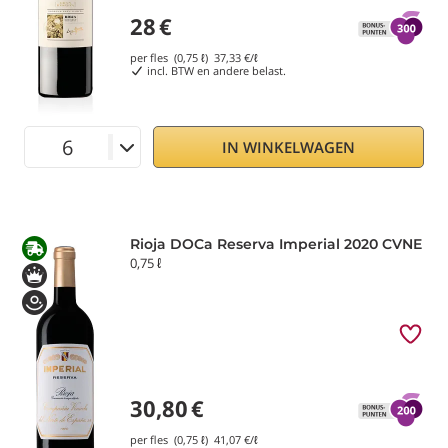
28
€
per fles (0,75 ℓ)
37,33
€/ℓ
incl. BTW en andere belast.
IN WINKELWAGEN
Rioja DOCa Reserva Imperial 2020 CVNE
0,75 ℓ
30,80
€
per fles (0,75 ℓ)
41,07
€/ℓ