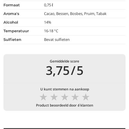
0,75 ℓ
formaat
Cacao, Bessen, Bosbes, Pruim, Tabak
aroma's
14%
alcohol
16-18 °C
temperatuur
Bevat sulfieten
Sulfieten
Gemiddelde score
3,75
/
5
U kunt stemmen na aankoop
★
★
★
★
★
Product beoordeeld door
6
klanten