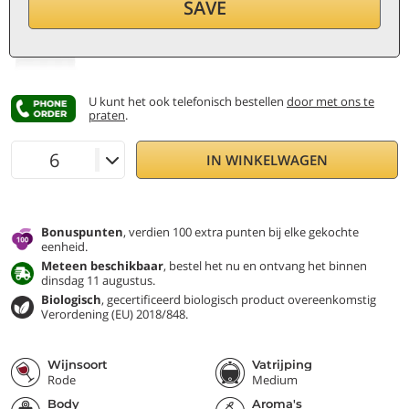
24,60
€
SAVE
per fles (0,75 ℓ)
32,80
€/ℓ
incl. BTW en andere belast.
U kunt het ook telefonisch bestellen
door met ons te
praten
.
IN WINKELWAGEN
Bonuspunten
, verdien 100 extra punten bij elke gekochte
eenheid.
Meteen beschikbaar
, bestel het nu en ontvang het binnen
dinsdag 11 augustus.
Biologisch
, gecertificeerd biologisch product overeenkomstig
Verordening (EU) 2018/848.
Wijnsoort
Vatrijping
Rode
Medium
Body
Aroma's