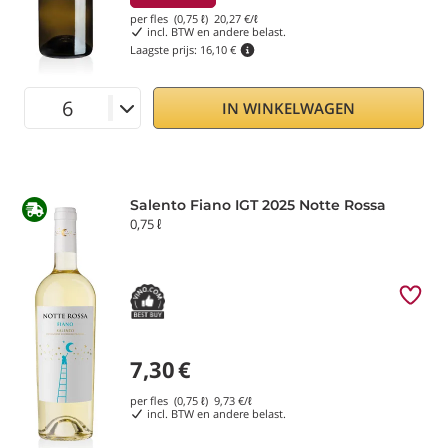
per fles (0,75 ℓ)
20,27
€/ℓ
incl. BTW en andere belast.
Laagste prijs:
16,10 €
IN WINKELWAGEN
Salento Fiano IGT 2025 Notte Rossa
0,75 ℓ
7,30
€
per fles (0,75 ℓ)
9,73
€/ℓ
incl. BTW en andere belast.