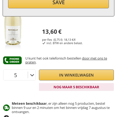
SAVE
13,60
€
per fles (0,75 ℓ)
18,13
€/ℓ
incl. BTW en andere belast.
U kunt het ook telefonisch bestellen
door met ons te
praten
.
IN WINKELWAGEN
NOG MAAR 5 BESCHIKBAAR
Meteen beschikbaar
, er zijn alleen nog 5 producten, bestel
binnen 9 uur en 2 minuten om het binnen vrijdag 7 augustus te
ontvangen.