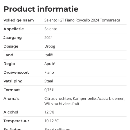
Product informatie
Salento IGT Fiano Roycello 2024 Tormaresca
volledige naam
Salento
appellatie
2024
jaargang
Droog
dosage
Italië
land
Apulië
regio
Fiano
druivensoort
Staal
vatrijping
0,75 ℓ
formaat
Citrus vruchten, Kamperfoelie, Acacia bloemen,
aroma's
Wit-vruchtvlees fruit
12.5%
alcohol
10-12 °C
temperatuur
Bevat sulfieten
Sulfieten