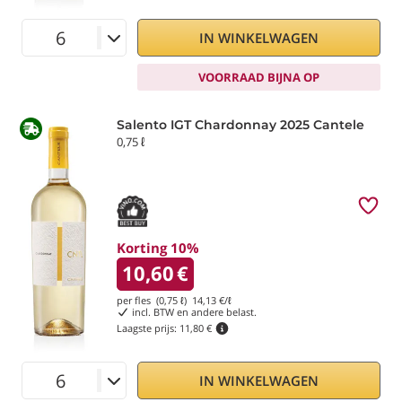
IN WINKELWAGEN
VOORRAAD BIJNA OP
Salento IGT Chardonnay 2025 Cantele
0,75 ℓ
Korting 10%
10,60
€
per fles (0,75 ℓ)
14,13
€/ℓ
incl. BTW en andere belast.
Laagste prijs:
11,80 €
IN WINKELWAGEN