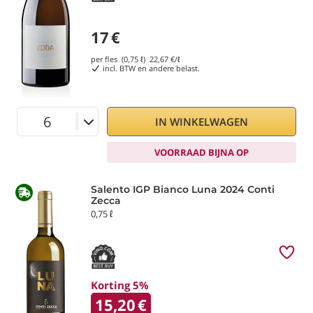
17
€
per fles (0,75 ℓ)
22,67
€/ℓ
incl. BTW en andere belast.
IN WINKELWAGEN
VOORRAAD BIJNA OP
Salento IGP Bianco Luna 2024 Conti
Zecca
0,75 ℓ
Korting 5%
15,20
€