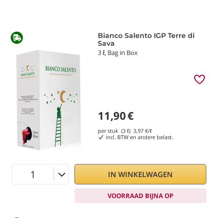
Bianco Salento IGP Terre di
Sava
3 ℓ, Bag in Box
11,90
€
per stuk (3 ℓ)
3,97
€/ℓ
incl. BTW en andere belast.
IN WINKELWAGEN
VOORRAAD BIJNA OP