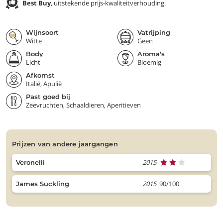
Best Buy
, uitstekende prijs-kwaliteitverhouding.
Wijnsoort
Vatrijping
Witte
Geen
Body
Aroma's
Licht
Bloemig
Afkomst
Italië, Apulië
Past goed bij
Zeevruchten, Schaaldieren, Aperitieven
prijzen van andere jaargangen
2015
Veronelli
2015
90/100
James Suckling