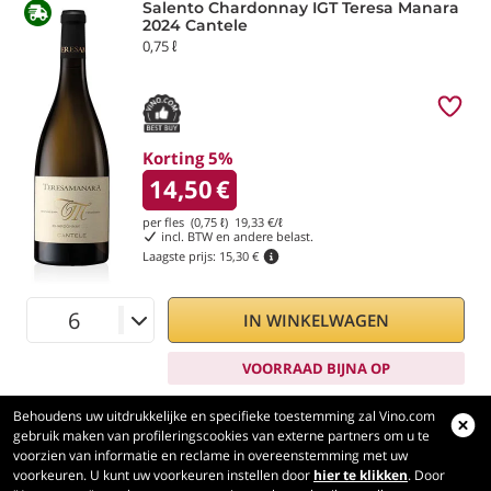
Salento Chardonnay IGT Teresa Manara
2024 Cantele
0,75 ℓ
Korting 5%
14,50
€
per fles (0,75 ℓ)
19,33
€/ℓ
incl. BTW en andere belast.
Laagste prijs:
15,30 €
IN WINKELWAGEN
VOORRAAD BIJNA OP
Behoudens uw uitdrukkelijke en specifieke toestemming zal Vino.com
gebruik maken van profileringscookies van externe partners om u te
voorzien van informatie en reclame in overeenstemming met uw
voorkeuren. U kunt uw voorkeuren instellen door
hier te klikken
. Door