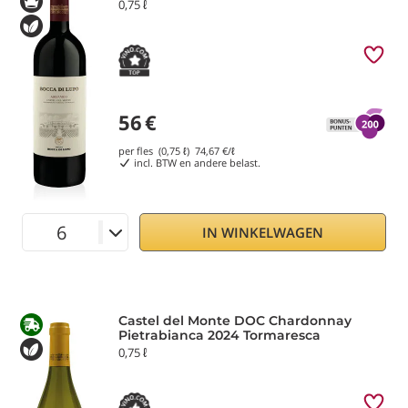
0,75 ℓ
56
€
per fles (0,75 ℓ)
74,67
€/ℓ
incl. BTW en andere belast.
IN WINKELWAGEN
Castel del Monte DOC Chardonnay
Pietrabianca 2024 Tormaresca
0,75 ℓ