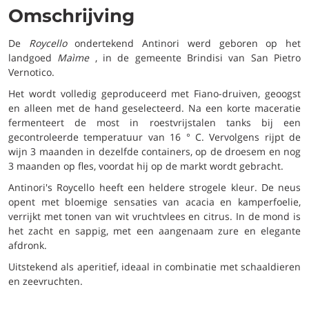
Omschrijving
De
Roycello
ondertekend Antinori werd geboren op het
landgoed
Maìme
, in de gemeente Brindisi van San Pietro
Vernotico.
Het wordt volledig geproduceerd met Fiano-druiven, geoogst
en alleen met de hand geselecteerd. Na een korte maceratie
fermenteert de most in roestvrijstalen tanks bij een
gecontroleerde temperatuur van 16 ° C. Vervolgens rijpt de
wijn 3 maanden in dezelfde containers, op de droesem en nog
3 maanden op fles, voordat hij op de markt wordt gebracht.
Antinori's Roycello heeft een heldere strogele kleur. De neus
opent met bloemige sensaties van acacia en kamperfoelie,
verrijkt met tonen van wit vruchtvlees en citrus. In de mond is
het zacht en sappig, met een aangenaam zure en elegante
afdronk.
Uitstekend als aperitief, ideaal in combinatie met schaaldieren
en zeevruchten.