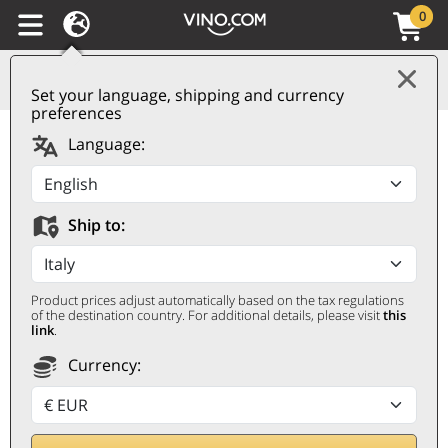
0
Set your language, shipping and currency
preferences
Salento IGT Fiano
Language:
Roycello 2024
Tormaresca
Ship to:
TORMARESCA
0,75 ℓ
Product prices adjust automatically based on the tax regulations
of the destination country. For additional details, please visit
this
link
.
Currency: