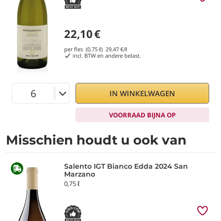
22,10
€
per fles (0,75 ℓ)
29,47
€/ℓ
incl. BTW en andere belast.
IN WINKELWAGEN
VOORRAAD BIJNA OP
Misschien houdt u ook van
Salento IGT Bianco Edda 2024 San
Marzano
0,75 ℓ