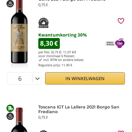
0,75 ℓ
Kwantumkorting
30
%
8,30
€
per fles (0,75 ℓ)
11,07
€/ℓ
voor minimaal
6
flessen
incl. BTW en andere belast.
Reguliere prijs:
11,90 €
IN WINKELWAGEN
Toscana IGT La Lallera 2021 Borgo San
Frediano
0,75 ℓ