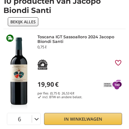
10 producten van Jacopo
Biondi Santi
BEKIJK ALLES
Toscana IGT Sassoalloro 2024 Jacopo
Biondi Santi
0,75 ℓ
19,90
€
per fles (0,75 ℓ)
26,53
€/ℓ
incl. BTW en andere belast.
IN WINKELWAGEN