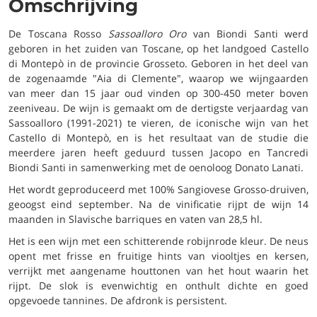
Omschrijving
De Toscana Rosso
Sassoalloro Oro
van Biondi Santi werd
geboren in het zuiden van Toscane, op het landgoed Castello
di Montepò in de provincie Grosseto. Geboren in het deel van
de zogenaamde "Aia di Clemente", waarop we wijngaarden
van meer dan 15 jaar oud vinden op 300-450 meter boven
zeeniveau. De wijn is gemaakt om de dertigste verjaardag van
Sassoalloro (1991-2021) te vieren, de iconische wijn van het
Castello di Montepò, en is het resultaat van de studie die
meerdere jaren heeft geduurd tussen Jacopo en Tancredi
Biondi Santi in samenwerking met de oenoloog Donato Lanati.
Het wordt geproduceerd met 100% Sangiovese Grosso-druiven,
geoogst eind september. Na de vinificatie rijpt de wijn 14
maanden in Slavische barriques en vaten van 28,5 hl.
Het is een wijn met een schitterende robijnrode kleur. De neus
opent met frisse en fruitige hints van viooltjes en kersen,
verrijkt met aangename houttonen van het hout waarin het
rijpt. De slok is evenwichtig en onthult dichte en goed
opgevoede tannines. De afdronk is persistent.