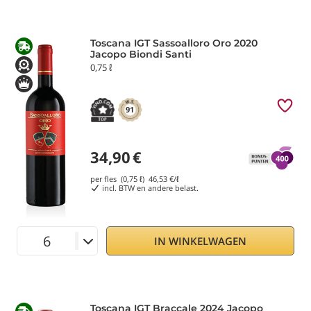
Toscana IGT Sassoalloro Oro 2020
Jacopo Biondi Santi
0,75 ℓ
91
34,90
€
per fles (0,75 ℓ)
46,53
€/ℓ
incl. BTW en andere belast.
IN WINKELWAGEN
Toscana IGT Braccale 2024 Jacopo