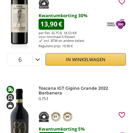
Kwantumkorting
30
%
13,90
€
per fles (0,75 ℓ)
18,53
€/ℓ
voor minimaal
6
flessen
incl. BTW en andere belast.
Reguliere prijs:
19,90 €
IN WINKELWAGEN
Toscana IGT Gigino Grande 2022
Barbanera
0,75 ℓ
91
99
Kwantumkorting
5
%