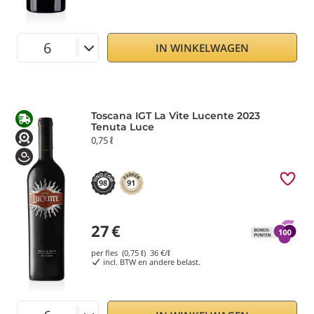
IN WINKELWAGEN
Toscana IGT La Vite Lucente 2023
Tenuta Luce
0,75 ℓ
98
91
27
€
per fles (0,75 ℓ)
36
€/ℓ
incl. BTW en andere belast.