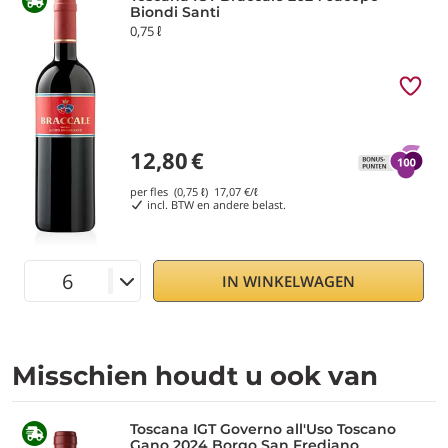
Biondi Santi
0,75 ℓ
12,80
€
per fles (0,75 ℓ)
17,07
€/ℓ
incl. BTW en andere belast.
IN WINKELWAGEN
Misschien houdt u ook van
Toscana IGT Governo all'Uso Toscano
Gano 2024 Borgo San Frediano