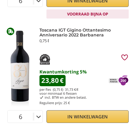
IN WINKELWAGEN
VOORRAAD BIJNA OP
Toscana IGT Gigino Ottantesimo
Anniversario 2022 Barbanera
0,75 ℓ
Kwantumkorting
5
%
23,80
€
per fles (0,75 ℓ)
31,73
€/ℓ
voor minimaal
6
flessen
incl. BTW en andere belast.
Reguliere prijs:
25 €
IN WINKELWAGEN