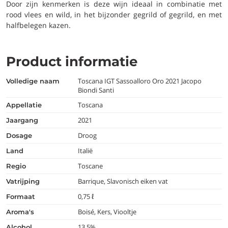
Door zijn kenmerken is deze wijn ideaal in combinatie met
rood vlees en wild, in het bijzonder gegrild of gegrild, en met
halfbelegen kazen.
Product informatie
Toscana IGT Sassoalloro Oro 2021 Jacopo
volledige naam
Biondi Santi
Toscana
appellatie
2021
jaargang
Droog
dosage
Italië
land
Toscane
regio
Barrique, Slavonisch eiken vat
vatrijping
0,75 ℓ
formaat
Boisé, Kers, Viooltje
aroma's
13.5%
alcohol