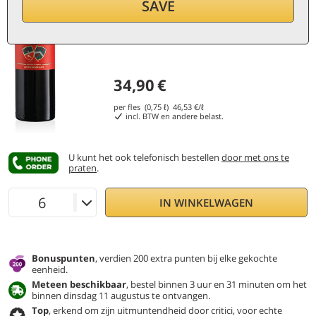
SAVE
34,90
€
per fles (0,75 ℓ)
46,53
€/ℓ
incl. BTW en andere belast.
U kunt het ook telefonisch bestellen
door met ons te
praten
.
IN WINKELWAGEN
Bonuspunten
, verdien 200 extra punten bij elke gekochte
eenheid.
Meteen beschikbaar
, bestel binnen 3 uur en 31 minuten om het
binnen dinsdag 11 augustus te ontvangen.
Top
, erkend om zijn uitmuntendheid door critici, voor echte