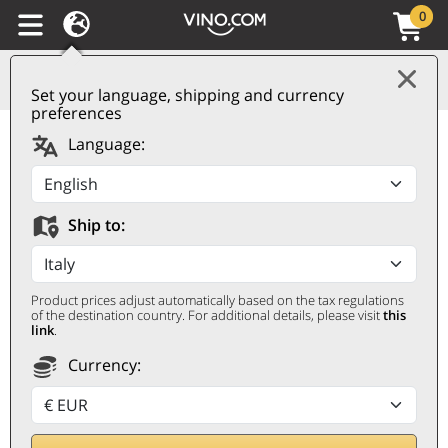
0
Set your language, shipping and currency
preferences
Toscana IGT
Language:
Sassoalloro Oro 2021
Jacopo Biondi Santi
Ship to:
JACOPO BIONDI SANTI
0,75 ℓ
Product prices adjust automatically based on the tax regulations
of the destination country. For additional details, please visit
this
link
.
Currency: