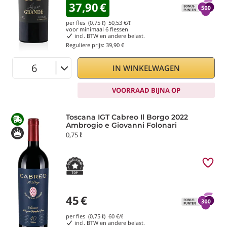
37,90
€
per fles (0,75 ℓ)
50,53
€/ℓ
voor minimaal
6
flessen
incl. BTW en andere belast.
Reguliere prijs:
39,90 €
IN WINKELWAGEN
VOORRAAD BIJNA OP
Toscana IGT Cabreo Il Borgo 2022
Ambrogio e Giovanni Folonari
0,75 ℓ
45
€
per fles (0,75 ℓ)
60
€/ℓ
incl. BTW en andere belast.