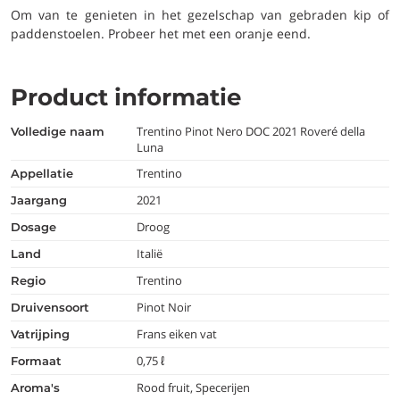
Om van te genieten in het gezelschap van gebraden kip of
paddenstoelen. Probeer het met een oranje eend.
Product informatie
Trentino Pinot Nero DOC 2021 Roveré della
volledige naam
Luna
Trentino
appellatie
2021
jaargang
Droog
dosage
Italië
land
Trentino
regio
Pinot Noir
druivensoort
Frans eiken vat
vatrijping
0,75 ℓ
formaat
Rood fruit, Specerijen
aroma's