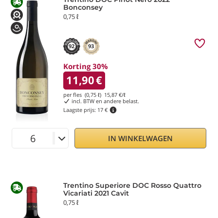
Bonconsey
0,75 ℓ
92
93
Korting 30%
11,90
€
per fles (0,75 ℓ)
15,87
€/ℓ
incl. BTW en andere belast.
Laagste prijs:
17 €
IN WINKELWAGEN
Trentino Superiore DOC Rosso Quattro
Vicariati 2021 Cavit
0,75 ℓ