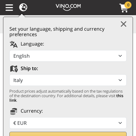
0
Set your language, shipping and currency
preferences
Trentino Pinot Nero
Language:
DOC 2021 Roveré della
Luna
Ship to:
ROVERÉ DELLA LUNA
0,75 ℓ
Product prices adjust automatically based on the tax regulations
of the destination country. For additional details, please visit
this
link
.
Currency: