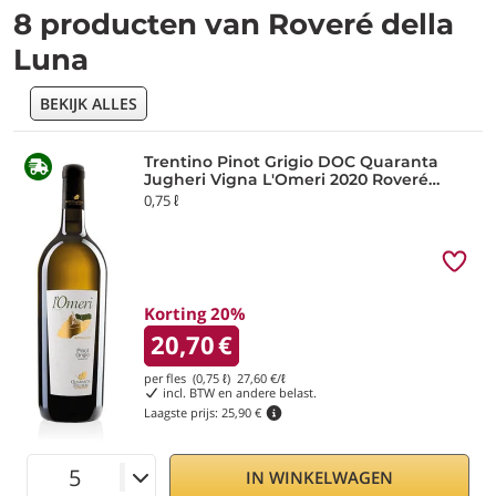
8 producten van Roveré della
Luna
BEKIJK ALLES
Trentino Pinot Grigio DOC Quaranta
Jugheri Vigna L'Omeri 2020 Roveré
della Luna
0,75 ℓ
Korting 20%
20,70
€
per fles (0,75 ℓ)
27,60
€/ℓ
incl. BTW en andere belast.
Laagste prijs:
25,90 €
IN WINKELWAGEN