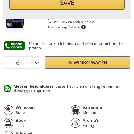
Korting 20%
SAVE
15,10
€
per fles (0,75 ℓ)
20,13
€/ℓ
incl. BTW en andere belast.
Laagste prijs:
18,90 €
U kunt het ook telefonisch bestellen
door met ons te
praten
.
IN WINKELWAGEN
Meteen beschikbaar
, bestel het nu en ontvang het binnen
dinsdag 11 augustus.
Wijnsoort
Vatrijping
Rode
Medium
Body
Aroma's
Licht
Fruitig
Afkomst