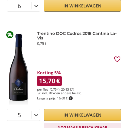
IN WINKELWAGEN
Trentino DOC Codros 2018 Cantina La-
Vis
0,75 ℓ
Korting 5%
15,70
€
per fles (0,75 ℓ)
20,93
€/ℓ
incl. BTW en andere belast.
Laagste prijs:
16,60 €
IN WINKELWAGEN
NOG MAAR 5 BESCHIKBAAR