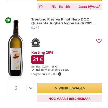
15
5
49
Loopt bijna af
u
m
s
Trentino Riserva Pinot Nero DOC
Quaranta Jugheri Vigna Feldi 2019
Roveré della Luna
0,75 ℓ
Korting 20%
21
€
per fles (0,75 ℓ)
28
€/ℓ
incl. BTW en andere belast.
Laagste prijs:
26,30 €
IN WINKELWAGEN
NOG MAAR 3 BESCHIKBAAR