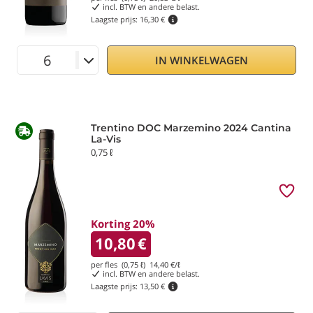
incl. BTW en andere belast.
Laagste prijs:
16,30 €
IN WINKELWAGEN
Trentino DOC Marzemino 2024 Cantina
La-Vis
0,75 ℓ
Korting 20%
10,80
€
per fles (0,75 ℓ)
14,40
€/ℓ
incl. BTW en andere belast.
Laagste prijs:
13,50 €