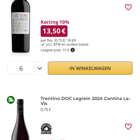
Korting 10%
13,50
€
per fles (0,75 ℓ)
18
€/ℓ
incl. BTW en andere belast.
Laagste prijs:
15 €
IN WINKELWAGEN
Trentino DOC Lagrein 2024 Cantina La-
Vis
0,75 ℓ