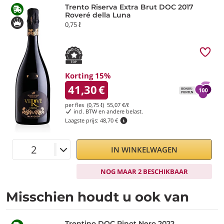
Trento Riserva Extra Brut DOC 2017
Roveré della Luna
0,75 ℓ
Korting 15%
41,30
€
per fles (0,75 ℓ)
55,07
€/ℓ
incl. BTW en andere belast.
Laagste prijs:
48,70 €
IN WINKELWAGEN
NOG MAAR 2 BESCHIKBAAR
Misschien houdt u ook van
Trentino DOC Pinot Nero 2022