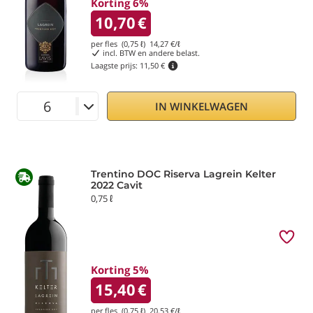
Korting 6%
10,70
€
per fles (0,75 ℓ)
14,27
€/ℓ
incl. BTW en andere belast.
Laagste prijs:
11,50 €
IN WINKELWAGEN
Trentino DOC Riserva Lagrein Kelter
2022 Cavit
0,75 ℓ
Korting 5%
15,40
€
per fles (0,75 ℓ)
20,53
€/ℓ