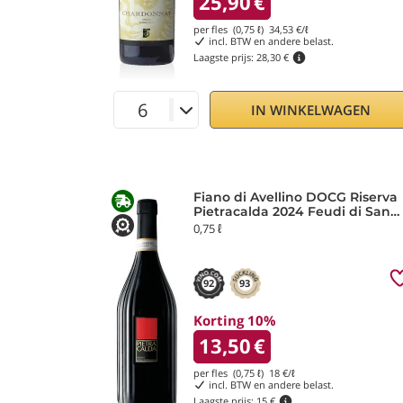
25,90
€
per fles (0,75 ℓ)
34,53
€/ℓ
incl. BTW en andere belast.
Laagste prijs:
28,30 €
IN WINKELWAGEN
Fiano di Avellino DOCG Riserva
Pietracalda 2024 Feudi di San
Gregorio
0,75 ℓ
92
93
Korting 10%
13,50
€
per fles (0,75 ℓ)
18
€/ℓ
incl. BTW en andere belast.
Laagste prijs:
15 €