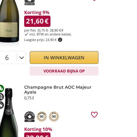
Korting 9%
21,60
€
per fles (0,75 ℓ)
28,80
€/ℓ
incl. BTW en andere belast.
Laagste prijs:
23,90 €
IN WINKELWAGEN
VOORRAAD BIJNA OP
Champagne Brut AOC Majeur
Ayala
0,75 ℓ
90
90
Korting 10%