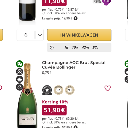
11,90
€
per fles (0,75 ℓ)
15,87
€/ℓ
incl. BTW en andere belast.
Laagste prijs:
19,90 €
IN WINKELWAGEN
1
10
42
56
d
u
m
s
Champagne AOC Brut Special
Cuvée Bollinger
0,75 ℓ
92
93
Korting 10%
51,90
€
per fles (0,75 ℓ)
69,20
€/ℓ
incl. BTW en andere belast.
Laagste prijs:
57,90 €