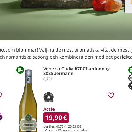
com blommar! Välj nu de mest aromatiska vita, de mest lys
 och romantiska säsong och kombinera den med det perfekta
Venezia Giulia IGT Chardonnay
2025 Jermann
0,75 ℓ
Actie
19,90
€
per fles (0,75 ℓ)
26,53
€/ℓ
incl. BTW en andere belast.