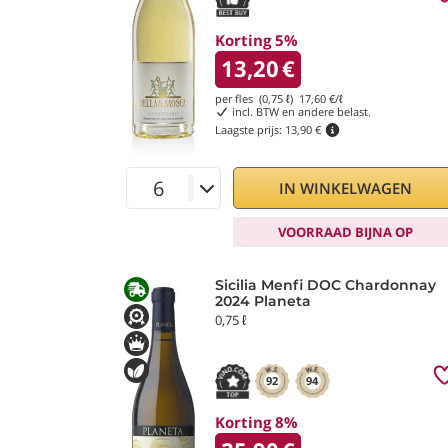
Korting 5%
13,20
€
per fles (0,75 ℓ)
17,60
€/ℓ
incl. BTW en andere belast.
Laagste prijs:
13,90 €
IN WINKELWAGEN
VOORRAAD BIJNA OP
Sicilia Menfi DOC Chardonnay
2024 Planeta
0,75 ℓ
92
94
Korting 8%