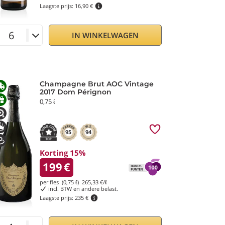
Laagste prijs:
16,90 €
IN WINKELWAGEN
Champagne Brut AOC Vintage
2017 Dom Pérignon
0,75 ℓ
95
94
Korting 15%
199
€
per fles (0,75 ℓ)
265,33
€/ℓ
incl. BTW en andere belast.
Laagste prijs:
235 €