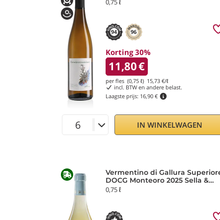
Blumenfeld
0,75 ℓ
94
96
Korting 30%
11,80
€
per fles (0,75 ℓ)
15,73
€/ℓ
incl. BTW en andere belast.
Laagste prijs:
16,90 €
IN WINKELWAGEN
Vermentino di Gallura Superior
DOCG Monteoro 2025 Sella &
Mosca
0,75 ℓ