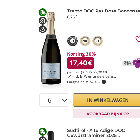
Trento DOC Pas Dosé Boncons
0,75 ℓ
91
90
91
Korting 30%
17,40
€
per fles (0,75 ℓ)
23,20
€/ℓ
incl. BTW en andere belast.
Laagste prijs:
24,90 €
IN WINKELWAGEN
VOORRAAD BIJNA OP
Südtirol - Alto Adige DOC
Gewürztraminer 2025