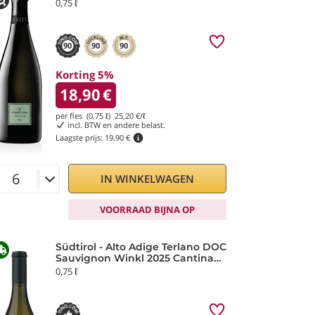
0,75 ℓ
90
90
90
Korting 5%
18,90
€
per fles (0,75 ℓ)
25,20
€/ℓ
incl. BTW en andere belast.
Laagste prijs:
19,90 €
IN WINKELWAGEN
VOORRAAD BIJNA OP
Südtirol - Alto Adige Terlano DOC
Sauvignon Winkl 2025 Cantina
Terlano
0,75 ℓ