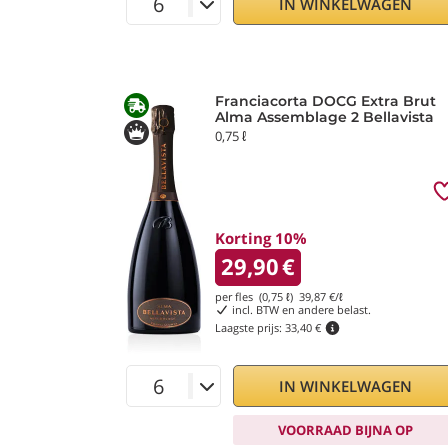
IN WINKELWAGEN
Franciacorta DOCG Extra Brut
Alma Assemblage 2 Bellavista
0,75 ℓ
Korting 10%
29,90
€
per fles (0,75 ℓ)
39,87
€/ℓ
incl. BTW en andere belast.
Laagste prijs:
33,40 €
IN WINKELWAGEN
VOORRAAD BIJNA OP