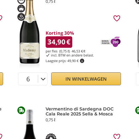
0,75 ℓ
Korting 30%
34,90
€
per fles (0,75 ℓ)
46,53
€/ℓ
incl. BTW en andere belast.
Laagste prijs:
49,90 €
IN WINKELWAGEN
e
Vermentino di Sardegna DOC
Cala Reale 2025 Sella & Mosca
0,75 ℓ