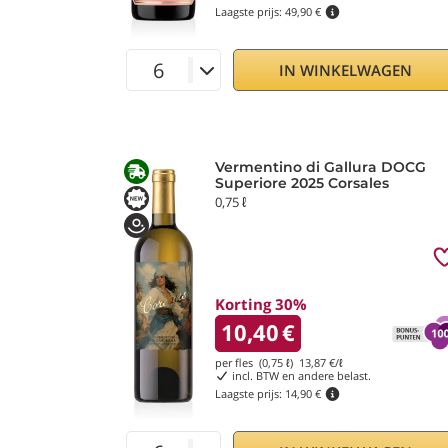
Laagste prijs:
49,90 €
IN WINKELWAGEN
Vermentino di Gallura DOCG
Superiore 2025 Corsales
0,75 ℓ
Korting 30%
10,40
€
per fles (0,75 ℓ)
13,87
€/ℓ
incl. BTW en andere belast.
Laagste prijs:
14,90 €