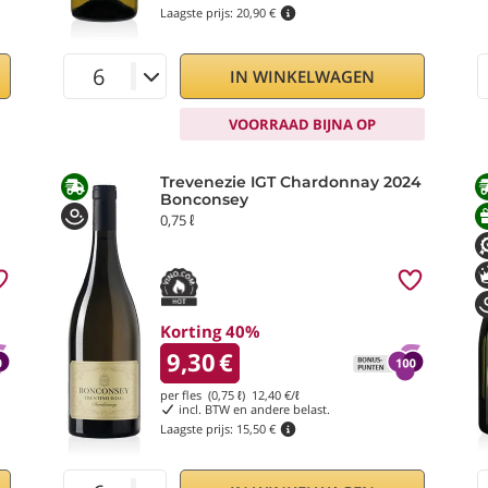
Laagste prijs:
20,90 €
IN WINKELWAGEN
VOORRAAD BIJNA OP
Trevenezie IGT Chardonnay 2024
Bonconsey
0,75 ℓ
Korting 40%
9,30
€
per fles (0,75 ℓ)
12,40
€/ℓ
incl. BTW en andere belast.
Laagste prijs:
15,50 €