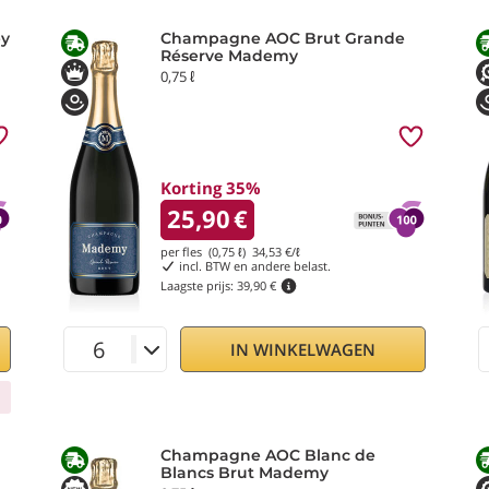
ey
Champagne AOC Brut Grande
Réserve Mademy
0,75 ℓ
Korting 35%
25,90
€
per fles (0,75 ℓ)
34,53
€/ℓ
incl. BTW en andere belast.
Laagste prijs:
39,90 €
IN WINKELWAGEN
Champagne AOC Blanc de
Blancs Brut Mademy