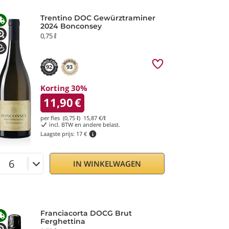
Trentino DOC Gewürztraminer
2024 Bonconsey
0,75 ℓ
92
93
Korting 30%
11,90
€
per fles (0,75 ℓ)
15,87
€/ℓ
incl. BTW en andere belast.
Laagste prijs:
17 €
IN WINKELWAGEN
Franciacorta DOCG Brut
Ferghettina