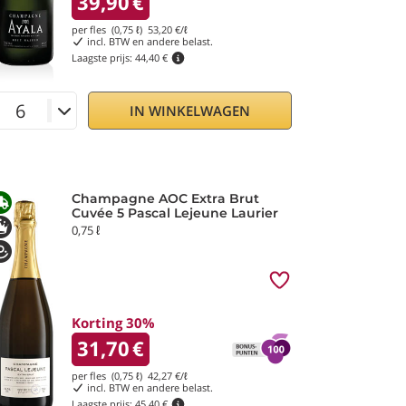
39,90
€
per fles (0,75 ℓ)
53,20
€/ℓ
incl. BTW en andere belast.
Laagste prijs:
44,40 €
IN WINKELWAGEN
Champagne AOC Extra Brut
Cuvée 5 Pascal Lejeune Laurier
0,75 ℓ
Korting 30%
31,70
€
per fles (0,75 ℓ)
42,27
€/ℓ
incl. BTW en andere belast.
Laagste prijs:
45,40 €