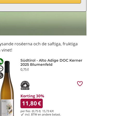
ande roséerna och de saftiga, fruktiga
 vinet!
Südtirol - Alto Adige DOC Kerner
2025 Blumenfeld
0,75 ℓ
Korting 30%
11,80
€
per fles (0,75 ℓ)
15,73
€/ℓ
incl. BTW en andere belast.