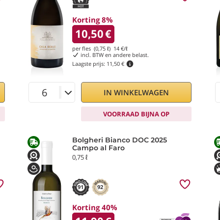
Korting 8%
10,50
€
per fles (0,75 ℓ)
14
€/ℓ
incl. BTW en andere belast.
Laagste prijs:
11,50 €
IN WINKELWAGEN
VOORRAAD BIJNA OP
Bolgheri Bianco DOC 2025
Campo al Faro
0,75 ℓ
91
92
Korting 40%