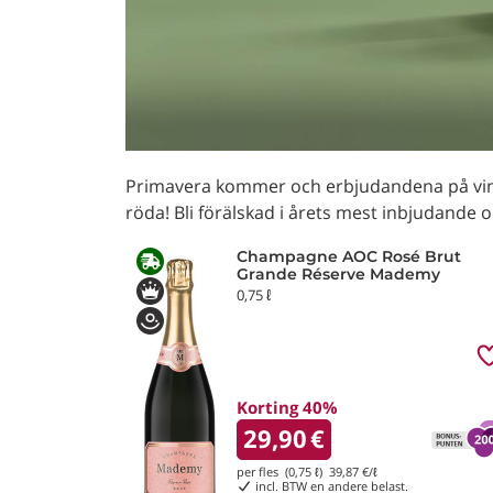
Primavera kommer och erbjudandena på vino.
röda! Bli förälskad i årets mest inbjudande
Champagne AOC Rosé Brut
Grande Réserve Mademy
0,75 ℓ
Korting 40%
29,90
€
per fles (0,75 ℓ)
39,87
€/ℓ
incl. BTW en andere belast.