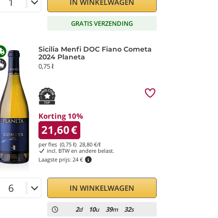
IN WINKELWAGEN
GRATIS VERZENDING
Sicilia Menfi DOC Fiano Cometa
2024 Planeta
0,75 ℓ
Korting 10%
21,60
€
per fles (0,75 ℓ)
28,80
€/ℓ
incl. BTW en andere belast.
Laagste prijs:
24 €
IN WINKELWAGEN
2
10
39
31
d
u
m
s