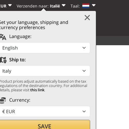
EUR
Verzenden naar:
Italië
Taal:
Set your language, shipping and
|
WINKELWAGEN
(0)
N
REGISTREREN
currency preferences
Language:
ALLE CATEGORIEËN
MEER
Ship to:
Product prices adjust automatically based on the tax
regulations of the destination country. For additional
details, please visit
this link
.
Currency:
SAVE