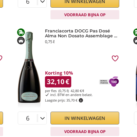
IN WINKELWAGEN
VOORRAAD BIJNA OP
Franciacorta DOCG Pas Dosé
Alma Non Dosato Assemblage 3
Bellavista
0,75 ℓ
Korting 10%
32,10
€
per fles (0,75 ℓ)
42,80
€/ℓ
incl. BTW en andere belast.
Laagste prijs:
35,70 €
IN WINKELWAGEN
VOORRAAD BIJNA OP